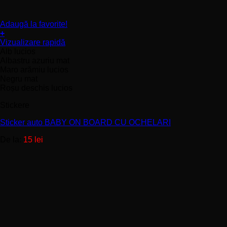
Adaugă la favorite!
+
Acest
Vizualizare rapidă
produs
Alb lucios
are
Albastru azuriu mat
mai
Maro arămiu lucios
multe
Negru mat
variații.
Roșu deschis lucios
Opțiunile
Stickere
pot
fi
Sticker auto BABY ON BOARD CU OCHELARI
alese
în
De la:
15
lei
pagina
produsului.