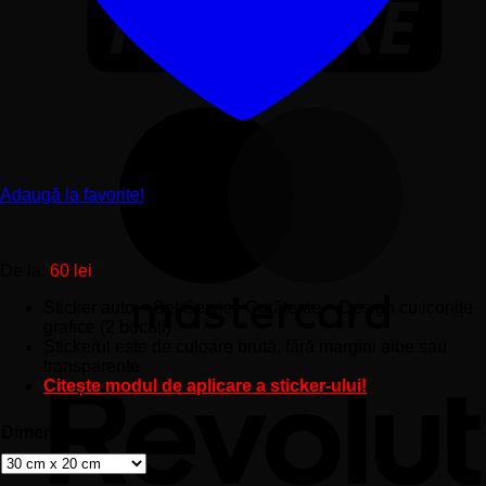
Adaugă la favorite!
De la:
60
lei
Sticker auto – Set Servicii Curățenie – Design cu iconițe
grafice (2 bucăți)
Stickerul este de culoare brută, fără margini albe sau
transparente
Citește modul de aplicare a sticker-ului!
Dimensiune