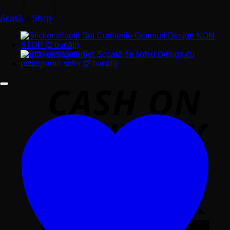
Acasă
»
Shop
Nu ai niciun produs în coș.
Înapoi la magazin