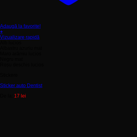
Adaugă la favorite!
+
Acest
Vizualizare rapidă
produs
Alb lucios
are
Albastru azuriu mat
mai
Maro arămiu lucios
multe
Negru mat
variații.
Roșu deschis lucios
Opțiunile
Stickere
pot
fi
Sticker auto Dentist
alese
în
De la:
17
lei
pagina
produsului.