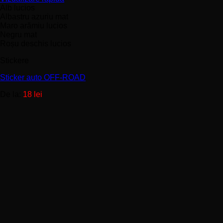
produs
Alb lucios
are
Albastru azuriu mat
mai
Maro arămiu lucios
multe
Negru mat
variații.
Roșu deschis lucios
Opțiunile
Stickere
pot
fi
Sticker auto OFF-ROAD
alese
în
De la:
18
lei
pagina
produsului.