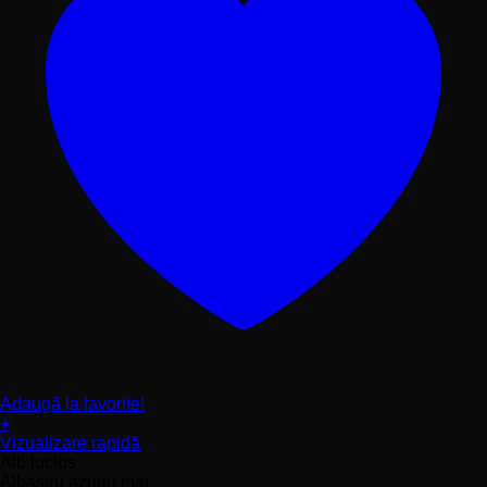
Adaugă la favorite!
+
Acest
Vizualizare rapidă
produs
Alb lucios
are
Albastru azuriu mat