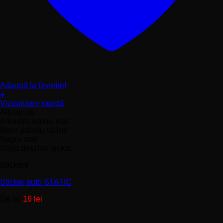
Adaugă la favorite!
+
Acest
Vizualizare rapidă
produs
Alb lucios
are
Albastru azuriu mat
mai
Maro arămiu lucios
multe
Negru mat
variații.
Roșu deschis lucios
Opțiunile
Stickere
pot
fi
Sticker auto STATIC
alese
în
De la:
16
lei
pagina
produsului.