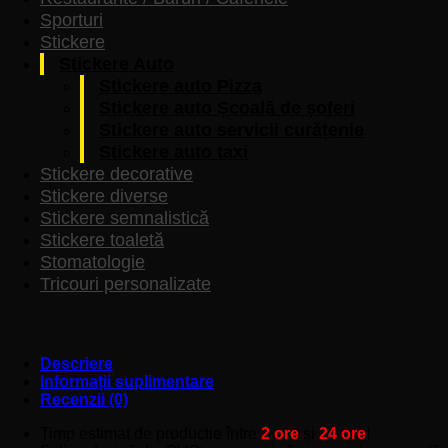
Sporturi
Stickere
Stickere Auto
Stickere auto Pizza
Stickere auto Școală de șoferi
Stickere auto servicii curățenie
Stickere auto taxi
Stickere decorative
Stickere diverse
Stickere semnalistică
Stickere toaletă
Stomatologie
Tricouri personalizate
Descriere
Informații suplimentare
Recenzii (0)
Timp estimat de producție între
2 ore
și
24 ore
!