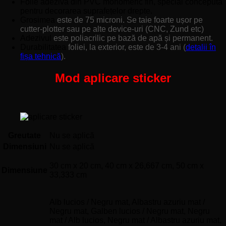
Folie adezivă din PVC monomeric fin, special concepută
pentru decorarea suprafețelor drepte.
Grosimea
este de 75 microni. Se taie foarte ușor pe
cutter-plotter sau pe alte device-uri (CNC, Zund etc)
Adezivul
este poliacrilic pe bază de apă și permanent.
Durabilitatea
foliei, la exterior, este de 3-4 ani (
detalii în
fișa tehnică
).
Mod aplicare sticker
Greutate
Nu se aplică
Dimensiuni
Nu se aplică
30 cm x 20 cm, 40 cm x 26,667 cm, 50 cm x
Dimensiune
33,333 cm
Alb lucios / Negru mat, Albastru azuriu mat /
Negru mat, Galben lucios / Negru mat, Negru
mat / Alb lucios, Negru mat / Albastru azuriu mat,