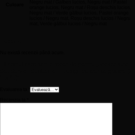
Negru mat / Galben lucios, Negru mat / Pastel
Culoare
orange lucios, Negru mat / Roșu deschis lucios,
Negru mat / Verde gălbui lucios, Pastel orange
lucios / Negru mat, Roșu deschis lucios / Negru
mat, Verde gălbui lucios / Negru mat
Recenzii
Nu există recenzii până acum.
Fii primul care scrii o recenzie pentru „Sticker auto –
Set Servicii Curățenie – Design cu iconițe grafice (2
bucăți)”
Evaluarea ta
*
Recenzia ta
*