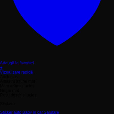
Adaugă la favorite!
+
Acest
Vizualizare rapidă
produs
Alb lucios
are
Albastru azuriu mat
mai
Maro arămiu lucios
multe
Negru mat
variații.
Roșu deschis lucios
Opțiunile
Stickere
pot
fi
Sticker auto Baby in car Salutare
alese