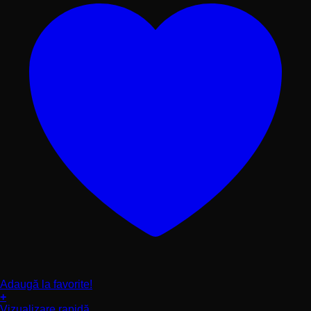
Adaugă la favorite!
+
Acest
Vizualizare rapidă