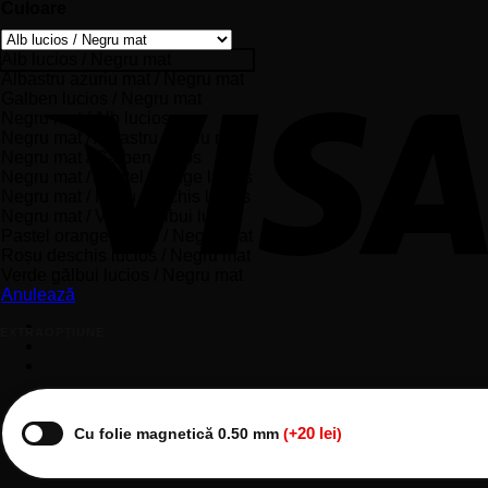
Culoare
Alb lucios / Negru mat
Albastru azuriu mat / Negru mat
Galben lucios / Negru mat
Negru mat / Alb lucios
Negru mat / Albastru azuriu mat
Negru mat / Galben lucios
Negru mat / Pastel orange lucios
Negru mat / Roșu deschis lucios
Negru mat / Verde gălbui lucios
Pastel orange lucios / Negru mat
Roșu deschis lucios / Negru mat
Verde gălbui lucios / Negru mat
Anulează
EXTRAOPȚIUNE
20
lei
Cu folie magnetică 0.50 mm
(+
)