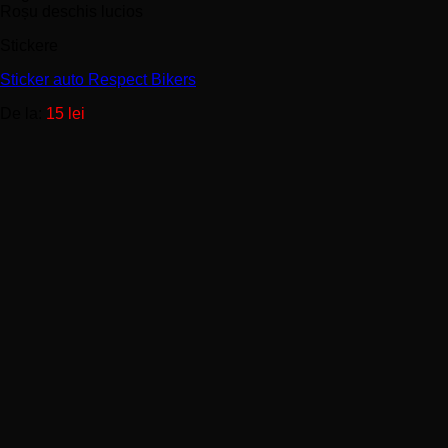
variații.
Roșu deschis lucios
Opțiunile
Stickere
pot
fi
Sticker auto Respect Bikers
alese
în
De la:
15
lei
pagina
produsului.