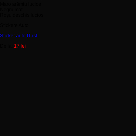
mai
Maro arămiu lucios
multe
Negru mat
variații.
Roșu deschis lucios
Opțiunile
Stickere Auto
pot
fi
Sticker auto IT-ist
alese
în
De la:
17
lei
pagina
produsului.