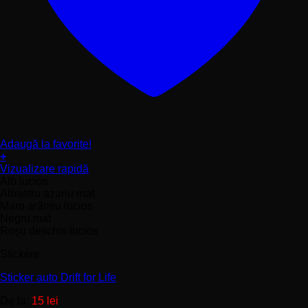
Adaugă la favorite!
+
Acest
Vizualizare rapidă
produs
Alb lucios
are
Albastru azuriu mat
mai
Maro arămiu lucios
multe
Negru mat
variații.
Roșu deschis lucios
Opțiunile
Stickere
pot
fi
Sticker auto Drift for Life
alese
în
De la:
15
lei
pagina