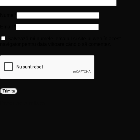
Nume
*
Email
*
Salvează-mi numele, emailul și site-ul web în acest
navigator pentru data viitoare când o să comentez.
Produse similare