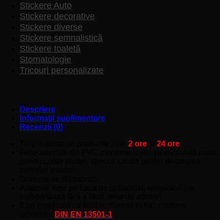
Stickere Auto
Stickere decorative
Stickere diverse
Stickere semnalistică
Stickere toaletă
Stomatologie
Tricouri personalizate
Descriere
Informații suplimentare
Recenzii (0)
Timp estimat de producție între
2 ore
și
24 ore
!
Folie adezivă din PVC monomeric-fin, cu suprafață mată,
pentru cutter-plotter, special creată pentru decorarea
pereților interiori.
Grosime de 80 microni.
Adezivul este pe baza de poliacrilat, removabil (se
îndepărtează fără a lăsa urme de adeziv).
Este certificată ca fiind rezistentă la foc, conform
raportului
DIN EN 13501-1