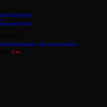
Adaugă la favorite!
+
Acest
Vizualizare rapidă
produs
Negru
are
Căminul tău
mai
multe
Sticker perete siluetă – Bun venit la noi acasă
variații.
Opțiunile
De la:
75
lei
pot
fi
alese
în
pagina
produsului.