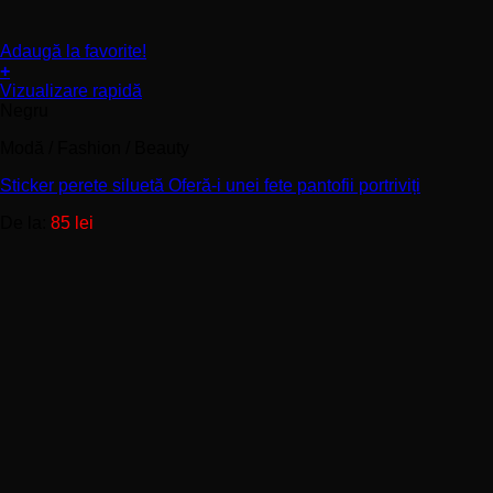
Adaugă la favorite!
+
Acest
Vizualizare rapidă
produs
Negru
are
Modă / Fashion / Beauty
mai
multe
Sticker perete siluetă Oferă-i unei fete pantofii portriviți
variații.
Opțiunile
De la:
85
lei
pot
fi
alese
în
pagina
produsului.