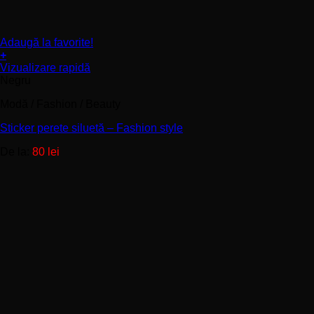
Adaugă la favorite!
+
Acest
Vizualizare rapidă
produs
Negru
are
Modă / Fashion / Beauty
mai
multe
Sticker perete siluetă – Fashion style
variații.
Opțiunile
De la:
80
lei
pot
fi
alese
în
pagina
produsului.