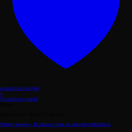
Adaugă la favorite!
+
Acest
Vizualizare rapidă
produs
Negru
are
Restaurante / Baruri / Cafenele
mai
multe
Sticker perete – Bucătarul care vă dorește poftă bună
variații.
Opțiunile