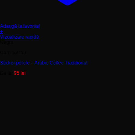
Adaugă la favorite!
+
Acest
Vizualizare rapidă
produs
Negru
are
Căminul tău
mai
multe
Sticker perete – Arabic Coffee Tradițional
variații.
Opțiunile
De la:
95
lei
pot
fi
alese
în
pagina
produsului.