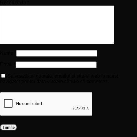
Recenzia ta
*
Nume
*
Email
*
Salvează-mi numele, emailul și site-ul web în acest
navigator pentru data viitoare când o să comentez.