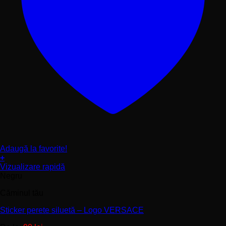
Adaugă la favorite!
+
Acest
Vizualizare rapidă
produs
Negru
are
Căminul tău
mai
multe
Sticker perete siluetă – Logo VERSACE
variații.
Opțiunile