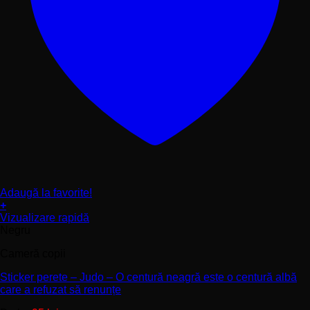
Adaugă la favorite!
+
Acest
Vizualizare rapidă
produs
Negru
are
Cameră copii
mai
multe
Sticker perete – Judo – O centură neagră este o centură albă
variații.
care a refuzat să renunțe
Opțiunile
pot