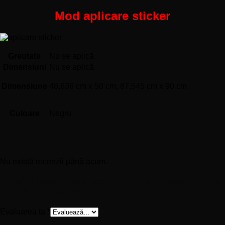
Mod aplicare sticker
Greutate
Nu se aplică
Dimensiuni
Nu se aplică
Dimensiune
48,636 cm x 50 cm, 87,545 cm x 90 cm
Culoare
Negru
Recenzii
Nu există recenzii până acum.
Fii primul care scrii o recenzie pentru „Sticker perete
siluetă – Copac cu Familie”
Evaluarea ta
*