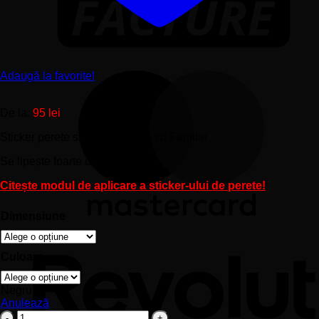
Adaugă la favorite!
De la:
95
lei
Sticker perete siluetă – Copac cu Familie
Se lipește foarte ușor pe perete.
Citește modul de aplicare a sticker-ului de perete!
Dimensiune
Culoare
Negru
Anulează
Cantitate