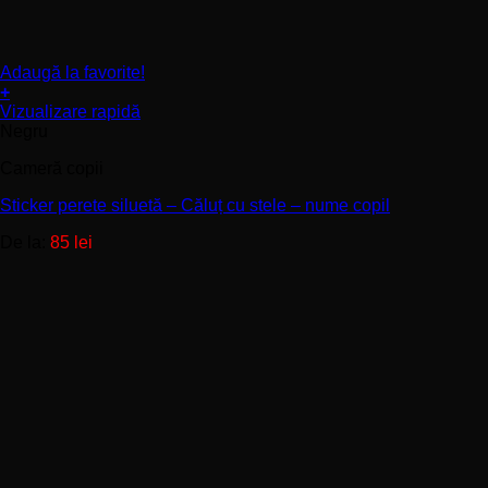
Adaugă la favorite!
+
Acest
Vizualizare rapidă
produs
Negru
are
Cameră copii
mai
multe
Sticker perete siluetă – Căluț cu stele – nume copil
variații.
Opțiunile
De la:
85
lei
pot
fi
alese
în
pagina
produsului.