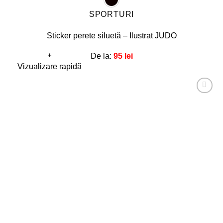
SPORTURI
Sticker perete siluetă – Ilustrat JUDO
+
De la:
95
lei
Acest
Vizualizare rapidă
produs
are
Adaugă
mai
la
favorite!
multe
variații.
Opțiunile
pot
fi
alese
în
pagina
produsului.