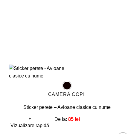
fi
alese
în
pagina
produsului.
CAMERĂ COPII
Sticker perete – Avioane clasice cu nume
+
De la:
85
lei
Acest
Vizualizare rapidă
produs