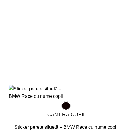
variații.
Opțiunile
pot
fi
alese
în
pagina
produsului.
CAMERĂ COPII
Sticker perete siluetă – BMW Race cu nume copil