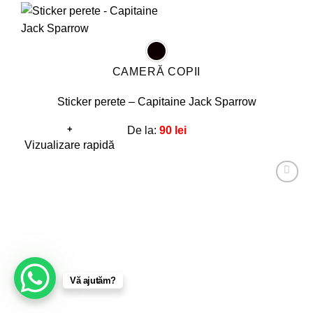
CAMERĂ COPII
Sticker perete – Capitaine Jack Sparrow
+
De la:
90
lei
Acest
Vizualizare rapidă
produs
are
Adaugă
mai
la
favorite!
multe
variații.
Opțiunile
pot
Vă ajutăm?
fi
alese