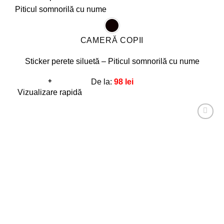
CAMERĂ COPII
Sticker perete siluetă – Piticul somnorilă cu nume
+
De la:
98
lei
Acest
Vizualizare rapidă
produs
are
Adaugă
mai
la
favorite!
multe
variații.
Opțiunile
pot
fi
alese
în