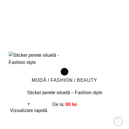
în
pagina
produsului.
MODĂ / FASHION / BEAUTY
Sticker perete siluetă – Fashion style
+
De la:
80
lei
Acest
Vizualizare rapidă
produs
are