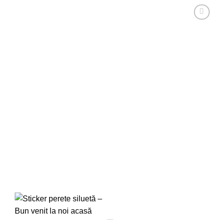
Adaugă
la
favorite!