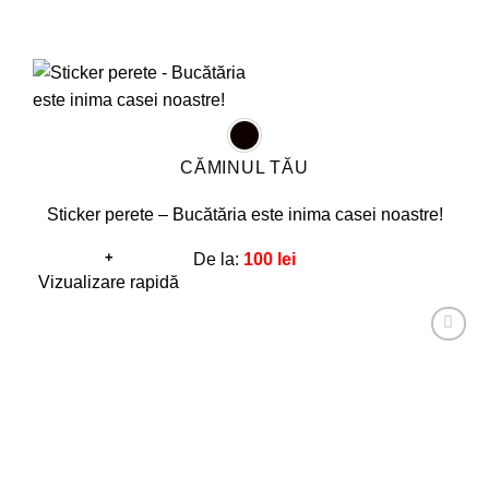
CĂMINUL TĂU
Sticker perete – Bucătăria este inima casei noastre!
+
De la:
100
lei
Acest
Vizualizare rapidă
produs
are
Adaugă
mai
la
favorite!
multe
variații.
Opțiunile
pot