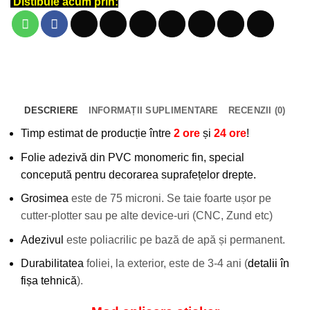
Distibuie acum prin:
DESCRIERE
INFORMAȚII SUPLIMENTARE
RECENZII (0)
Timp estimat de producție între
2 ore
și
24 ore
!
Folie adezivă din PVC monomeric fin, special
concepută pentru decorarea suprafețelor drepte.
Grosimea
este de 75 microni. Se taie foarte ușor pe
cutter-plotter sau pe alte device-uri (CNC, Zund etc)
Adezivul
este poliacrilic pe bază de apă și permanent.
Durabilitatea
foliei, la exterior, este de 3-4 ani (
detalii în
fișa tehnică
).