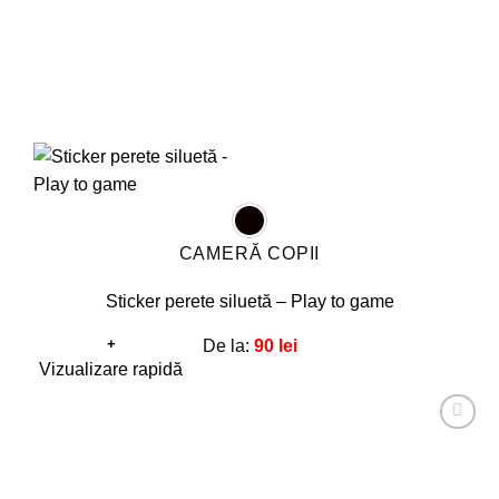
produsului.
CAMERĂ COPII
Sticker perete siluetă – Play to game
+
De la:
90
lei
Acest
Vizualizare rapidă
produs
are
Adaugă
mai
la
favorite!
multe