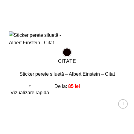
CITATE
Sticker perete siluetă – Albert Einstein – Citat
+
De la:
85
lei
Acest
Vizualizare rapidă
produs
are
Adaugă
mai
la
favorite!
multe
variații.