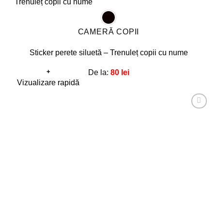
CAMERĂ COPII
Sticker perete siluetă – Trenuleț copii cu nume
+
De la:
80
lei
Acest
Vizualizare rapidă
produs
are
Adaugă
mai
la
favorite!
multe
variații.
Opțiunile
pot
fi
alese
în
pagina