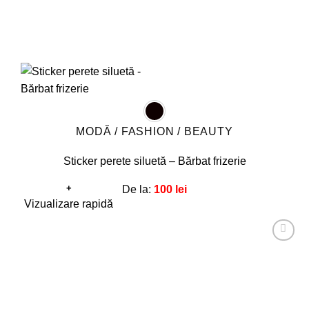
MODĂ / FASHION / BEAUTY
Sticker perete siluetă – Bărbat frizerie
+
De la:
100
lei
Acest
Vizualizare rapidă
produs
are
Adaugă
mai
la
favorite!
multe
variații.
Opțiunile