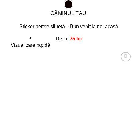
CĂMINUL TĂU
Sticker perete siluetă – Bun venit la noi acasă
+
De la:
75
lei
Acest
Vizualizare rapidă
produs
are
Adaugă
mai
la
favorite!
multe
variații.
Opțiunile
pot
fi
alese
în
pagina
produsului.