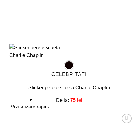
pagina
produsului.
CELEBRITĂȚI
Sticker perete siluetă Charlie Chaplin
+
De la:
75
lei
Acest
Vizualizare rapidă
produs
are
Adaugă
mai
la
favorite!
multe