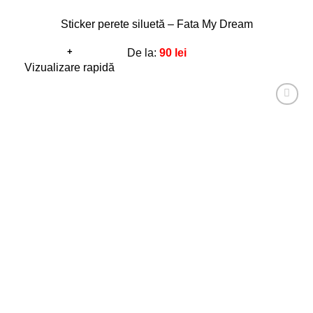
Sticker perete siluetă – Fata My Dream
+
De la:
90
lei
Acest
Vizualizare rapidă
produs
are
Adaugă
mai
la
favorite!
multe
variații.
Opțiunile
pot
fi
alese
în
pagina
produsului.