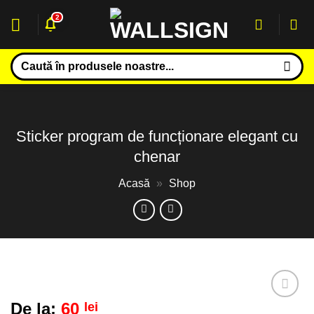
Sari
2
la
conținut
Caută
după:
Sticker program de funcționare elegant cu
chenar
Acasă
»
Shop
De la:
60
lei
Adaugă