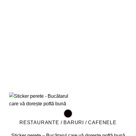
variații.
Opțiunile
pot
fi
alese
în
pagina
produsului.
RESTAURANTE / BARURI / CAFENELE
Sticker perete – Bucătarul care vă dorește poftă bună