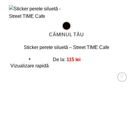
CĂMINUL TĂU
Sticker perete siluetă – Street TIME Cafe
+
De la:
115
lei
Acest
Vizualizare rapidă
produs
are
Adaugă
mai
la
favorite!
multe
variații.
Opțiunile
pot
fi
alese