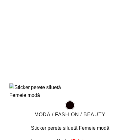
Opțiunile
pot
fi
alese
în
pagina
produsului.
MODĂ / FASHION / BEAUTY
Sticker perete siluetă Femeie modă