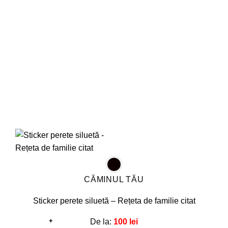
pot
fi
alese
în
pagina
produsului.
CĂMINUL TĂU
Sticker perete siluetă – Rețeta de familie citat
+
De la:
100
lei