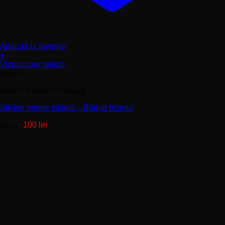
Adaugă la favorite!
+
Acest
Vizualizare rapidă
produs
Negru
are
Modă / Fashion / Beauty
mai
multe
Sticker perete siluetă – Bărbat frizerie
variații.
Opțiunile
De la:
100
lei
pot
fi
alese
în
pagina
produsului.