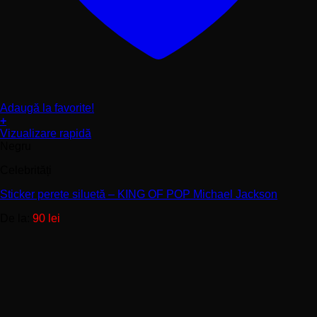
Adaugă la favorite!
+
Acest
Vizualizare rapidă
produs
Negru
are
Celebrități
mai
multe
Sticker perete siluetă – KING OF POP Michael Jackson
variații.
Opțiunile
De la:
90
lei
pot
fi
alese
în
pagina
produsului.