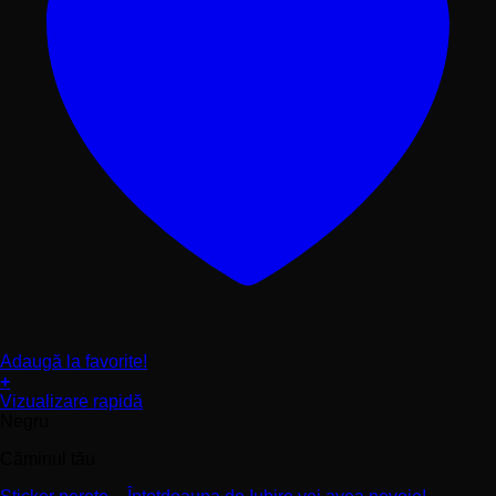
Adaugă la favorite!
+
Acest
Vizualizare rapidă
produs
Negru
are
Căminul tău
mai
multe