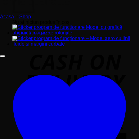
forme abstracte
Acasă
»
Shop
Nu ai niciun produs în coș.
Înapoi la magazin