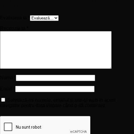
și forme abstracte”
Evaluarea ta
*
Recenzia ta
*
Nume
*
Email
*
Salvează-mi numele, emailul și site-ul web în acest
navigator pentru data viitoare când o să comentez.