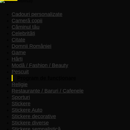
-
Model
cu
Cadouri personalizate
geometrie
Cameră copii
fluidă
Căminul tău
și
Celebrități
forme
abstracte
Citate
Domnii României
Game
Hărți
Modă / Fashion / Beauty
Pescuit
Program de funcționare
Religie
Restaurante / Baruri / Cafenele
Sporturi
Stickere
Stickere Auto
Stickere decorative
Stickere diverse
Stickere semnalistică