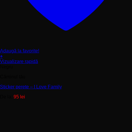
Adaugă la favorite!
+
Acest
Vizualizare rapidă
produs
Negru
are
Căminul tău
mai
multe
Sticker perete – I Love Family
variații.
Opțiunile
De la:
95
lei
pot
fi
alese
în
pagina
produsului.