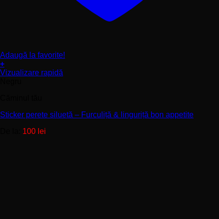
Adaugă la favorite!
+
Acest
Vizualizare rapidă
produs
Negru
are
Căminul tău
mai
multe
Sticker perete siluetă – Furculiță & linguriță bon appetite
variații.
Opțiunile
De la:
100
lei
pot
fi
alese
în
pagina
produsului.