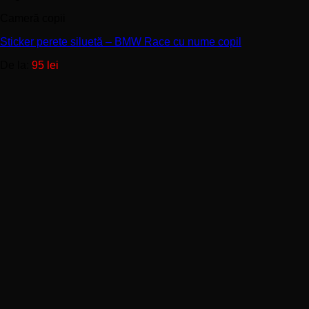
are
Cameră copii
mai
multe
Sticker perete siluetă – BMW Race cu nume copil
variații.
Opțiunile
De la:
95
lei
pot
fi
alese
în
pagina
produsului.