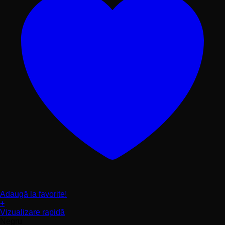
Adaugă la favorite!
+
Acest
Vizualizare rapidă
produs
Negru