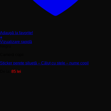
Adaugă la favorite!
+
Acest
Vizualizare rapidă
produs
Negru
are
Cameră copii
mai
multe
Sticker perete siluetă – Căluț cu stele – nume copil
variații.
Opțiunile
De la:
85
lei
pot
fi
alese
în
pagina
produsului.