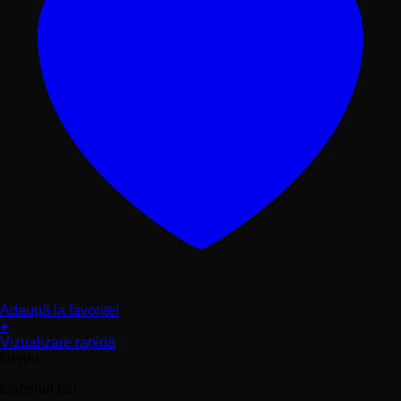
Adaugă la favorite!
+
Acest
Vizualizare rapidă
produs
Negru
are
Căminul tău
mai