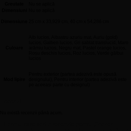
Greutate
Nu se aplică
Dimensiuni
Nu se aplică
Dimensiune
25 cm x 33,929 cm, 40 cm x 54,286 cm
Alb lucios, Albastru azuriu mat, Auriu (gold)
lucios, Galben lucios, Gri sablat translucid, Maro
Culoare
arămiu lucios, Negru mat, Pastel orange lucios,
Roșu deschis lucios, Roz lucios, Verde gălbui
lucios
Pentru exterior (partea adezivă este opusă
Mod lipire
designului), Pentru interior (partea adezivă este
pe aceeași parte cu designul)
Recenzii
Nu există recenzii până acum.
Fii primul care scrii o recenzie pentru „Sticker
program de funcționare – Model cu geometrie fluidă