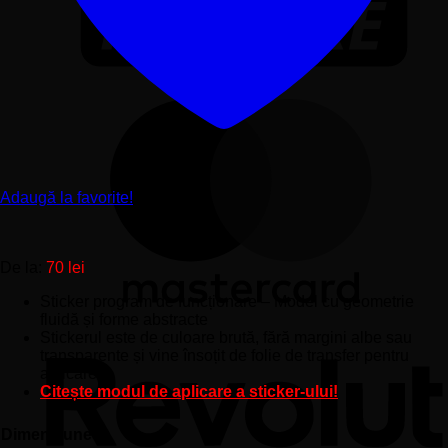
Adaugă la favorite!
De la:
70
lei
Sticker program de funcționare – Model cu geometrie
fluidă și forme abstracte
Stickerul este de culoare brută, fără margini albe sau
transparente și vine însoțit de folie de transfer pentru
aplicare.
Citește modul de aplicare a sticker-ului!
Dimensiune