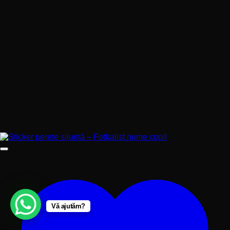
Vă ajutăm?