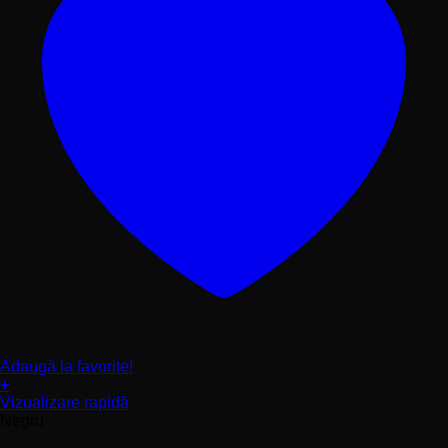
Adaugă la favorite!
+
Acest
Vizualizare rapidă
produs
Negru
are