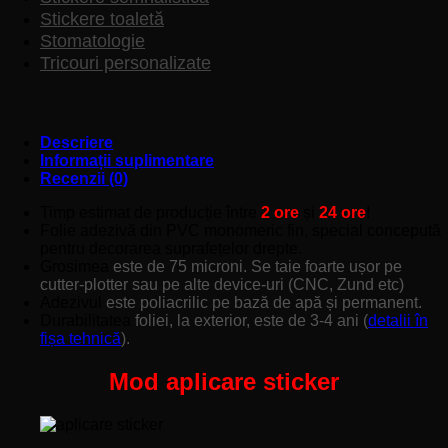
Stickere toaletă
Stomatologie
Tricouri personalizate
Descriere
Informații suplimentare
Recenzii (0)
Timp estimat de producție între
2 ore
și
24 ore
!
Folie adezivă din PVC monomeric fin, special concepută
pentru decorarea suprafețelor drepte.
Grosimea
este de 75 microni. Se taie foarte ușor pe
cutter-plotter sau pe alte device-uri (CNC, Zund etc)
Adezivul
este poliacrilic pe bază de apă și permanent.
Durabilitatea
foliei, la exterior, este de 3-4 ani (
detalii în
fișa tehnică
).
Mod aplicare sticker