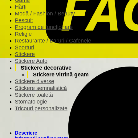
Hărți
Modă / Fashion / Beauty
Pescuit
Program de funcționare
Religie
Restaurante / Baruri / Cafenele
Sporturi
Stickere
Stickere Auto
Stickere decorative
Stickere vitrină geam
Stickere diverse
Stickere semnalistică
Stickere toaletă
Stomatologie
Tricouri personalizate
Descriere