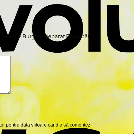
ină geam – Burgeri Preparat Proaspăt”
tor pentru data viitoare când o să comentez.