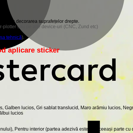
pentru decorarea suprafețelor drepte.
er-plotter sau pe alte device-uri (CNC, Zund etc)
fișa tehnică
).
d aplicare sticker
ios, Galben lucios, Gri sablat translucid, Maro arămiu lucios, Ne
ălbui lucios
nului), Pentru interior (partea adezivă este pe aceeași parte cu 