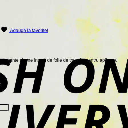
Adaugă la favorite!
sparente și vine însoțit de folie de transfer pentru aplicare.