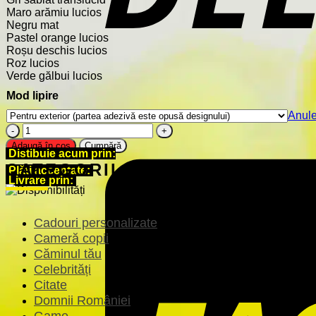
Maro arămiu lucios
Negru mat
Pastel orange lucios
Roșu deschis lucios
Roz lucios
Verde gălbui lucios
Mod lipire
Anul
Cantitate
Sticker
Adaugă în coș
Cumpără
Distibuie acum prin:
vitrină
CATEGORII
geam
Plăți acceptate:
-
Livrare prin:
Burgeri
Preparat
Proaspăt
Cadouri personalizate
Cameră copii
Căminul tău
Celebrități
Citate
Domnii României
Game