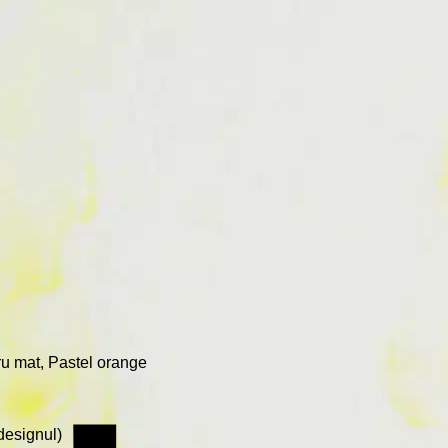
Revolut
gru mat, Pastel orange
designul)