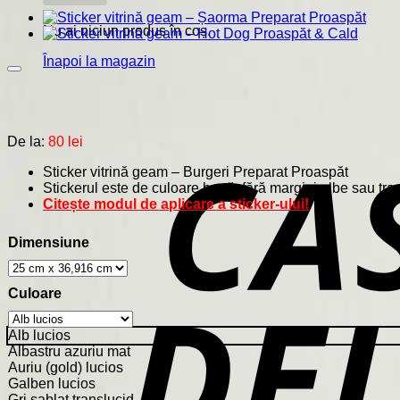
Nu ai niciun produs în coș.
Înapoi la magazin
De la:
80
lei
Sticker vitrină geam – Burgeri Preparat Proaspăt
Stickerul este de culoare brută, fără margini albe sau tran
Citește modul de aplicare a sticker-ului!
Dimensiune
Culoare
Alb lucios
Albastru azuriu mat
Auriu (gold) lucios
Galben lucios
Gri sablat translucid