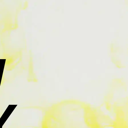
Cash
On
Delivery