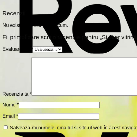
Recenzii
Nu există recenzii până acum.
Fii primul care scrii o recenzie pentru „Sticker vitr
Evaluarea ta
*
Recenzia ta
*
Nume
*
Email
*
Salvează-mi numele, emailul și site-ul web în acest naviga