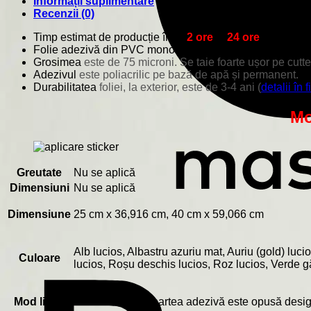
Informații suplimentare
Recenzii (0)
Timp estimat de producție între
2 ore
și
24 ore
!
Folie adezivă din PVC monomeric fin, special concepută 
Grosimea
este de 75 microni. Se taie foarte ușor pe cutt
Adezivul
este poliacrilic pe bază de apă și permanent.
Durabilitatea
foliei, la exterior, este de 3-4 ani (
detalii în 
Mo
Greutate
Nu se aplică
Dimensiuni
Nu se aplică
Dimensiune
25 cm x 36,916 cm, 40 cm x 59,066 cm
Alb lucios, Albastru azuriu mat, Auriu (gold) luc
Culoare
lucios, Roșu deschis lucios, Roz lucios, Verde g
Mod lipire
Pentru exterior (partea adezivă este opusă desig