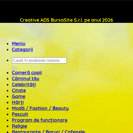
WallSign.ro este administrat de
Creative ADS BursaSite S.r.l. pe anul 2026
Meniu
Categorii
Caută
după:
Cameră copii
Căminul tău
Celebrități
Citate
Game
Hărți
Modă / Fashion / Beauty
Pescuit
Program de funcționare
Religie
Restaurante / Baruri / Cafenele