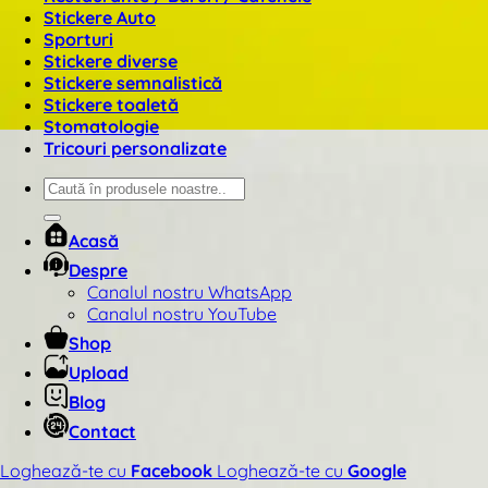
Stickere Auto
Sporturi
Stickere diverse
Stickere semnalistică
Stickere toaletă
Stomatologie
Tricouri personalizate
Caută
după:
Acasă
Despre
Canalul nostru WhatsApp
Canalul nostru YouTube
Shop
Upload
Blog
Contact
Loghează-te cu
Facebook
Loghează-te cu
Google