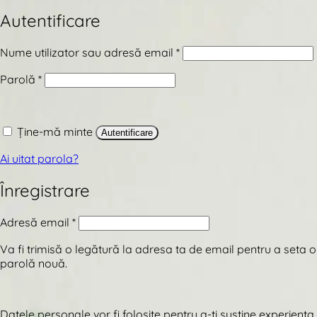
Autentificare
Obligatoriu
Nume utilizator sau adresă email
*
Obligatoriu
Parolă
*
Ține-mă minte
Autentificare
Ai uitat parola?
Înregistrare
Obligatoriu
Adresă email
*
Va fi trimisă o legătură la adresa ta de email pentru a seta o
parolă nouă.
Datele personale vor fi folosite pentru a-ți susține experiența