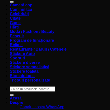
Cameră copii
Căminul tău
Celebrități
Citate
Game
Hărți
Modă / Fashion / Beauty
Pescuit
Program de funcționare
Religie
Restaurante / Baruri / Cafenele
Stickere Auto
Sporturi
Stickere diverse
Stickere semnalistică
Stickere toaletă
Stomatologie
Tricouri personalizate
Caută
după:
Acasă
Despre
Canalul nostru WhatsApp