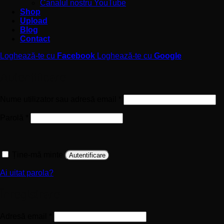
Canalul nostru YouTube
Shop
Upload
Blog
Contact
Loghează-te cu
Facebook
Loghează-te cu
Google
Autentificare
Obligatoriu
Nume utilizator sau adresă email
*
Obligatoriu
Parolă
*
Ține-mă minte
Autentificare
Ai uitat parola?
Înregistrare
Obligatoriu
Adresă email
*