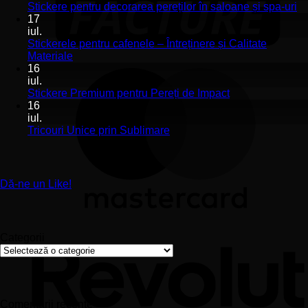
Stickerele
Ni
Stickere pentru decorarea pereților în saloane și spa-uri
de
co
17
perete
la
iul.
pentru
St
Stickerele pentru cafenele – Întreținere și Calitate
stomatologii
pe
Niciun
Materiale
aplicare
de
comentariu
16
la
și
pe
iul.
Stickerele
montaj
în
Niciun
Stickere Premium pentru Pereți de Impact
pentru
ușor
sa
comentariu
16
cafenele
la
și
iul.
–
Stickere
sp
Niciun
Tricouri Unice prin Sublimare
Întreținere
Premium
uri
comentariu
și
la
pentru
Calitate
Tricouri
Pereți
Materiale
Unice
de
Dă-ne un Like!
prin
Impact
Sublimare
Categorii
Categorii
Comentarii recente