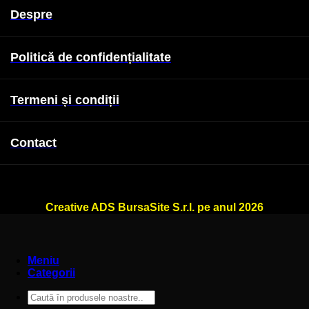
Despre
Politică de confidențialitate
Termeni și condiții
Contact
WallSign.ro este administrat de
Creative ADS BursaSite S.r.l. pe anul 2026
Meniu
Categorii
Caută
după: