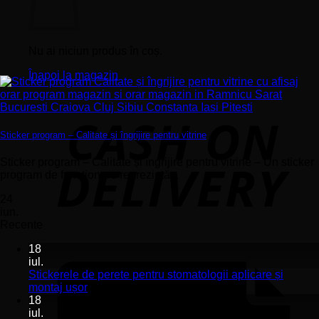
Nu ai niciun produs în coș.
Înapoi la magazin
Sticker program – Calitate și îngrijire pentru vitrine
Sticker program – Calitate și îngrijire pentru vitrine – Un sticker
program de funcționare reprezintă...
24
iun.
Recente
18
iul.
Stickerele de perete pentru stomatologii aplicare și
Niciun
montaj ușor
comentariu
18
la
iul.