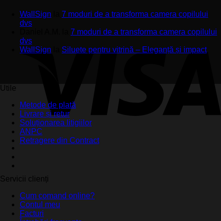
WallSign
la
7 moduri de a transforma camera copilului
dvs
Daniel A.M.
la
7 moduri de a transforma camera copilului
dvs
WallSign
la
Siluete pentru vitrină – Eleganță și impact
Utile
Metode de plată
Livrare și retur
Soluționarea litigiilor
ANPC
Retragere din Contract
Servicii clienți
Cum comand online?
Contul meu
Facturi