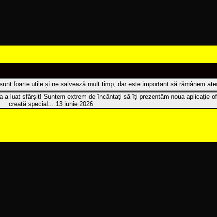
t sunt foarte utile și ne salvează mult timp, dar este important să rămânem atenț
 a luat sfârșit! Suntem extrem de încântați să îți prezentăm noua aplicație of
creată special...
13 iunie 2026