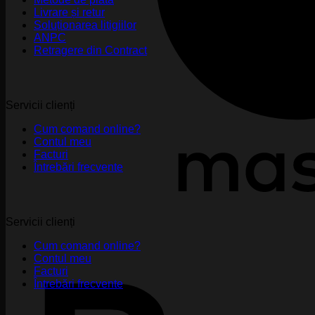
Livrare și retur
Soluționarea litigiilor
ANPC
Retragere din Contract
Servicii clienți
Cum comand online?
Contul meu
Facturi
Întrebări frecvente
Servicii clienți
Cum comand online?
Contul meu
Facturi
Întrebări frecvente