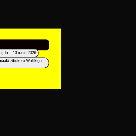
i la...
13 iunie 2026
icială Stickere WallSign,