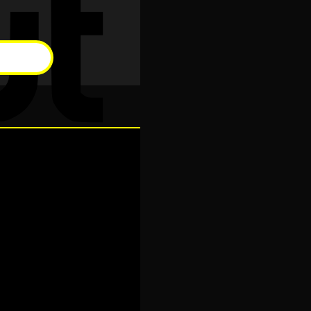
Cash
On
Delivery
Visa