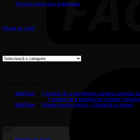
Stickere
ș
Niciun
Tricouri Unice prin Sublimare
Premium
s
comentariu
la
pentru
u
Tricouri
Pereți
Unice
de
Dă-ne un Like!
prin
Impact
Sublimare
Categorii
Categorii
Comentarii recente
WallSign
la
7 moduri de a transforma camera copilului d
Daniel A.M.
la
7 moduri de a transforma camera copilulu
WallSign
la
Siluete pentru vitrină – Eleganță și impact
Utile
Metode de plată