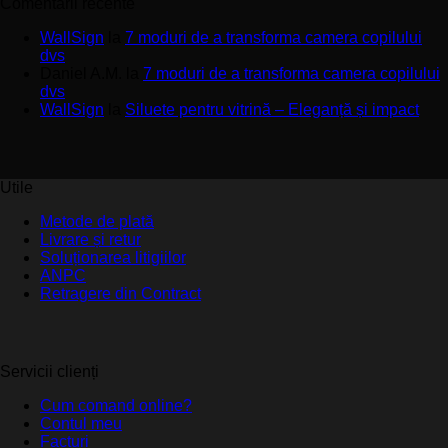
Comentarii recente
WallSign
la
7 moduri de a transforma camera copilului
dvs
Daniel A.M.
la
7 moduri de a transforma camera copilului
dvs
WallSign
la
Siluete pentru vitrină – Eleganță și impact
Utile
Metode de plată
Livrare și retur
Soluționarea litigiilor
ANPC
Retragere din Contract
Servicii clienți
Cum comand online?
Contul meu
Facturi