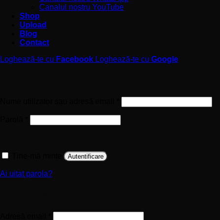
Canalul nostru YouTube
Shop
Upload
Blog
Contact
Loghează-te cu
Facebook
Loghează-te cu
Google
Autentificare
Obligatoriu
Nume utilizator sau adresă email
*
Obligatoriu
Parolă
*
Ține-mă minte
Autentificare
Ai uitat parola?
Înregistrare
Obligatoriu
Adresă email
*