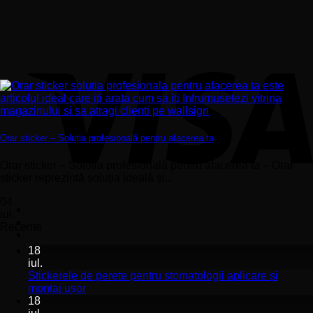
Orar sticker – Soluția profesională pentru afacerea ta
Orar sticker – Soluția profesională pentru afacerea ta – Orar
sticker reprezintă soluția ideală și...
04
iul.
Recente
18
iul.
Stickerele de perete pentru stomatologii aplicare și
Niciun
montaj ușor
comentariu
18
la