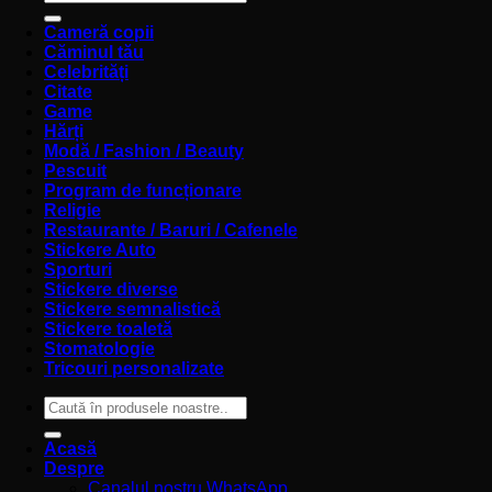
după:
Cameră copii
Căminul tău
Celebrități
Citate
Game
Hărți
Modă / Fashion / Beauty
Pescuit
Program de funcționare
Religie
Restaurante / Baruri / Cafenele
Stickere Auto
Sporturi
Stickere diverse
Stickere semnalistică
Stickere toaletă
Stomatologie
Tricouri personalizate
Caută
după:
Acasă
Despre
Canalul nostru WhatsApp