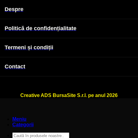
Despre
Politică de confidențialitate
Termeni și condiții
Contact
WallSign.ro este administrat de
Creative ADS BursaSite S.r.l. pe anul 2026
Meniu
Categorii
Caută