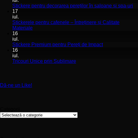
iul.
Stickerele
Ni
Stickere pentru decorarea pereților în saloane și spa-uri
de
co
17
perete
la
iul.
pentru
St
Stickerele pentru cafenele – Întreținere și Calitate
stomatologii
pe
Niciun
Materiale
aplicare
de
comentariu
16
la
și
pe
iul.
Stickerele
montaj
în
Niciun
Stickere Premium pentru Pereți de Impact
pentru
ușor
sa
comentariu
16
cafenele
la
și
iul.
–
Stickere
sp
Niciun
Tricouri Unice prin Sublimare
Întreținere
Premium
uri
comentariu
și
la
pentru
Calitate
Tricouri
Pereți
Materiale
Unice
de
Dă-ne un Like!
prin
Impact
Sublimare
Categorii
Categorii