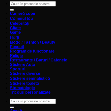
Caută
după:
Cameră copii
Căminul tău
Celebrități
Citate
Game
Hărți
Modă / Fashion / Beauty
Pescuit
Program de funcționare
Religie
Restaurante / Baruri / Cafenele
Stickere Auto
Sporturi
Stickere diverse
Stickere semnalistică
Stickere toaletă
Stomatologie
Tricouri personalizate
Caută
după:
Acasă