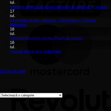
la
iul.
Stickerele
Ni
Stickere pentru decorarea pereților în saloane și spa-uri
de
co
17
perete
la
iul.
pentru
St
Stickerele pentru cafenele – Întreținere și Calitate
stomatologii
pe
Niciun
Materiale
aplicare
de
comentariu
16
la
și
pe
iul.
Stickerele
montaj
în
Niciun
Stickere Premium pentru Pereți de Impact
pentru
ușor
sa
comentariu
16
cafenele
la
și
iul.
–
Stickere
sp
Niciun
Tricouri Unice prin Sublimare
Întreținere
Premium
uri
comentariu
și
la
pentru
Calitate
Tricouri
Pereți
Materiale
Unice
de
Dă-ne un Like!
prin
Impact
Sublimare
Categorii
Categorii