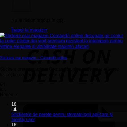
Nu ai niciun produs în coș.
Înapoi la magazin
Stickere orar magazin – Comandă online
Stickere orar magazin – Comandă online – Fiecare afacere
fizică, fie că vorbim despre un...
04
iul.
Recente
18
iul.
Stickerele de perete pentru stomatologii aplicare și
Niciun
montaj ușor
comentariu
18