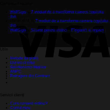
Comentarii recente
WallSign
la
7 moduri de a transforma camera copilului
dvs
Daniel A.M.
la
7 moduri de a transforma camera copilului
dvs
WallSign
la
Siluete pentru vitrină – Eleganță și impact
Utile
Metode de plată
Livrare și retur
Soluționarea litigiilor
ANPC
Retragere din Contract
Servicii clienți
Cum comand online?
Contul meu