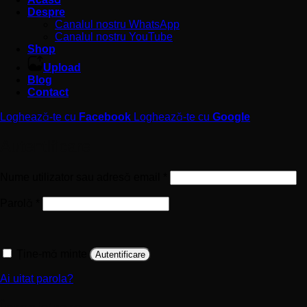
Despre
Canalul nostru WhatsApp
Canalul nostru YouTube
Shop
Upload
Blog
Contact
Loghează-te cu
Facebook
Loghează-te cu
Google
Autentificare
Obligatoriu
Nume utilizator sau adresă email
*
Obligatoriu
Parolă
*
Ține-mă minte
Autentificare
Ai uitat parola?