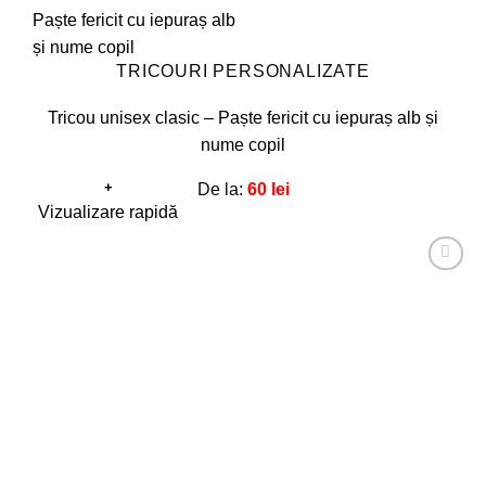
TRICOURI PERSONALIZATE
Tricou unisex clasic – Paște fericit cu iepuraș alb și
nume copil
+
De la:
60
lei
Acest
Vizualizare rapidă
produs
are
Adaugă
mai
la
favorite!
multe
variații.
Opțiunile
pot
fi
alese
în