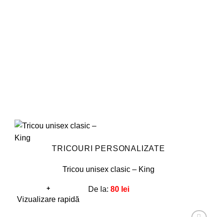
pot
fi
alese
în
pagina
produsului.
TRICOURI PERSONALIZATE
Tricou unisex clasic – King
+
De la:
80
lei
Acest
Vizualizare rapidă
produs