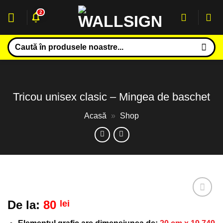
Sari
2
la
conținut
Caută
după:
Tricou unisex clasic – Mingea de baschet
Acasă
»
Shop
De la:
80
lei
Adaugă
la