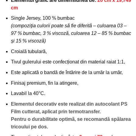
Elementul grafic are dimensiunea de:
20 cm x 19,749
favorite!
cm
Single Jersey, 100 % bumbac
(compoziţia culorii poate să fie diferită – culoarea 03 –
97 % bumbac, 3 % viscoză, culoarea 12 – 85 % bumbac
şi 15 % viscoză)
Croială tubulară,
Tivul gulerului este confecționat din material raiat 1:1,
Este aplicată o bandă de întărire de la umăr la umăr,
Finisaj premium, fin la atingere,
Lavabil la 40°C.
Elementul decorativ este realizat din autocolant PS
Film cutterat, aplicat prin termotransfer.
Pentru o durabilitate optimă, se recomandă spălarea
tricoului pe dos.