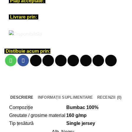
Plăți acceptate:
clasic
–
Mingea
Livrare prin:
de
baschet
Distibuie acum prin:
DESCRIERE
INFORMAȚII SUPLIMENTARE
RECENZII (0)
Compoziție
Bumbac 100%
Greutate / grosime material
160 g/mp
Tip țesătură
Single jersey
Alb, Negru