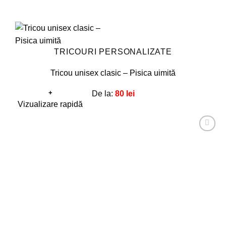
TRICOURI PERSONALIZATE
Tricou unisex clasic – Pisica uimită
+
De la:
80
lei
Acest
Vizualizare rapidă
produs
are
Adaugă
mai
la
favorite!
multe
variații.
Opțiunile
pot
fi
alese