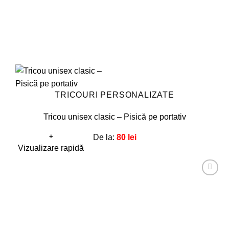
TRICOURI PERSONALIZATE
Tricou unisex clasic – Pisică pe portativ
+
De la:
80
lei
Acest
Vizualizare rapidă
produs
are
Adaugă
mai
la
favorite!
multe
variații.
Opțiunile