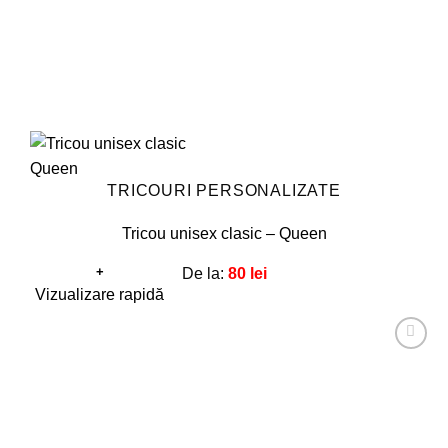
produsului.
TRICOURI PERSONALIZATE
Tricou unisex clasic – Queen
+
De la:
80
lei
Acest
Vizualizare rapidă
produs
are
Adaugă
mai
la
favorite!
multe
variații.
Opțiunile