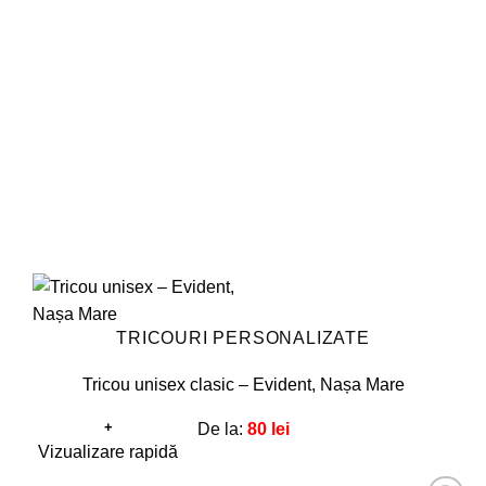
pot
fi
alese
în
pagina
produsului.
TRICOURI PERSONALIZATE
Tricou unisex clasic – Evident, Nașa Mare
+
De la:
80
lei
Acest
Vizualizare rapidă
produs