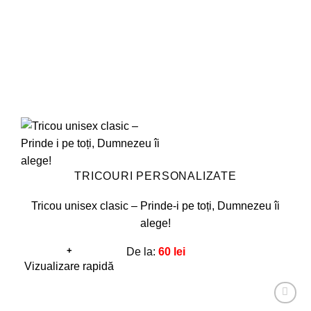
în
pagina
produsului.
TRICOURI PERSONALIZATE
Tricou unisex clasic – Prinde-i pe toți, Dumnezeu îi
alege!
+
De la:
60
lei
Acest
Vizualizare rapidă
produs
are