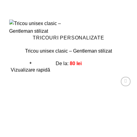
TRICOURI PERSONALIZATE
Tricou unisex clasic – Gentleman stilizat
+
De la:
80
lei
Acest
Vizualizare rapidă
produs
are
Adaugă
mai
la
favorite!
multe
variații.
Opțiunile
pot
fi