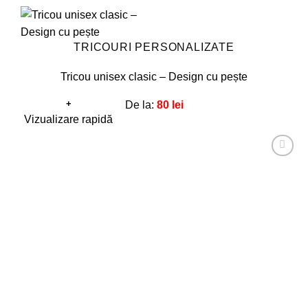
TRICOURI PERSONALIZATE
Tricou unisex clasic – Design cu pește
+
De la:
80
lei
Acest
Vizualizare rapidă
produs
are
Adaugă
mai
la
favorite!
multe
variații.
Opțiunile
pot
fi
alese
în
pagina