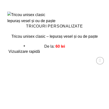
TRICOURI PERSONALIZATE
Tricou unisex clasic – Iepuraș vesel și ou de paște
+
De la:
60
lei
Acest
Vizualizare rapidă
produs
are
Adaugă
mai
la
favorite!
multe
variații.
Opțiunile
pot
fi
alese