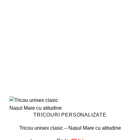
multe
variații.
Opțiunile
pot
fi
alese
în
pagina
produsului.
TRICOURI PERSONALIZATE
Tricou unisex clasic – Nașul Mare cu atitudine