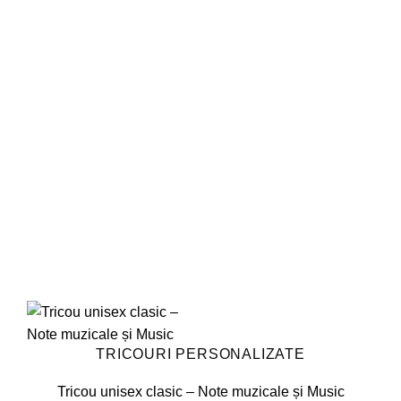
mai
la
favorite!
multe
variații.
Opțiunile
pot
fi
alese
în
pagina
produsului.
TRICOURI PERSONALIZATE
Tricou unisex clasic – Note muzicale și Music