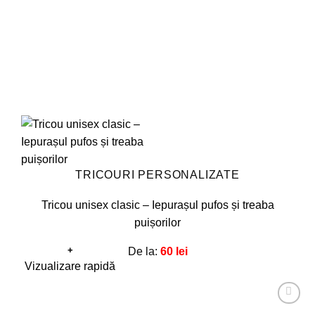
în
pagina
produsului.
TRICOURI PERSONALIZATE
Tricou unisex clasic – Iepurașul pufos și treaba
puișorilor
+
De la:
60
lei
Acest
Vizualizare rapidă
produs
are
Adaugă