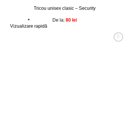
Tricou unisex clasic – Security
+
De la:
80
lei
Acest
Vizualizare rapidă
produs
are
Adaugă
mai
la
favorite!
multe
variații.
Opțiunile
pot
fi
alese
în
pagina
produsului.