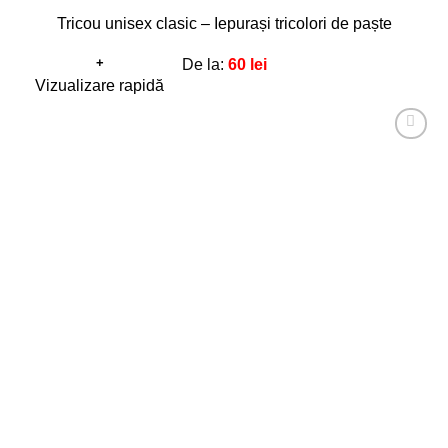
Tricou unisex clasic – Iepurași tricolori de paște
+
De la:
60
lei
Acest
Vizualizare rapidă
produs
are
Adaugă
mai
la
favorite!
multe
variații.
Opțiunile
pot
fi
alese
în
pagina
produsului.