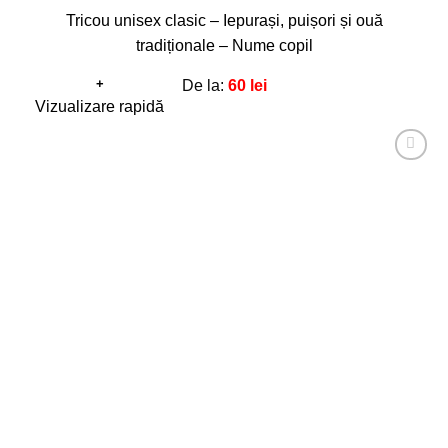
Tricou unisex clasic – Iepurași, puișori și ouă
tradiționale – Nume copil
+
De la:
60
lei
Acest
Vizualizare rapidă
produs
are
Adaugă
mai
la
favorite!
multe
variații.
Opțiunile
pot
fi
alese
în
pagina
produsului.