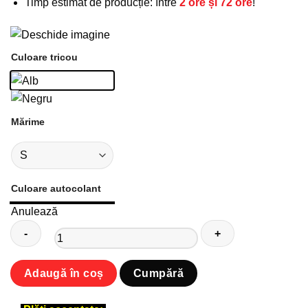
Timp estimat de producție: între
2 ore și 72 ore
!
Culoare tricou
Mărime
Culoare autocolant
Anulează
Cantitate
Adaugă în coș
Cumpără
Tricou
unisex