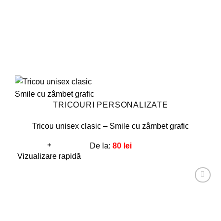
pagina
produsului.
TRICOURI PERSONALIZATE
Tricou unisex clasic – Smile cu zâmbet grafic
+
De la:
80
lei
Acest
Vizualizare rapidă
produs
are
Adaugă
mai
la
favorite!
multe
variații.