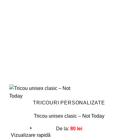
Opțiunile
pot
fi
alese
în
pagina
produsului.
TRICOURI PERSONALIZATE
Tricou unisex clasic – Not Today
+
De la:
80
lei
Acest
Vizualizare rapidă