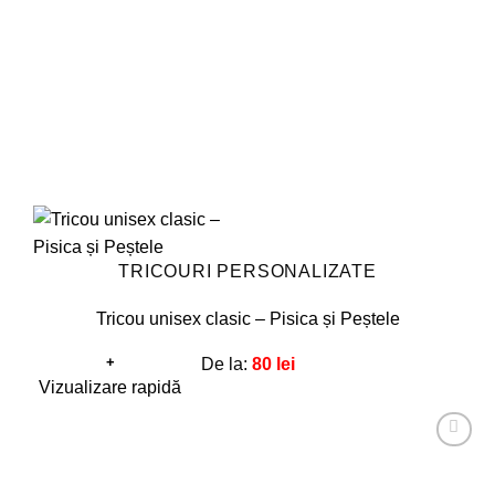
alese
în
pagina
produsului.
TRICOURI PERSONALIZATE
Tricou unisex clasic – Pisica și Peștele
+
De la:
80
lei
Acest
Vizualizare rapidă
produs
are
Adaugă
mai
la
favorite!