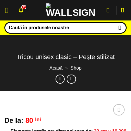
Sari
2
la
conținut
Caută
după:
Tricou unisex clasic – Pește stilizat
Acasă
»
Shop
De la:
80
lei
Adaugă
la