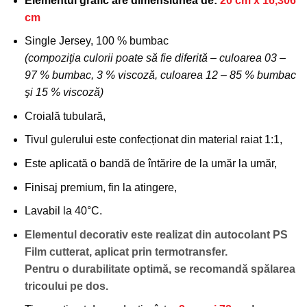
Elementul grafic are dimensiunea de:
20 cm x 16,306
favorite!
cm
Single Jersey, 100 % bumbac
(compoziţia culorii poate să fie diferită – culoarea 03 –
97 % bumbac, 3 % viscoză, culoarea 12 – 85 % bumbac
şi 15 % viscoză)
Croială tubulară,
Tivul gulerului este confecționat din material raiat 1:1,
Este aplicată o bandă de întărire de la umăr la umăr,
Finisaj premium, fin la atingere,
Lavabil la 40°C.
Elementul decorativ este realizat din autocolant PS
Film cutterat, aplicat prin termotransfer.
Pentru o durabilitate optimă, se recomandă spălarea
tricoului pe dos.