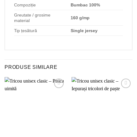
Compoziție
Bumbac 100%
Greutate / grosime
160 g/mp
material
Tip țesătură
Single jersey
PRODUSE SIMILARE
Adaugă
Adaugă
la
la
favorite!
favorite!