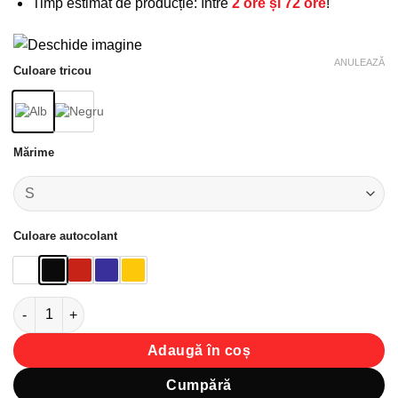
Timp estimat de producție: între
2 ore și 72 ore
!
ANULEAZĂ
Culoare tricou
Mărime
Culoare autocolant
Cantitate Tricou unisex clasic – Pește stilizat
Adaugă în coș
Cumpără