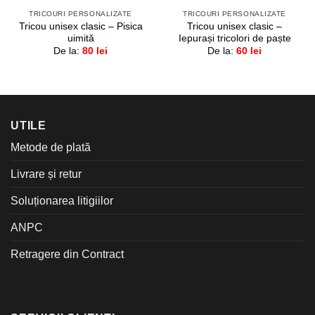
TRICOURI PERSONALIZATE
TRICOURI PERSONALIZATE
Tricou unisex clasic – Pisica
Tricou unisex clasic –
uimită
Iepurași tricolori de paște
De la:
80
lei
De la:
60
lei
UTILE
Metode de plată
Livrare și retur
Soluționarea litigiilor
ANPC
Retragere din Contract