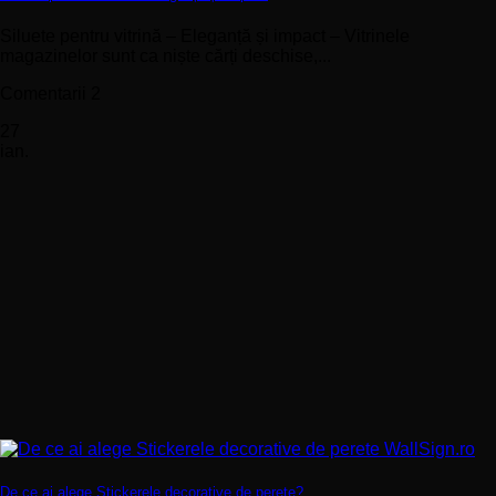
Siluete pentru vitrină – Eleganță și impact – Vitrinele
magazinelor sunt ca niște cărți deschise,...
Comentarii 2
27
ian.
De ce ai alege Stickerele decorative de perete?