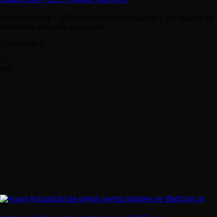
Sărbători 2024 – 2025: Programul WallSign.ro – Pe măsură ce
sărbătorile de iarnă se apropie...
Comentarii 2
18
dec.