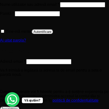
Obligatoriu
Nume utilizator sau adresă email
*
Obligatoriu
Parolă
*
Ține-mă minte
Autentificare
Ai uitat parola?
Înregistrare
Obligatoriu
Adresă email
*
Va fi trimisă o legătură la adresa ta de email pentru a seta o
parolă nouă.
Datele personale vor fi folosite pentru a-ți susține experiența pe
acest site web, pentru a administra accesul la contul tău și
pentru alte scopuri descrise în
politică de confidențialitate
.
Vă ajutăm?