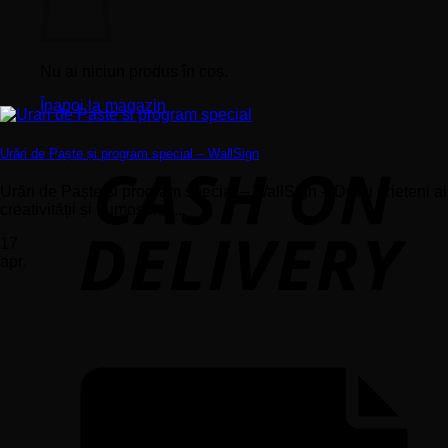
Nu ai niciun produs în coș.
Înapoi la magazin
Urări de Paște și program special – WallSign
Urări de Paște și program special – WallSign – Dragi prieteni ai
creativității și frumosului,...
17
apr.