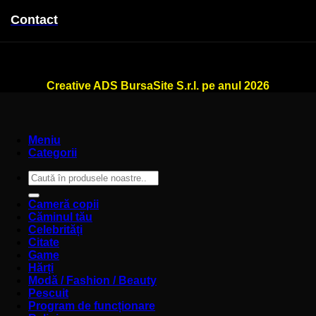
Contact
WallSign.ro este administrat de
Creative ADS BursaSite S.r.l. pe anul 2026
Meniu
Categorii
Caută
după:
Cameră copii
Căminul tău
Celebrități
Citate
Game
Hărți
Modă / Fashion / Beauty
Pescuit
Program de funcționare