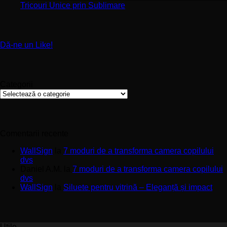
–
Stickere
sp
Niciun
Tricouri Unice prin Sublimare
Întreținere
Premium
uri
comentariu
și
la
pentru
Calitate
Tricouri
Pereți
Materiale
Unice
de
Dă-ne un Like!
prin
Impact
Sublimare
Categorii
Categorii
Comentarii recente
WallSign
la
7 moduri de a transforma camera copilului
dvs
Daniel A.M.
la
7 moduri de a transforma camera copilului
dvs
WallSign
la
Siluete pentru vitrină – Eleganță și impact
Utile