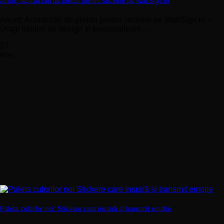
Anunț: Actualizări de prețuri pentru stickere pe WallSign.ro
Anunț: Actualizări de prețuri pentru stickere pe WallSign.ro –
Dragi iubitori de design și personalizare,...
27
nov.
Paleta culorilor noi: Stickere care inspiră și transmit emoție