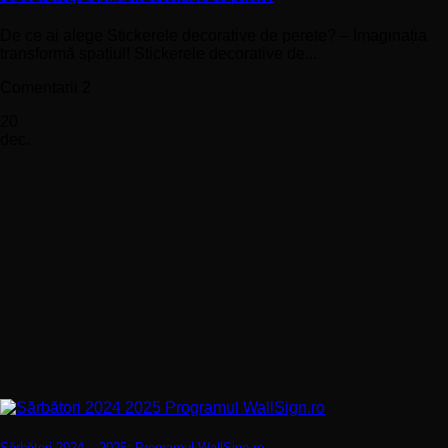
De ce ai alege Stickerele decorative de perete? – Imaginația
transformă spațiul! Stickerele decorative de...
Comentarii 2
20
dec.
Sărbători 2024 – 2025: Programul WallSign.ro