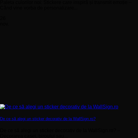
Paleta culorilor noi: Stickere care inspiră și transmit emoție –
Când vine vorba de personalizare...
26
nov.
De ce să alegi un sticker decorativ de la WallSign.ro?
De ce să alegi un sticker decorativ de la WallSign.ro? –
Decorarea casei, biroului sau...