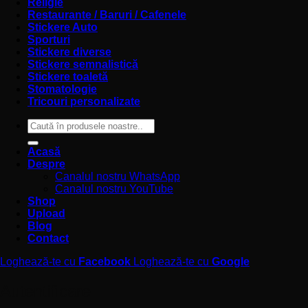
Religie
Restaurante / Baruri / Cafenele
Stickere Auto
Sporturi
Stickere diverse
Stickere semnalistică
Stickere toaletă
Stomatologie
Tricouri personalizate
Caută
după:
Acasă
Despre
Canalul nostru WhatsApp
Canalul nostru YouTube
Shop
Upload
Blog
Contact
Loghează-te cu
Facebook
Loghează-te cu
Google
Autentificare