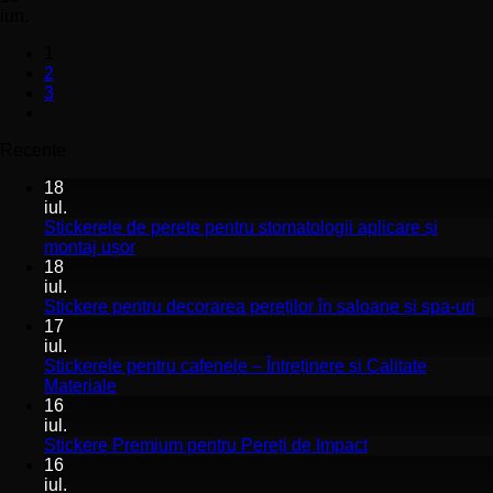
iun.
1
2
3
Recente
18
iul.
Stickerele de perete pentru stomatologii aplicare și
Niciun
montaj ușor
comentariu
18
la
iul.
Stickerele
Ni
Stickere pentru decorarea pereților în saloane și spa-uri
de
co
17
perete
la
iul.
pentru
St
Stickerele pentru cafenele – Întreținere și Calitate
stomatologii
pe
Niciun
Materiale
aplicare
de
comentariu
16
la
și
pe
iul.
Stickerele
montaj
în
Niciun
Stickere Premium pentru Pereți de Impact
pentru
ușor
sa
comentariu
16
cafenele
la
și
iul.