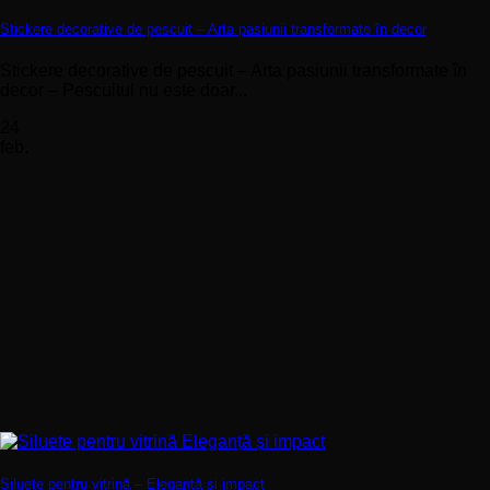
Stickere decorative de pescuit – Arta pasiunii transformate în decor
Stickere decorative de pescuit – Arta pasiunii transformate în
decor – Pescuitul nu este doar...
24
feb.
Siluete pentru vitrină – Eleganță și impact