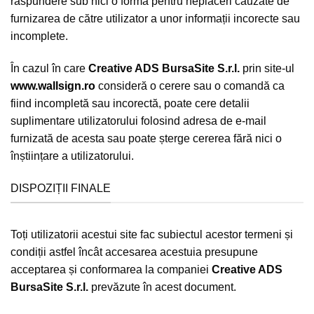
răspundere sub nici o formă pentru neplăceri cauzate de
furnizarea de către utilizator a unor informații incorecte sau
incomplete.
În cazul în care
Creative ADS BursaSite S.r.l.
prin site-ul
www.wallsign.ro
consideră o cerere sau o comandă ca
fiind incompletă sau incorectă, poate cere detalii
suplimentare utilizatorului folosind adresa de e-mail
furnizată de acesta sau poate șterge cererea fără nici o
înștiințare a utilizatorului.
DISPOZIȚII FINALE
Toți utilizatorii acestui site fac subiectul acestor termeni și
condiții astfel încât accesarea acestuia presupune
acceptarea și conformarea la companiei
Creative ADS
BursaSite S.r.l.
prevăzute în acest document.