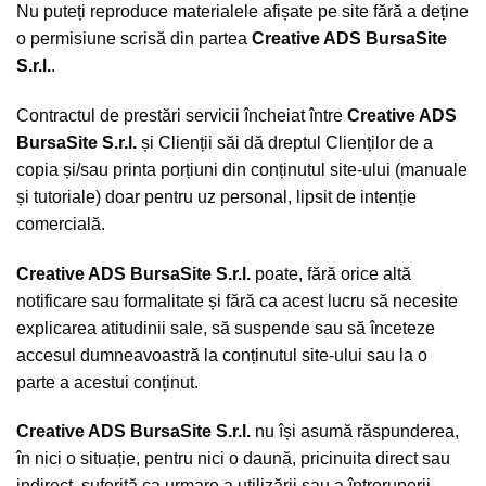
Nu puteți reproduce materialele afișate pe site fără a deține
o permisiune scrisă din partea
Creative ADS BursaSite
S.r.l.
.
Contractul de prestări servicii încheiat între
Creative ADS
BursaSite S.r.l.
și Clienții săi dă dreptul Clienților de a
copia și/sau printa porțiuni din conținutul site-ului (manuale
și tutoriale) doar pentru uz personal, lipsit de intenție
comercială.
Creative ADS BursaSite S.r.l.
poate, fără orice altă
notificare sau formalitate și fără ca acest lucru să necesite
explicarea atitudinii sale, să suspende sau să înceteze
accesul dumneavoastră la conținutul site-ului sau la o
parte a acestui conținut.
Creative ADS BursaSite S.r.l.
nu își asumă răspunderea,
în nici o situație, pentru nici o daună, pricinuita direct sau
indirect, suferită ca urmare a utilizării sau a întreruperii