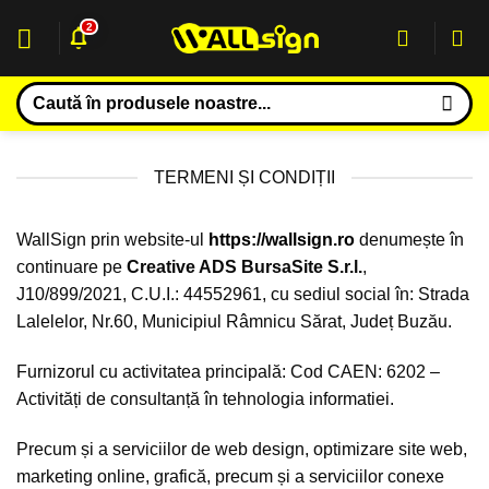
Sari
2
la
conținut
Caută
după:
TERMENI ȘI CONDIȚII
WallSign prin website-ul
https://wallsign.ro
denumește în
continuare pe
Creative ADS BursaSite S.r.l.
,
J10/899/2021, C.U.I.: 44552961, cu sediul social în: Strada
Lalelelor, Nr.60, Municipiul Râmnicu Sărat, Județ Buzău.
Furnizorul cu activitatea principală: Cod CAEN: 6202 –
Activități de consultanță în tehnologia informatiei.
Precum și a serviciilor de web design, optimizare site web,
marketing online, grafică, precum și a serviciilor conexe