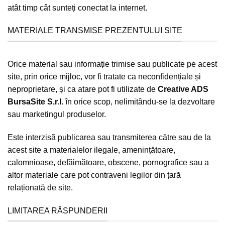
atât timp cât sunteți conectat la internet.
MATERIALE TRANSMISE PREZENTULUI SITE
Orice material sau informație trimise sau publicate pe acest
site, prin orice mijloc, vor fi tratate ca neconfidențiale și
neproprietare, și ca atare pot fi utilizate de
Creative ADS
BursaSite S.r.l.
în orice scop, nelimitându-se la dezvoltare
sau marketingul produselor.
Este interzisă publicarea sau transmiterea către sau de la
acest site a materialelor ilegale, amenințătoare,
calomnioase, defăimătoare, obscene, pornografice sau a
altor materiale care pot contraveni legilor din țară
relaționată de site.
LIMITAREA RĂSPUNDERII