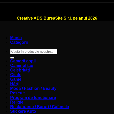
WallSign.ro este administrat de
Creative ADS BursaSite S.r.l. pe anul 2026
Meniu
Categorii
Caută
după:
Cameră copii
Căminul tău
Celebrități
Citate
Game
Hărți
Modă / Fashion / Beauty
Pescuit
Program de funcționare
Religie
Restaurante / Baruri / Cafenele
Stickere Auto