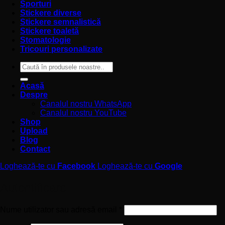
Sporturi
Stickere diverse
Stickere semnalistică
Stickere toaletă
Stomatologie
Tricouri personalizate
Caută
după:
Acasă
Despre
Canalul nostru WhatsApp
Canalul nostru YouTube
Shop
Upload
Blog
Contact
Loghează-te cu
Facebook
Loghează-te cu
Google
Autentificare
Obligatoriu
Nume utilizator sau adresă email
*