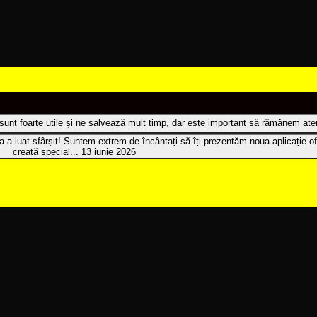
t sunt foarte utile și ne salvează mult timp, dar este important să rămânem atenț
 a luat sfârșit! Suntem extrem de încântați să îți prezentăm noua aplicație of
creată special...
13 iunie 2026