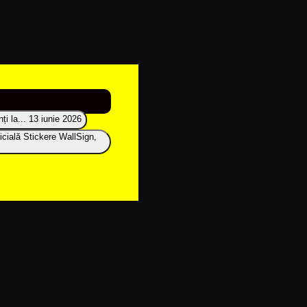
i la...
13 iunie 2026
icială Stickere WallSign,