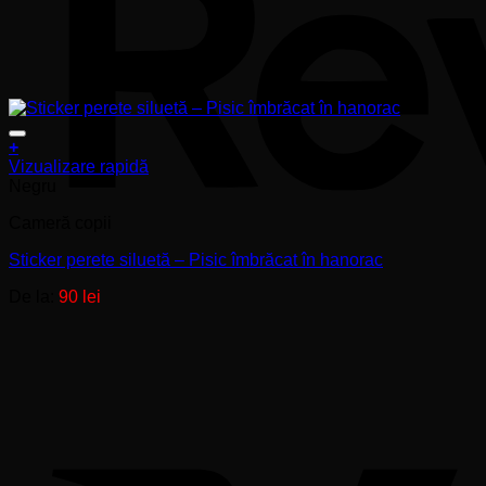
+
Acest
Vizualizare rapidă
produs
Negru
are
Cameră copii
mai
multe
Sticker perete siluetă – Pisic îmbrăcat în hanorac
variații.
Opțiunile
De la:
90
lei
pot
fi
alese
în
pagina
produsului.