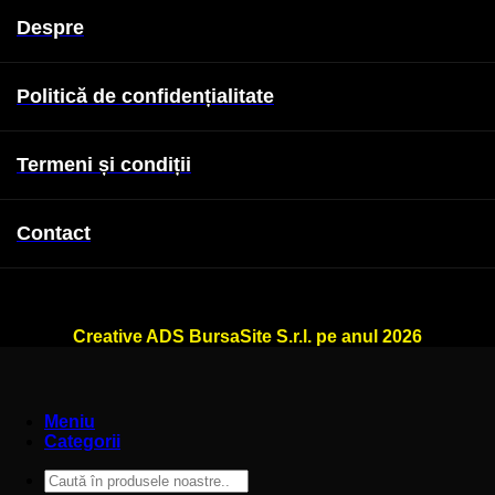
Despre
Politică de confidențialitate
Termeni și condiții
Contact
WallSign.ro este administrat de
Creative ADS BursaSite S.r.l. pe anul 2026
Meniu
Categorii
Caută