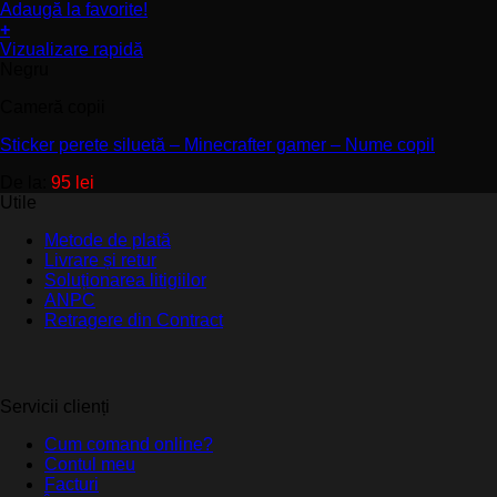
Adaugă la favorite!
+
Acest
Vizualizare rapidă
produs
Negru
are
Cameră copii
mai
multe
Sticker perete siluetă – Minecrafter gamer – Nume copil
variații.
Opțiunile
De la:
95
lei
pot
Utile
fi
alese
Metode de plată
în
Livrare și retur
pagina
Soluționarea litigiilor
produsului.
ANPC
Retragere din Contract
Servicii clienți
Cum comand online?
Contul meu
Facturi