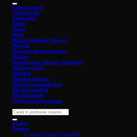
după:
Cameră copii
Căminul tău
Celebrități
Citate
Game
Hărți
Modă / Fashion / Beauty
Pescuit
Program de funcționare
Religie
Restaurante / Baruri / Cafenele
Stickere Auto
Sporturi
Stickere diverse
Stickere semnalistică
Stickere toaletă
Stomatologie
Tricouri personalizate
Caută
după:
Acasă
Despre
Canalul nostru WhatsApp