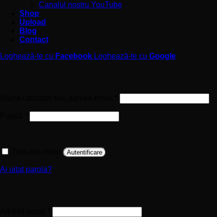
Canalul nostru YouTube
Shop
Upload
Blog
Contact
Loghează-te cu
Facebook
Loghează-te cu
Google
Autentificare
Obligatoriu
Nume utilizator sau adresă email
*
Obligatoriu
Parolă
*
Ține-mă minte
Autentificare
Ai uitat parola?
Înregistrare
Obligatoriu
Adresă email
*