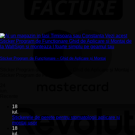
Sticker Program de Funcționare – Ghid de Aplicare și Montaj
Sticker Program de Funcționare – Ghid de Aplicare și Montaj –
Sticker Program de Funcționare...
24
iun.
Recente
18
iul.
Stickerele de perete pentru stomatologii aplicare și
Niciun
montaj ușor
comentariu
18
la
iul.