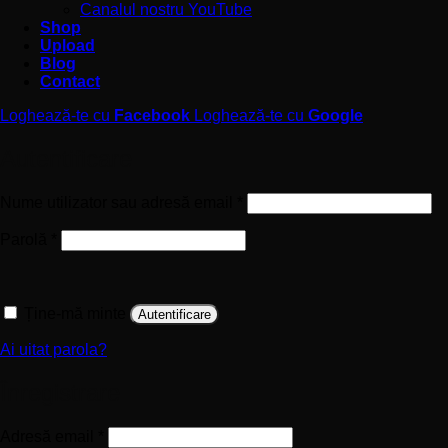
Canalul nostru YouTube
Shop
Upload
Blog
Contact
Loghează-te cu
Facebook
Loghează-te cu
Google
Autentificare
Obligatoriu
Nume utilizator sau adresă email
*
Obligatoriu
Parolă
*
Ține-mă minte
Autentificare
Ai uitat parola?
Înregistrare
Obligatoriu
Adresă email
*