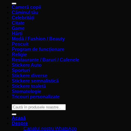
după:
Cameră copii
Căminul tău
Celebrități
Citate
Game
Hărți
Modă / Fashion / Beauty
Pescuit
Program de funcționare
Religie
Restaurante / Baruri / Cafenele
Stickere Auto
Sporturi
Stickere diverse
Stickere semnalistică
Stickere toaletă
Stomatologie
Tricouri personalizate
Caută
după:
Acasă
Despre
Canalul nostru WhatsApp