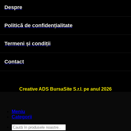
Despre
Politică de confidențialitate
Termeni și condiții
Contact
WallSign.ro este administrat de
Creative ADS BursaSite S.r.l. pe anul 2026
Meniu
Categorii
Caută