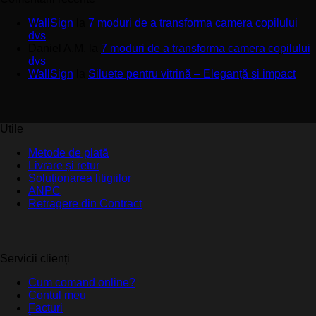
WallSign
la
7 moduri de a transforma camera copilului
dvs
Daniel A.M.
la
7 moduri de a transforma camera copilului
dvs
WallSign
la
Siluete pentru vitrină – Eleganță și impact
Utile
Metode de plată
Livrare și retur
Soluționarea litigiilor
ANPC
Retragere din Contract
Servicii clienți
Cum comand online?
Contul meu
Facturi