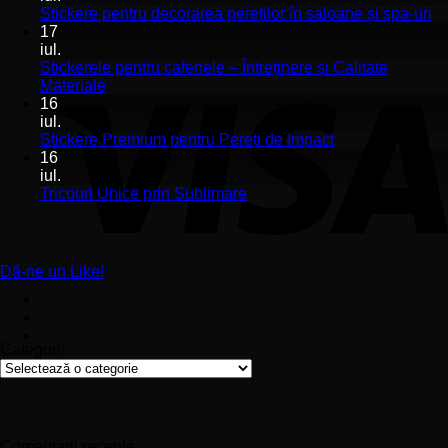
Stickerele
Ni
Stickere pentru decorarea pereților în saloane și spa-uri
de
co
17
perete
la
iul.
pentru
St
Stickerele pentru cafenele – Întreținere și Calitate
stomatologii
pe
Niciun
Materiale
aplicare
de
comentariu
16
la
și
pe
iul.
Stickerele
montaj
în
Niciun
Stickere Premium pentru Pereți de Impact
pentru
ușor
sa
comentariu
16
cafenele
la
și
iul.
–
Stickere
sp
Niciun
Tricouri Unice prin Sublimare
Întreținere
Premium
uri
comentariu
și
la
pentru
Calitate
Tricouri
Pereți
Materiale
Unice
de
Dă-ne un Like!
prin
Impact
Sublimare
Categorii
Categorii
Comentarii recente