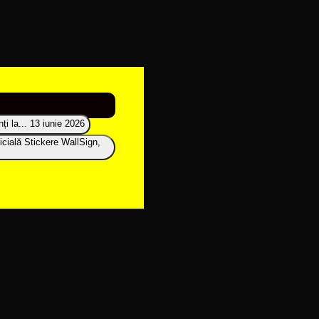
i la...
13 iunie 2026
icială Stickere WallSign,