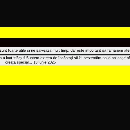
t sunt foarte utile și ne salvează mult timp, dar este important să rămânem atenț
 a luat sfârșit! Suntem extrem de încântați să îți prezentăm noua aplicație of
creată special...
13 iunie 2026