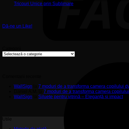
Stickere
ș
Niciun
Tricouri Unice prin Sublimare
Premium
s
comentariu
la
pentru
u
Tricouri
Pereți
Unice
de
Dă-ne un Like!
prin
Impact
Sublimare
Categorii
Categorii
Comentarii recente
WallSign
la
7 moduri de a transforma camera copilului d
Daniel A.M.
la
7 moduri de a transforma camera copilulu
WallSign
la
Siluete pentru vitrină – Eleganță și impact
Utile
Metode de plată