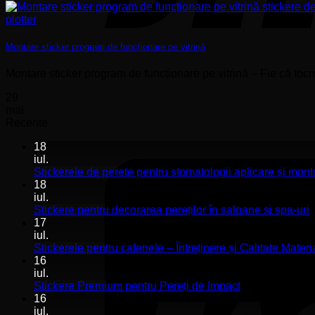
Montare sticker program de funcționare pe vitrină
Montare sticker program de funcționare pe vitrină – Fie că toc
29
mai
Recente
18
iul.
Stickerele de perete pentru stomatologii aplicare și mont
18
iul.
N
Stickere pentru decorarea pereților în saloane și spa-uri
c
17
l
iul.
S
Stickerele pentru cafenele – Întreținere și Calitate Materi
p
16
d
iul.
p
Niciun
Stickere Premium pentru Pereți de Impact
î
comentariu
16
la
s
iul.