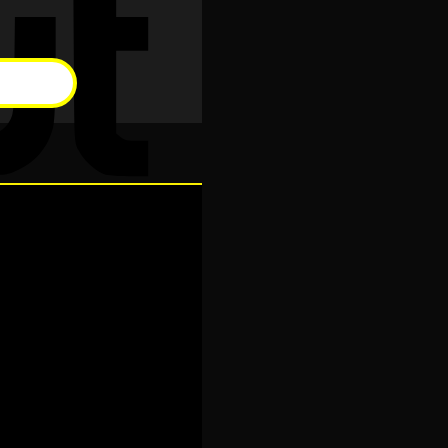
Cash
On
Delivery
Visa