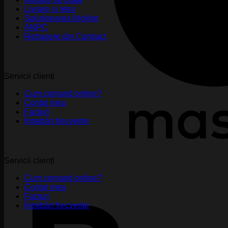
Livrare și retur
Soluționarea litigiilor
ANPC
Retragere din Contract
Servicii clienți
Cum comand online?
Contul meu
Facturi
Întrebări frecvente
Servicii clienți
Cum comand online?
Contul meu
Facturi
Întrebări frecvente