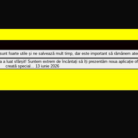
t sunt foarte utile și ne salvează mult timp, dar este important să rămânem atenț
 a luat sfârșit! Suntem extrem de încântați să îți prezentăm noua aplicație of
creată special...
13 iunie 2026