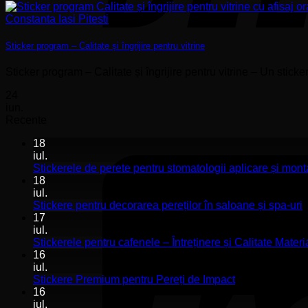
Sticker program – Calitate și îngrijire pentru vitrine
Sticker program – Calitate și îngrijire pentru vitrine – Un stick
24
iun.
Recente
18
iul.
Stickerele de perete pentru stomatologii aplicare și mont
18
iul.
N
Stickere pentru decorarea pereților în saloane și spa-uri
c
17
l
iul.
S
Stickerele pentru cafenele – Întreținere și Calitate Materi
p
16
d
iul.
p
Niciun
Stickere Premium pentru Pereți de Impact
î
comentariu
16
la
s
iul.