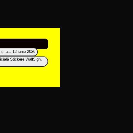
i la...
13 iunie 2026
icială Stickere WallSign,