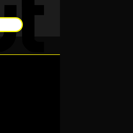
Cash
On
Delivery
Visa