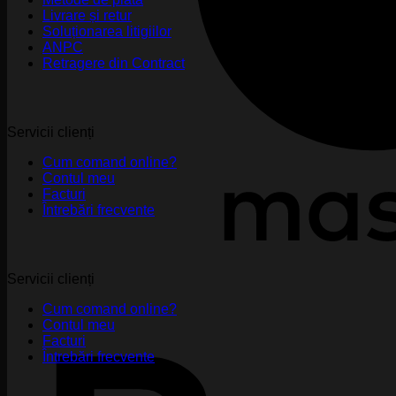
Livrare și retur
Soluționarea litigiilor
ANPC
Retragere din Contract
Servicii clienți
Cum comand online?
Contul meu
Facturi
Întrebări frecvente
Servicii clienți
Cum comand online?
Contul meu
Facturi
Întrebări frecvente