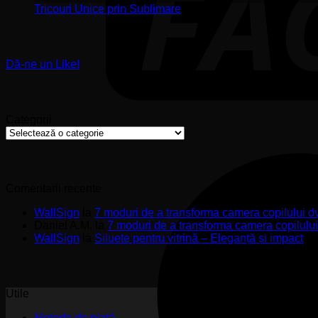
Stickere
ș
Niciun
Tricouri Unice prin Sublimare
Premium
s
comentariu
la
pentru
u
Tricouri
Pereți
Unice
de
Dă-ne un Like!
prin
Impact
Sublimare
Categorii
Categorii
Comentarii recente
WallSign
la
7 moduri de a transforma camera copilului d
Daniel A.M.
la
7 moduri de a transforma camera copilulu
WallSign
la
Siluete pentru vitrină – Eleganță și impact
Utile
Metode de plată