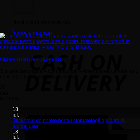
Nu ai niciun produs în coș.
Înapoi la magazin
Stickere decorative – Cameră copil
Stickere decorative – Cameră copil – Amenajarea camerei unui
copil este, fără îndoială, una dintre...
28
mai
Recente
18
iul.
Stickerele de perete pentru stomatologii aplicare și
Niciun
montaj ușor
comentariu
18
la
iul.