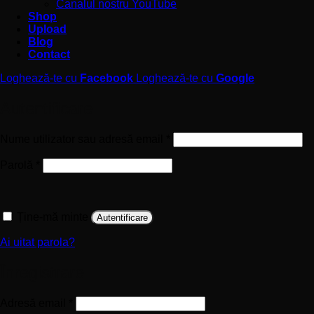
Canalul nostru YouTube
Shop
Upload
Blog
Contact
Loghează-te cu
Facebook
Loghează-te cu
Google
Autentificare
Obligatoriu
Nume utilizator sau adresă email
*
Obligatoriu
Parolă
*
Ține-mă minte
Autentificare
Ai uitat parola?
Înregistrare
Obligatoriu
Adresă email
*