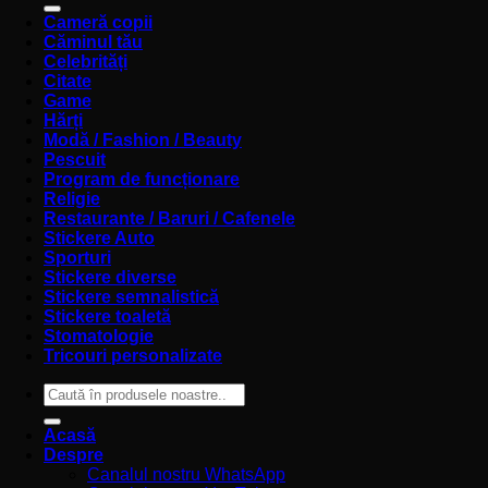
Cameră copii
Căminul tău
Celebrități
Citate
Game
Hărți
Modă / Fashion / Beauty
Pescuit
Program de funcționare
Religie
Restaurante / Baruri / Cafenele
Stickere Auto
Sporturi
Stickere diverse
Stickere semnalistică
Stickere toaletă
Stomatologie
Tricouri personalizate
Caută
după:
Acasă
Despre
Canalul nostru WhatsApp