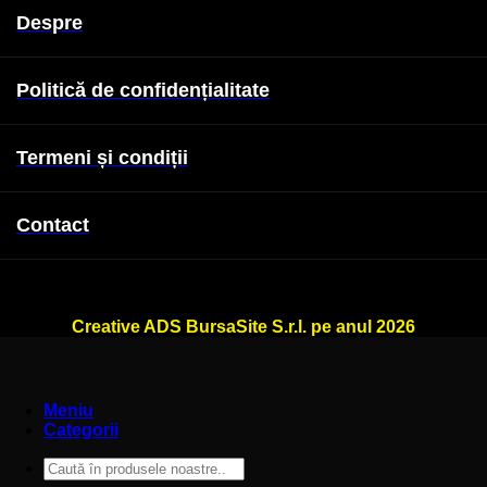
Despre
Politică de confidențialitate
Termeni și condiții
Contact
WallSign.ro este administrat de
Creative ADS BursaSite S.r.l. pe anul 2026
Meniu
Categorii
Caută
după: