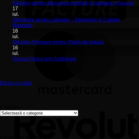
Stickerele
Ni
Stickere pentru decorarea pereților în saloane și spa-uri
de
co
17
perete
la
iul.
pentru
St
Stickerele pentru cafenele – Întreținere și Calitate
stomatologii
pe
Niciun
Materiale
aplicare
de
comentariu
16
la
și
pe
iul.
Stickerele
montaj
în
Niciun
Stickere Premium pentru Pereți de Impact
pentru
ușor
sa
comentariu
16
cafenele
la
și
iul.
–
Stickere
sp
Niciun
Tricouri Unice prin Sublimare
Întreținere
Premium
uri
comentariu
și
la
pentru
Calitate
Tricouri
Pereți
Materiale
Unice
de
Dă-ne un Like!
prin
Impact
Sublimare
Categorii
Categorii
Comentarii recente