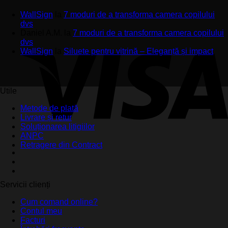
WallSign
la
7 moduri de a transforma camera copilului
dvs
Daniel A.M.
la
7 moduri de a transforma camera copilului
dvs
WallSign
la
Siluete pentru vitrină – Eleganță și impact
Utile
Metode de plată
Livrare și retur
Soluționarea litigiilor
ANPC
Retragere din Contract
Servicii clienți
Cum comand online?
Contul meu
Facturi