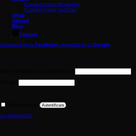
Canalul nostru WhatsApp
Canalul nostru YouTube
Shop
Upload
Blog
Contact
Loghează-te cu
Facebook
Loghează-te cu
Google
Autentificare
Obligatoriu
Nume utilizator sau adresă email
*
Obligatoriu
Parolă
*
Ține-mă minte
Autentificare
Ai uitat parola?
Înregistrare