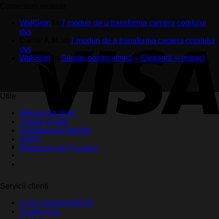
Comentarii recente
WallSign
la
7 moduri de a transforma camera copilului
dvs
Daniel A.M.
la
7 moduri de a transforma camera copilului
dvs
WallSign
la
Siluete pentru vitrină – Eleganță și impact
Utile
Metode de plată
Livrare și retur
Soluționarea litigiilor
ANPC
Retragere din Contract
Servicii clienți
Cum comand online?
Contul meu