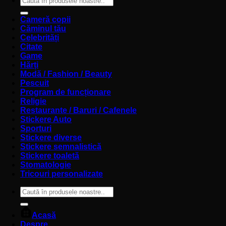
după:
Cameră copii
Căminul tău
Celebrități
Citate
Game
Hărți
Modă / Fashion / Beauty
Pescuit
Program de funcționare
Religie
Restaurante / Baruri / Cafenele
Stickere Auto
Sporturi
Stickere diverse
Stickere semnalistică
Stickere toaletă
Stomatologie
Tricouri personalizate
Caută
după:
Acasă
Despre