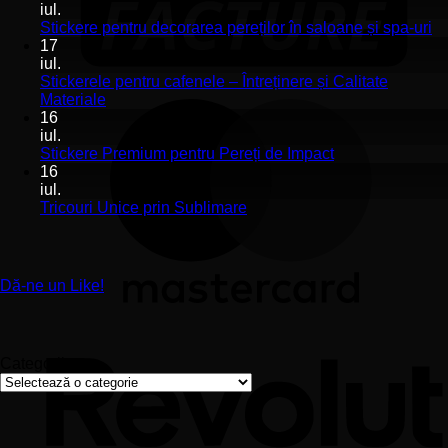
la
iul.
Stickerele
Ni
Stickere pentru decorarea pereților în saloane și spa-uri
de
co
17
perete
la
iul.
pentru
St
Stickerele pentru cafenele – Întreținere și Calitate
stomatologii
pe
Niciun
Materiale
aplicare
de
comentariu
16
la
și
pe
iul.
Stickerele
montaj
în
Niciun
Stickere Premium pentru Pereți de Impact
pentru
ușor
sa
comentariu
16
cafenele
la
și
iul.
–
Stickere
sp
Niciun
Tricouri Unice prin Sublimare
Întreținere
Premium
uri
comentariu
și
la
pentru
Calitate
Tricouri
Pereți
Materiale
Unice
de
Dă-ne un Like!
prin
Impact
Sublimare
Categorii
Categorii