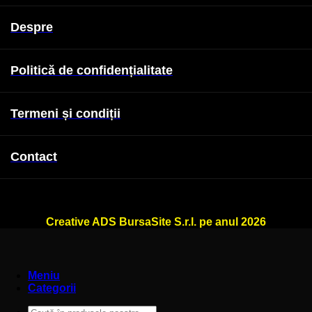
Despre
Politică de confidențialitate
Termeni și condiții
Contact
WallSign.ro este administrat de
Creative ADS BursaSite S.r.l. pe anul 2026
Meniu
Categorii
Caută