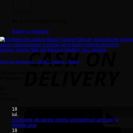
Nu ai niciun produs în coș.
Înapoi la magazin
Stickere decorative – Modă / Fashion / Beauty
Stickere decorative – Modă / Fashion / Beauty – Moda și
frumusețea nu se rezumă...
28
mai
Recente
18
iul.
Stickerele de perete pentru stomatologii aplicare și
Niciun
montaj ușor
comentariu
18