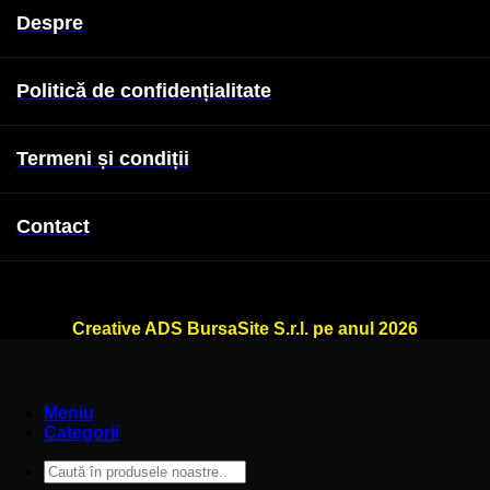
Despre
Politică de confidențialitate
Termeni și condiții
Contact
WallSign.ro este administrat de
Creative ADS BursaSite S.r.l. pe anul 2026
Meniu
Categorii
Caută
după: