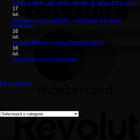
Stickerele
Ni
Stickere pentru decorarea pereților în saloane și spa-uri
de
co
17
perete
la
iul.
pentru
St
Stickerele pentru cafenele – Întreținere și Calitate
stomatologii
pe
Niciun
Materiale
aplicare
de
comentariu
16
la
și
pe
iul.
Stickerele
montaj
în
Niciun
Stickere Premium pentru Pereți de Impact
pentru
ușor
sa
comentariu
16
cafenele
la
și
iul.
–
Stickere
sp
Niciun
Tricouri Unice prin Sublimare
Întreținere
Premium
uri
comentariu
și
la
pentru
Calitate
Tricouri
Pereți
Materiale
Unice
de
Dă-ne un Like!
prin
Impact
Sublimare
Categorii
Categorii
Comentarii recente