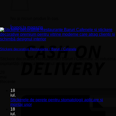
Nu ai niciun produs în coș.
Înapoi la magazin
Stickere decorative Restaurante / Baruri / Cafenele
Stickere decorative Restaurante / Baruri / Cafenele -În industria
ospitalității (Horeca), designul interior nu este...
28
mai
Recente
18
iul.
Stickerele de perete pentru stomatologii aplicare și
Niciun
montaj ușor
comentariu
18
la
iul.