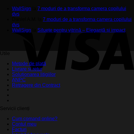
WallSign
la
7 moduri de a transforma camera copilului
dvs
Daniel A.M.
la
7 moduri de a transforma camera copilului
dvs
WallSign
la
Siluete pentru vitrină – Eleganță și impact
Utile
Metode de plată
Livrare și retur
Soluționarea litigiilor
ANPC
Retragere din Contract
Servicii clienți
Cum comand online?
Contul meu
Facturi