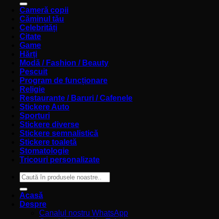
Cameră copii
Căminul tău
Celebrități
Citate
Game
Hărți
Modă / Fashion / Beauty
Pescuit
Program de funcționare
Religie
Restaurante / Baruri / Cafenele
Stickere Auto
Sporturi
Stickere diverse
Stickere semnalistică
Stickere toaletă
Stomatologie
Tricouri personalizate
Caută
după:
Acasă
Despre
Canalul nostru WhatsApp