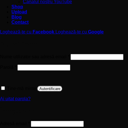
Canalul nostru YouTube
Shop
Upload
Blog
Contact
Loghează-te cu
Facebook
Loghează-te cu
Google
Autentificare
Obligatoriu
Nume utilizator sau adresă email
*
Obligatoriu
Parolă
*
Ține-mă minte
Autentificare
Ai uitat parola?
Înregistrare
Obligatoriu
Adresă email
*