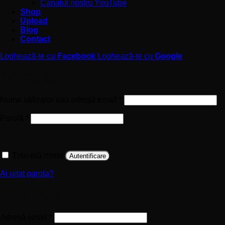
Canalul nostru YouTube
Shop
Upload
Blog
Contact
Loghează-te cu
Facebook
Loghează-te cu
Google
Autentificare
Obligatoriu
Nume utilizator sau adresă email
*
Obligatoriu
Parolă
*
Ține-mă minte
Autentificare
Ai uitat parola?
Înregistrare
Obligatoriu
Adresă email
*