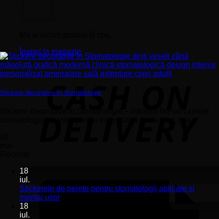
Nu ai niciun produs în coș.
Înapoi la magazin
Stickere decorative în Stomatologie
Stickere decorative în Stomatologie – Intrarea într-un cabinet
stomatologic nu este, pentru majoritatea oamenilor, cea...
28
mai
Recente
18
iul.
Stickerele de perete pentru stomatologii aplicare și
Niciun
montaj ușor
comentariu
18
la
iul.