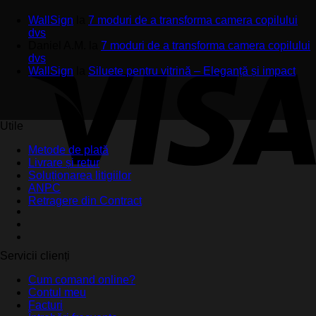
WallSign
la
7 moduri de a transforma camera copilului
dvs
Daniel A.M.
la
7 moduri de a transforma camera copilului
dvs
WallSign
la
Siluete pentru vitrină – Eleganță și impact
Utile
Metode de plată
Livrare și retur
Soluționarea litigiilor
ANPC
Retragere din Contract
Servicii clienți
Cum comand online?
Contul meu
Facturi