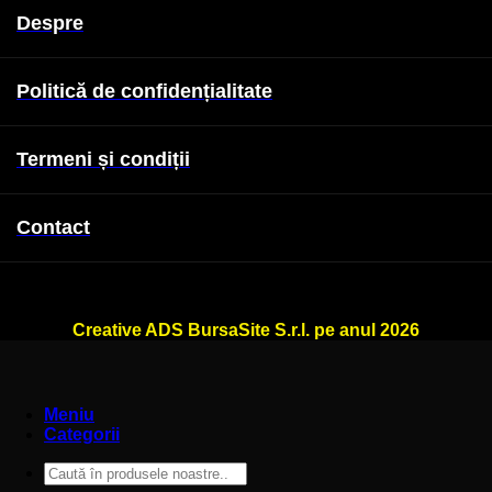
Despre
Politică de confidențialitate
Termeni și condiții
Contact
WallSign.ro este administrat de
Creative ADS BursaSite S.r.l. pe anul 2026
Meniu
Categorii
Caută
după: