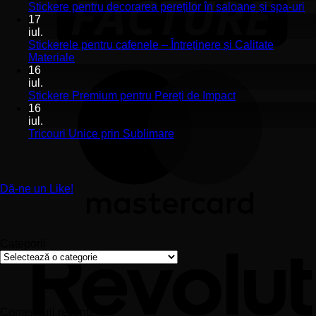
Stickerele
Ni
Stickere pentru decorarea pereților în saloane și spa-uri
de
co
17
perete
la
iul.
pentru
St
Stickerele pentru cafenele – Întreținere și Calitate
stomatologii
pe
Niciun
Materiale
aplicare
de
comentariu
16
la
și
pe
iul.
Stickerele
montaj
în
Niciun
Stickere Premium pentru Pereți de Impact
pentru
ușor
sa
comentariu
16
cafenele
la
și
iul.
–
Stickere
sp
Niciun
Tricouri Unice prin Sublimare
Întreținere
Premium
uri
comentariu
și
la
pentru
Calitate
Tricouri
Pereți
Materiale
Unice
de
Dă-ne un Like!
prin
Impact
Sublimare
Categorii
Categorii
Comentarii recente