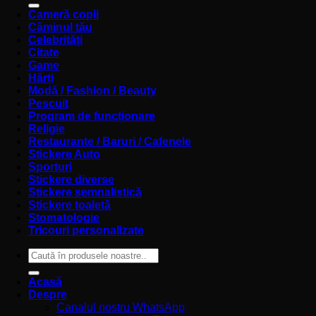
Cameră copii
Căminul tău
Celebrități
Citate
Game
Hărți
Modă / Fashion / Beauty
Pescuit
Program de funcționare
Religie
Restaurante / Baruri / Cafenele
Stickere Auto
Sporturi
Stickere diverse
Stickere semnalistică
Stickere toaletă
Stomatologie
Tricouri personalizate
Caută
după:
Acasă
Despre
Canalul nostru WhatsApp