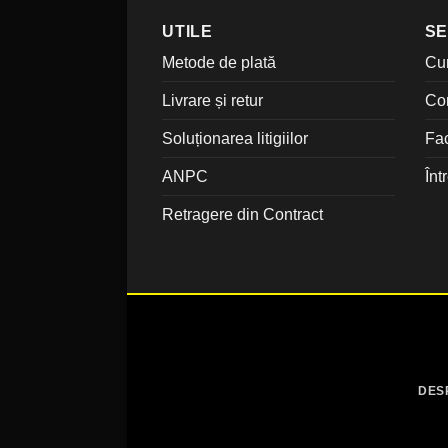
UTILE
SE
Metode de plată
Cu
Livrare și retur
Co
Soluționarea litigiilor
Fac
ANPC
Înt
Retragere din Contract
DES