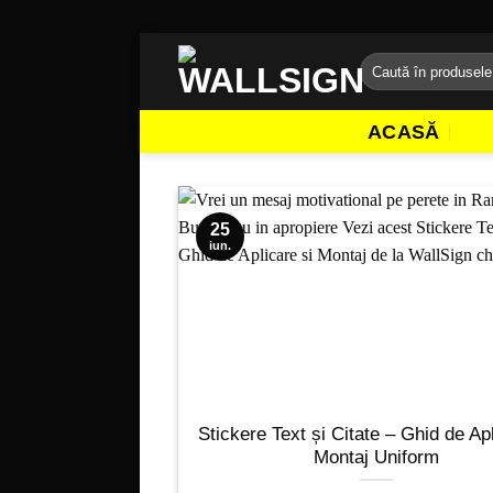
Sari
Caută
la
după:
conținut
ACASĂ
25
iun.
Stickere Text și Citate – Ghid de Apl
Montaj Uniform