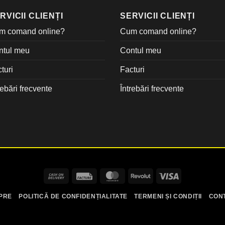
RVICII CLIENȚI
SERVICII CLIENȚI
m comand online?
Cum comand online?
ntul meu
Contul meu
turi
Facturi
rebări frecvente
Întrebări frecvente
Cash
Facture
MasterCard
Revolut
Visa
On
PRE
POLITICĂ DE CONFIDENȚIALITATE
TERMENI ȘI CONDIȚII
CON
Delivery