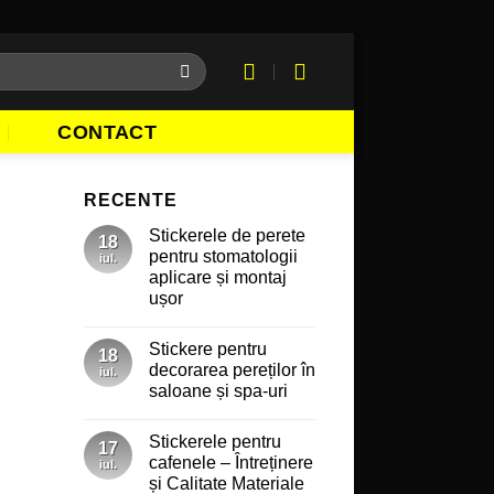
CONTACT
RECENTE
Stickerele de perete
18
pentru stomatologii
iul.
aplicare și montaj
ușor
Niciun
comentariu
Stickere pentru
la
18
Stickerele
decorarea pereților în
iul.
de
saloane și spa-uri
perete
pentru
Niciun
stomatologii
comentariu
aplicare
Stickerele pentru
la
17
și
Stickere
cafenele – Întreținere
montaj
iul.
pentru
ușor
și Calitate Materiale
decorarea