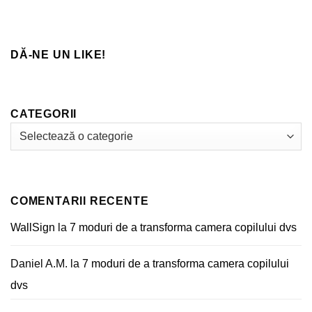
de
la
Impact
Tricouri
Unice
prin
Sublimare
DĂ-NE UN LIKE!
CATEGORII
Categorii
COMENTARII RECENTE
WallSign
la
7 moduri de a transforma camera copilului dvs
Daniel A.M.
la
7 moduri de a transforma camera copilului
dvs