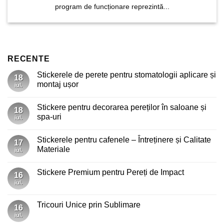
program de funcționare reprezintă...
RECENTE
Stickerele de perete pentru stomatologii aplicare și
18
montaj ușor
iul.
Niciun
comentariu
Stickere pentru decorarea pereților în saloane și
la
18
Stickerele
spa-uri
iul.
de
perete
Niciun
pentru
comentariu
Stickerele pentru cafenele – Întreținere și Calitate
stomatologii
la
17
aplicare
Stickere
Materiale
iul.
și
pentru
montaj
decorarea
Niciun
ușor
pereților
comentariu
Stickere Premium pentru Pereți de Impact
în
la
16
saloane
Stickerele
iul.
Niciun
și
pentru
comentariu
spa-
cafenele
la
uri
–
Stickere
Tricouri Unice prin Sublimare
Întreținere
16
Premium
și
pentru
iul.
Niciun
Calitate
Pereți
comentariu
Materiale