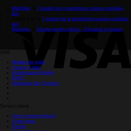
WallSign
la
7 moduri de a transforma camera copilului
dvs
Daniel A.M.
la
7 moduri de a transforma camera copilului
dvs
WallSign
la
Siluete pentru vitrină – Eleganță și impact
Utile
Metode de plată
Livrare și retur
Soluționarea litigiilor
ANPC
Retragere din Contract
Servicii clienți
Cum comand online?
Contul meu
Facturi