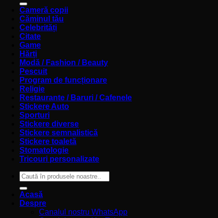
Cameră copii
Căminul tău
Celebrități
Citate
Game
Hărți
Modă / Fashion / Beauty
Pescuit
Program de funcționare
Religie
Restaurante / Baruri / Cafenele
Stickere Auto
Sporturi
Stickere diverse
Stickere semnalistică
Stickere toaletă
Stomatologie
Tricouri personalizate
Caută
după:
Acasă
Despre
Canalul nostru WhatsApp