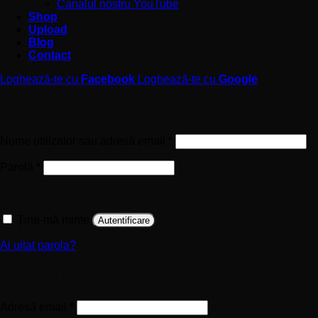
Canalul nostru YouTube
Shop
Upload
Blog
Contact
Loghează-te cu
Facebook
Loghează-te cu
Google
Autentificare
Obligatoriu
Nume utilizator sau adresă email
*
Obligatoriu
Parolă
*
Ține-mă minte
Autentificare
Ai uitat parola?
Înregistrare
Obligatoriu
Adresă email
*