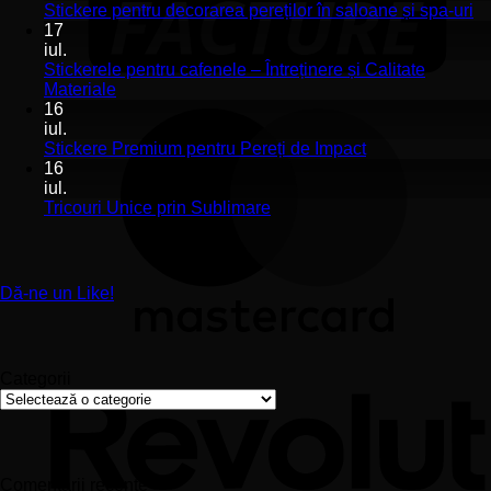
Stickerele
Ni
Stickere pentru decorarea pereților în saloane și spa-uri
de
co
17
perete
la
iul.
pentru
St
Stickerele pentru cafenele – Întreținere și Calitate
stomatologii
pe
Niciun
Materiale
aplicare
de
comentariu
16
la
și
pe
iul.
Stickerele
montaj
în
Niciun
Stickere Premium pentru Pereți de Impact
pentru
ușor
sa
comentariu
16
cafenele
la
și
iul.
–
Stickere
sp
Niciun
Tricouri Unice prin Sublimare
Întreținere
Premium
uri
comentariu
și
la
pentru
Calitate
Tricouri
Pereți
Materiale
Unice
de
Dă-ne un Like!
prin
Impact
Sublimare
Categorii
Categorii
Comentarii recente