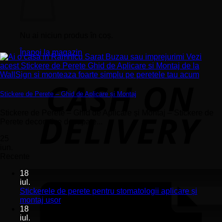
Nu ai niciun produs în coș.
Înapoi la magazin
Stickere de Perete – Ghid de Aplicare și Montaj
Stickere de Perete – Ghid de Aplicare și Montaj – Stickere de
Perete decorative decupate...
25
iun.
Recente
18
iul.
Stickerele de perete pentru stomatologii aplicare și
Niciun
montaj ușor
comentariu
18
la
iul.