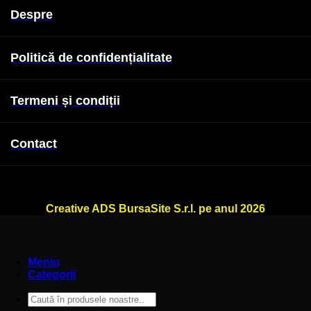
Despre
Politică de confidențialitate
Termeni și condiții
Contact
WallSign.ro este administrat de
Creative ADS BursaSite S.r.l. pe anul 2026
Meniu
Categorii
Caută
după: