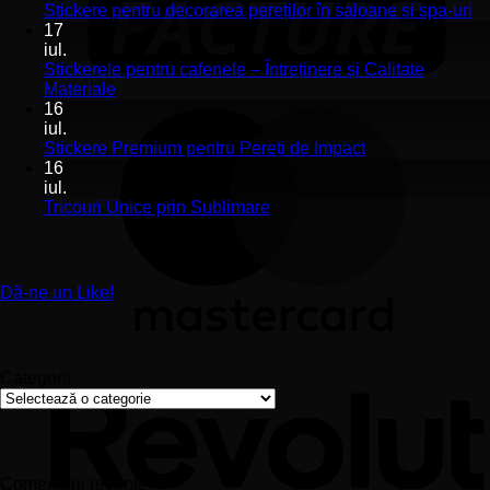
Stickerele
Ni
Stickere pentru decorarea pereților în saloane și spa-uri
de
co
17
perete
la
iul.
pentru
St
Stickerele pentru cafenele – Întreținere și Calitate
stomatologii
pe
Niciun
Materiale
aplicare
de
comentariu
16
la
și
pe
iul.
Stickerele
montaj
în
Niciun
Stickere Premium pentru Pereți de Impact
pentru
ușor
sa
comentariu
16
cafenele
la
și
iul.
–
Stickere
sp
Niciun
Tricouri Unice prin Sublimare
Întreținere
Premium
uri
comentariu
și
la
pentru
Calitate
Tricouri
Pereți
Materiale
Unice
de
Dă-ne un Like!
prin
Impact
Sublimare
Categorii
Categorii
Comentarii recente