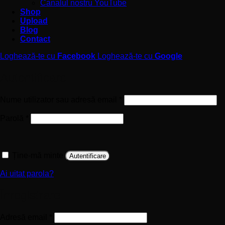
Canalul nostru YouTube
Shop
Upload
Blog
Contact
Loghează-te cu
Facebook
Loghează-te cu
Google
Autentificare
Obligatoriu
Nume utilizator sau adresă email
*
Obligatoriu
Parolă
*
Ține-mă minte
Autentificare
Ai uitat parola?
Înregistrare
Obligatoriu
Adresă email
*