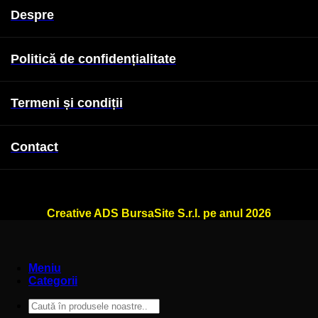
Despre
Politică de confidențialitate
Termeni și condiții
Contact
WallSign.ro este administrat de
Creative ADS BursaSite S.r.l. pe anul 2026
Meniu
Categorii
Caută
după: