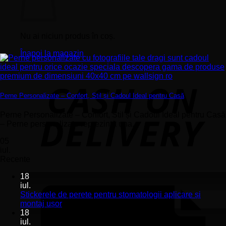
Nu ai niciun produs în coș.
Înapoi la magazin
Perne Personalizate – Confort, Stil și Cadoul Ideal pentru Casă
Perne Personalizate – Confort, Stil și Cadoul Ideal pentru Casă
– Perne personalizate reprezintă una...
05
iul.
Recente
18
iul.
Stickerele de perete pentru stomatologii aplicare și
Niciun
montaj ușor
comentariu
18
la
iul.