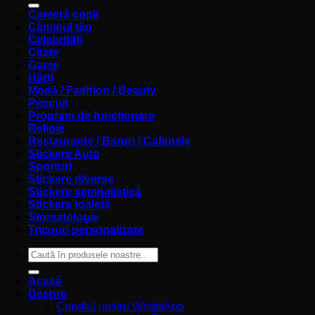
Cameră copii
Căminul tău
Celebrități
Citate
Game
Hărți
Modă / Fashion / Beauty
Pescuit
Program de funcționare
Religie
Restaurante / Baruri / Cafenele
Stickere Auto
Sporturi
Stickere diverse
Stickere semnalistică
Stickere toaletă
Stomatologie
Tricouri personalizate
Caută
după:
Acasă
Despre
Canalul nostru WhatsApp