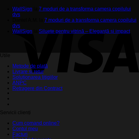
WallSign
la
7 moduri de a transforma camera copilului
dvs
Daniel A.M.
la
7 moduri de a transforma camera copilului
dvs
WallSign
la
Siluete pentru vitrină – Eleganță și impact
Utile
Metode de plată
Livrare și retur
Soluționarea litigiilor
ANPC
Retragere din Contract
Servicii clienți
Cum comand online?
Contul meu
Facturi