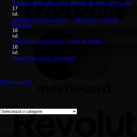
Stickerele
Ni
Stickere pentru decorarea pereților în saloane și spa-uri
de
co
17
perete
la
iul.
pentru
St
Stickerele pentru cafenele – Întreținere și Calitate
stomatologii
pe
Niciun
Materiale
aplicare
de
comentariu
16
la
și
pe
iul.
Stickerele
montaj
în
Niciun
Stickere Premium pentru Pereți de Impact
pentru
ușor
sa
comentariu
16
cafenele
la
și
iul.
–
Stickere
sp
Niciun
Tricouri Unice prin Sublimare
Întreținere
Premium
uri
comentariu
și
la
pentru
Calitate
Tricouri
Pereți
Materiale
Unice
de
Dă-ne un Like!
prin
Impact
Sublimare
Categorii
Categorii
Comentarii recente