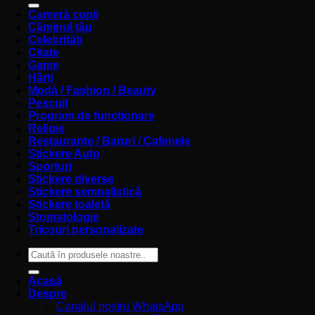
Cameră copii
Căminul tău
Celebrități
Citate
Game
Hărți
Modă / Fashion / Beauty
Pescuit
Program de funcționare
Religie
Restaurante / Baruri / Cafenele
Stickere Auto
Sporturi
Stickere diverse
Stickere semnalistică
Stickere toaletă
Stomatologie
Tricouri personalizate
Caută
după:
Acasă
Despre
Canalul nostru WhatsApp