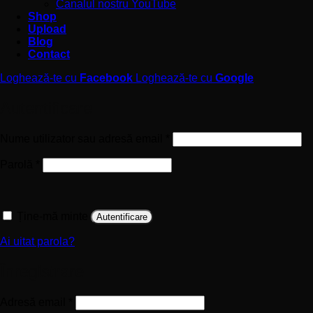
Canalul nostru YouTube
Shop
Upload
Blog
Contact
Loghează-te cu
Facebook
Loghează-te cu
Google
Autentificare
Obligatoriu
Nume utilizator sau adresă email
*
Obligatoriu
Parolă
*
Ține-mă minte
Autentificare
Ai uitat parola?
Înregistrare
Obligatoriu
Adresă email
*