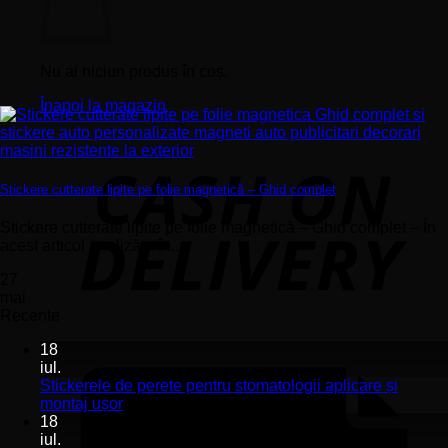
Nu ai niciun produs în coș.
Înapoi la magazin
Stickere cutterate lipite pe folie magnetică – Ghid complet
Stickere cutterate lipite pe folie magnetică – Ghid complet – În
acest articol analizăm în...
27
mai
Recente
18
iul.
Stickerele de perete pentru stomatologii aplicare și
Niciun
montaj ușor
comentariu
18
la
iul.