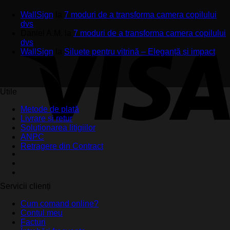
WallSign
la
7 moduri de a transforma camera copilului
dvs
Daniel A.M.
la
7 moduri de a transforma camera copilului
dvs
WallSign
la
Siluete pentru vitrină – Eleganță și impact
Utile
Metode de plată
Livrare și retur
Soluționarea litigiilor
ANPC
Retragere din Contract
Servicii clienți
Cum comand online?
Contul meu
Facturi