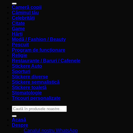
după:
Cameră copii
Căminul tău
Celebrități
Citate
Game
Hărți
Modă / Fashion / Beauty
Pescuit
Program de funcționare
Religie
Restaurante / Baruri / Cafenele
Stickere Auto
Sporturi
Stickere diverse
Stickere semnalistică
Stickere toaletă
Stomatologie
Tricouri personalizate
Caută
după:
Acasă
Despre
Canalul nostru WhatsApp