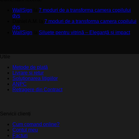
WallSign
la
7 moduri de a transforma camera copilului
dvs
Daniel A.M.
la
7 moduri de a transforma camera copilului
dvs
WallSign
la
Siluete pentru vitrină – Eleganță și impact
Utile
Metode de plată
Livrare și retur
Soluționarea litigiilor
ANPC
Retragere din Contract
Servicii clienți
Cum comand online?
Contul meu
Facturi