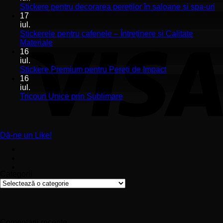
Stickerele
Ni
Stickere pentru decorarea pereților în saloane și spa-uri
de
co
17
perete
la
iul.
pentru
St
Stickerele pentru cafenele – Întreținere și Calitate
stomatologii
pe
Niciun
Materiale
aplicare
de
comentariu
16
la
și
pe
iul.
Stickerele
montaj
în
Niciun
Stickere Premium pentru Pereți de Impact
pentru
ușor
sa
comentariu
16
cafenele
la
și
iul.
–
Stickere
sp
Niciun
Tricouri Unice prin Sublimare
Întreținere
Premium
uri
comentariu
și
la
pentru
Calitate
Tricouri
Pereți
Materiale
Unice
de
Dă-ne un Like!
prin
Impact
Sublimare
Categorii
Categorii
Comentarii recente