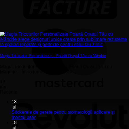
Magia Tricourilor Personalizate – Poartă Orașul Tău cu Mândrie
Magia Tricourilor Personalizate – Poartă Orașul Tău cu
Mândrie – Într-o lume care se mișcă...
19
iun.
Recente
18
iul.
Stickerele de perete pentru stomatologii aplicare și
Niciun
montaj ușor
comentariu
18
la
iul.