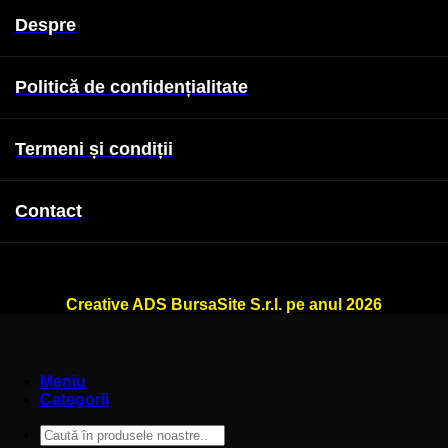
Despre
Politică de confidențialitate
Termeni și condiții
Contact
WallSign.ro este administrat de
Creative ADS BursaSite S.r.l. pe anul 2026
Meniu
Categorii
Caută