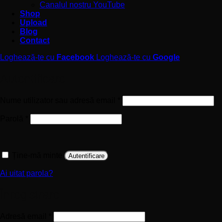
Canalul nostru YouTube
Shop
Upload
Blog
Contact
Loghează-te cu
Facebook
Loghează-te cu
Google
Autentificare
Obligatoriu
Nume utilizator sau adresă email
*
Obligatoriu
Parolă
*
Ține-mă minte
Autentificare
Ai uitat parola?
Înregistrare
Obligatoriu
Adresă email
*