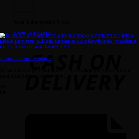
Nu ai niciun produs în coș.
Înapoi la magazin
Tricouri Unice prin Sublimare
Tricouri Unice prin Sublimare – În era digitală, moda nu mai
este doar despre conformism...
16
iul.