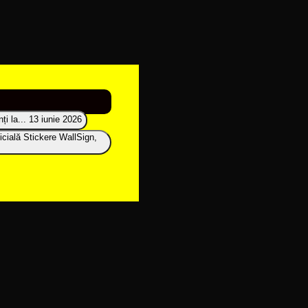
i la...
13 iunie 2026
icială Stickere WallSign,