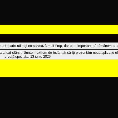
t sunt foarte utile și ne salvează mult timp, dar este important să rămânem atenț
 a luat sfârșit! Suntem extrem de încântați să îți prezentăm noua aplicație of
creată special...
13 iunie 2026