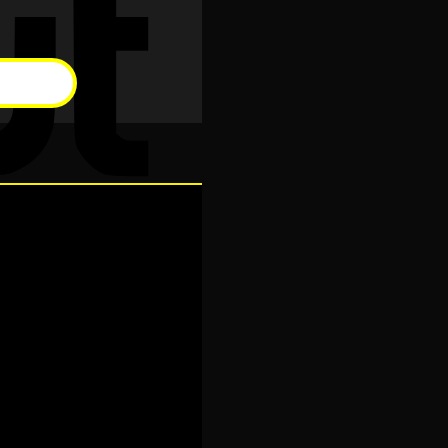
Cash
On
Delivery
Visa