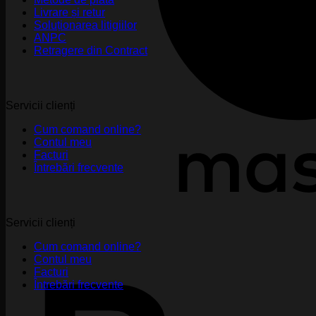
Livrare și retur
Soluționarea litigiilor
ANPC
Retragere din Contract
Servicii clienți
Cum comand online?
Contul meu
Facturi
Întrebări frecvente
Servicii clienți
Cum comand online?
Contul meu
Facturi
Întrebări frecvente