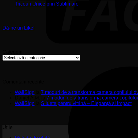
Stickere
ș
Niciun
Tricouri Unice prin Sublimare
Premium
s
comentariu
la
pentru
u
Tricouri
Pereți
Unice
de
Dă-ne un Like!
prin
Impact
Sublimare
Categorii
Categorii
Comentarii recente
WallSign
la
7 moduri de a transforma camera copilului d
Daniel A.M.
la
7 moduri de a transforma camera copilulu
WallSign
la
Siluete pentru vitrină – Eleganță și impact
Utile
Metode de plată