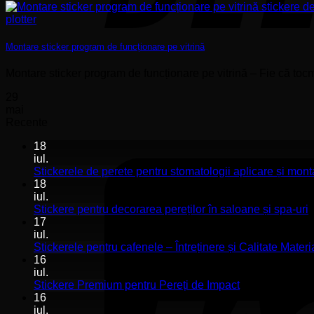
Montare sticker program de funcționare pe vitrină
Montare sticker program de funcționare pe vitrină – Fie că toc
29
mai
Recente
18
iul.
Stickerele de perete pentru stomatologii aplicare și mont
18
iul.
N
Stickere pentru decorarea pereților în saloane și spa-uri
c
17
l
iul.
S
Stickerele pentru cafenele – Întreținere și Calitate Materi
p
16
d
iul.
p
Niciun
Stickere Premium pentru Pereți de Impact
î
comentariu
16
la
s
iul.