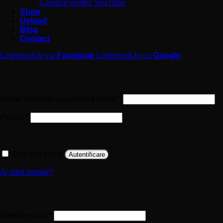
Canalul nostru YouTube
Shop
Upload
Blog
Contact
Loghează-te cu
Facebook
Loghează-te cu
Google
Autentificare
Obligatoriu
Nume utilizator sau adresă email
*
Obligatoriu
Parolă
*
Ține-mă minte
Autentificare
Ai uitat parola?
Înregistrare
Obligatoriu
Adresă email
*