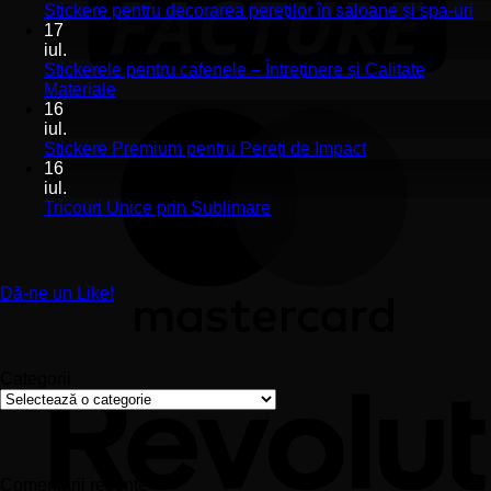
Stickerele
Ni
Stickere pentru decorarea pereților în saloane și spa-uri
de
co
17
perete
la
iul.
pentru
St
Stickerele pentru cafenele – Întreținere și Calitate
stomatologii
pe
Niciun
Materiale
aplicare
de
comentariu
16
la
și
pe
iul.
Stickerele
montaj
în
Niciun
Stickere Premium pentru Pereți de Impact
pentru
ușor
sa
comentariu
16
cafenele
la
și
iul.
–
Stickere
sp
Niciun
Tricouri Unice prin Sublimare
Întreținere
Premium
uri
comentariu
și
la
pentru
Calitate
Tricouri
Pereți
Materiale
Unice
de
Dă-ne un Like!
prin
Impact
Sublimare
Categorii
Categorii
Comentarii recente