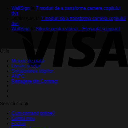
WallSign
la
7 moduri de a transforma camera copilului
dvs
Daniel A.M.
la
7 moduri de a transforma camera copilului
dvs
WallSign
la
Siluete pentru vitrină – Eleganță și impact
Utile
Metode de plată
Livrare și retur
Soluționarea litigiilor
ANPC
Retragere din Contract
Servicii clienți
Cum comand online?
Contul meu
Facturi