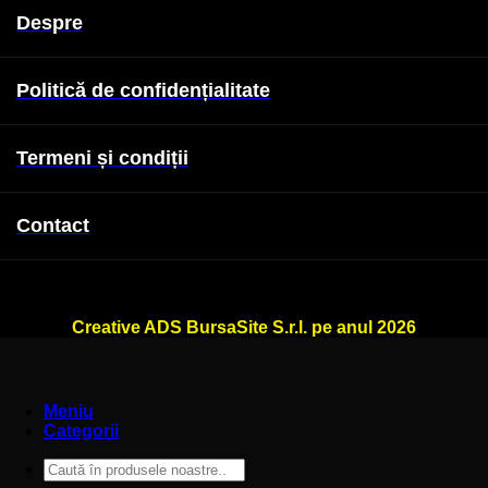
Despre
Politică de confidențialitate
Termeni și condiții
Contact
WallSign.ro este administrat de
Creative ADS BursaSite S.r.l. pe anul 2026
Meniu
Categorii
Caută
după: