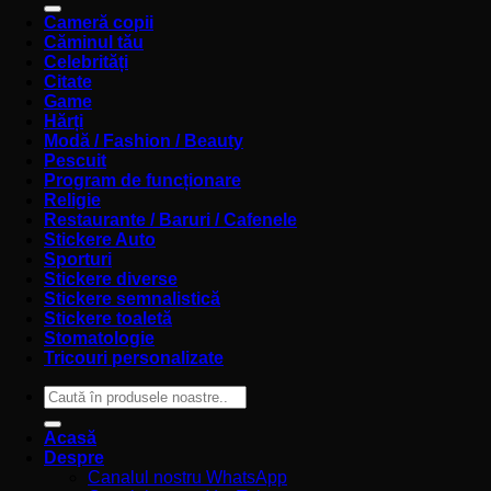
Cameră copii
Căminul tău
Celebrități
Citate
Game
Hărți
Modă / Fashion / Beauty
Pescuit
Program de funcționare
Religie
Restaurante / Baruri / Cafenele
Stickere Auto
Sporturi
Stickere diverse
Stickere semnalistică
Stickere toaletă
Stomatologie
Tricouri personalizate
Caută
după:
Acasă
Despre
Canalul nostru WhatsApp