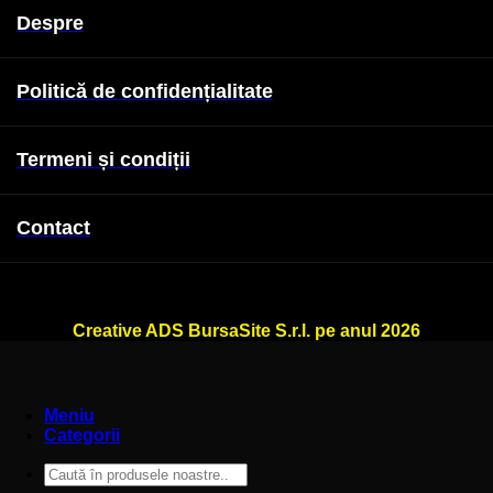
Despre
Politică de confidențialitate
Termeni și condiții
Contact
WallSign.ro este administrat de
Creative ADS BursaSite S.r.l. pe anul 2026
Meniu
Categorii
Caută
după: