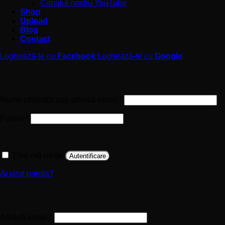
Canalul nostru YouTube
Shop
Upload
Blog
Contact
Loghează-te cu
Facebook
Loghează-te cu
Google
Autentificare
Obligatoriu
Nume utilizator sau adresă email
*
Obligatoriu
Parolă
*
Ține-mă minte
Autentificare
Ai uitat parola?
Înregistrare
Obligatoriu
Adresă email
*