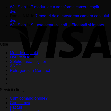
WallSign
la
7 moduri de a transforma camera copilului
dvs
Daniel A.M.
la
7 moduri de a transforma camera copilului
dvs
WallSign
la
Siluete pentru vitrină – Eleganță și impact
Utile
Metode de plată
Livrare și retur
Soluționarea litigiilor
ANPC
Retragere din Contract
Servicii clienți
Cum comand online?
Contul meu
Facturi