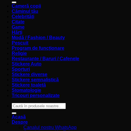
Cameră copii
Căminul tău
Celebrități
Citate
Game
Hărți
Modă / Fashion / Beauty
Pescuit
Program de funcționare
Religie
Restaurante / Baruri / Cafenele
Stickere Auto
Sporturi
Stickere diverse
Stickere semnalistică
Stickere toaletă
Stomatologie
Tricouri personalizate
Caută
după:
Acasă
Despre
Canalul nostru WhatsApp