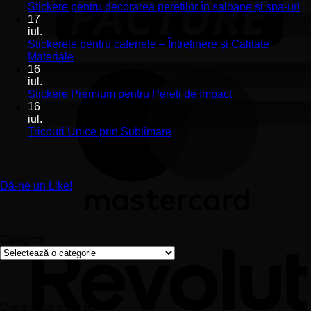
Stickerele
Ni
Stickere pentru decorarea pereților în saloane și spa-uri
de
co
17
perete
la
iul.
pentru
St
Stickerele pentru cafenele – Întreținere și Calitate
stomatologii
pe
Niciun
Materiale
aplicare
de
comentariu
16
la
și
pe
iul.
Stickerele
montaj
în
Niciun
Stickere Premium pentru Pereți de Impact
pentru
ușor
sa
comentariu
16
cafenele
la
și
iul.
–
Stickere
sp
Niciun
Tricouri Unice prin Sublimare
Întreținere
Premium
uri
comentariu
și
la
pentru
Calitate
Tricouri
Pereți
Materiale
Unice
de
Dă-ne un Like!
prin
Impact
Sublimare
Categorii
Categorii
Comentarii recente