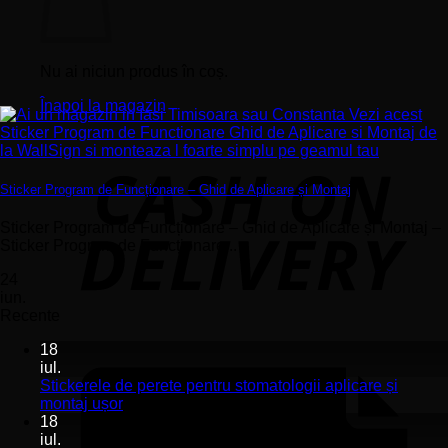
Nu ai niciun produs în coș.
Înapoi la magazin
Sticker Program de Funcționare – Ghid de Aplicare și Montaj
Sticker Program de Funcționare – Ghid de Aplicare și Montaj –
Sticker Program de Funcționare...
24
iun.
Recente
18
iul.
Stickerele de perete pentru stomatologii aplicare și
Niciun
montaj ușor
comentariu
18
la
iul.