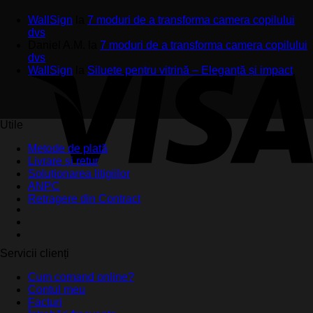
WallSign
la
7 moduri de a transforma camera copilului
dvs
Daniel A.M.
la
7 moduri de a transforma camera copilului
dvs
WallSign
la
Siluete pentru vitrină – Eleganță și impact
Utile
Metode de plată
Livrare și retur
Soluționarea litigiilor
ANPC
Retragere din Contract
Servicii clienți
Cum comand online?
Contul meu
Facturi