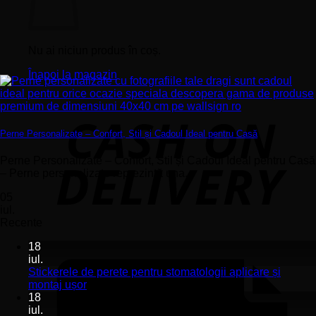
Nu ai niciun produs în coș.
Înapoi la magazin
Perne Personalizate – Confort, Stil și Cadoul Ideal pentru Casă
Perne Personalizate – Confort, Stil și Cadoul Ideal pentru Casă
– Perne personalizate reprezintă una...
05
iul.
Recente
18
iul.
Stickerele de perete pentru stomatologii aplicare și
Niciun
montaj ușor
comentariu
18
la
iul.