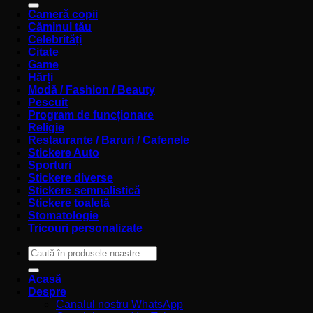
Cameră copii
Căminul tău
Celebrități
Citate
Game
Hărți
Modă / Fashion / Beauty
Pescuit
Program de funcționare
Religie
Restaurante / Baruri / Cafenele
Stickere Auto
Sporturi
Stickere diverse
Stickere semnalistică
Stickere toaletă
Stomatologie
Tricouri personalizate
Caută
după:
Acasă
Despre
Canalul nostru WhatsApp