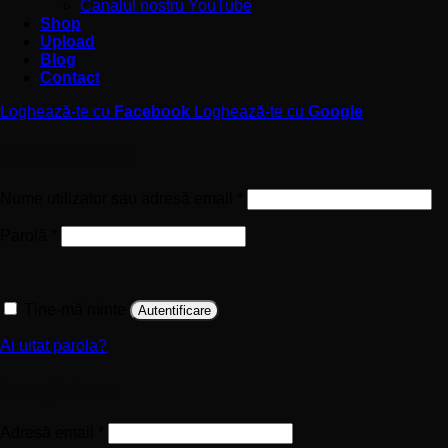
Canalul nostru YouTube
Shop
Upload
Blog
Contact
Loghează-te cu
Facebook
Loghează-te cu
Google
Autentificare
Obligatoriu
Nume utilizator sau adresă email
*
Obligatoriu
Parolă
*
Ține-mă minte
Autentificare
Ai uitat parola?
Înregistrare
Obligatoriu
Adresă email
*