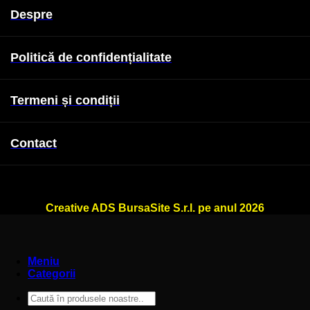
Despre
Politică de confidențialitate
Termeni și condiții
Contact
WallSign.ro este administrat de
Creative ADS BursaSite S.r.l. pe anul 2026
Meniu
Categorii
Caută
după: