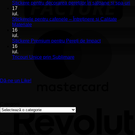
Stickerele
Ni
Stickere pentru decorarea pereților în saloane și spa-uri
de
co
17
perete
la
iul.
pentru
St
Stickerele pentru cafenele – Întreținere și Calitate
stomatologii
pe
Niciun
Materiale
aplicare
de
comentariu
16
la
și
pe
iul.
Stickerele
montaj
în
Niciun
Stickere Premium pentru Pereți de Impact
pentru
ușor
sa
comentariu
16
cafenele
la
și
iul.
–
Stickere
sp
Niciun
Tricouri Unice prin Sublimare
Întreținere
Premium
uri
comentariu
și
la
pentru
Calitate
Tricouri
Pereți
Materiale
Unice
de
Dă-ne un Like!
prin
Impact
Sublimare
Categorii
Categorii
Comentarii recente