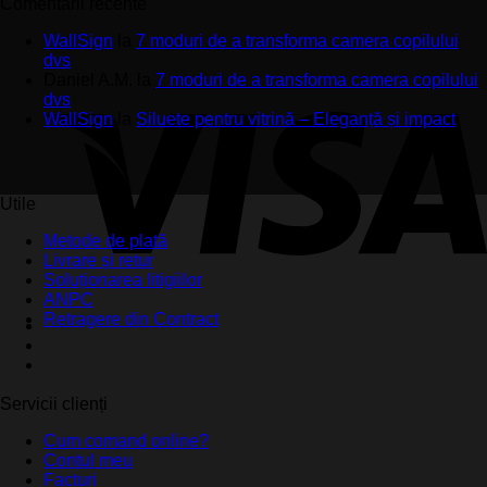
Comentarii recente
WallSign
la
7 moduri de a transforma camera copilului
dvs
Daniel A.M.
la
7 moduri de a transforma camera copilului
dvs
WallSign
la
Siluete pentru vitrină – Eleganță și impact
Utile
Metode de plată
Livrare și retur
Soluționarea litigiilor
ANPC
Retragere din Contract
Servicii clienți
Cum comand online?
Contul meu
Facturi