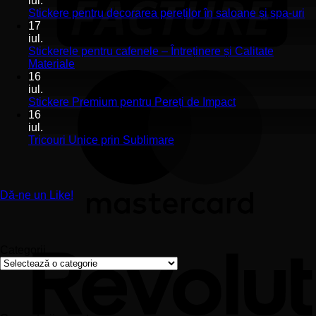
iul.
Stickerele
Ni
Stickere pentru decorarea pereților în saloane și spa-uri
de
co
17
perete
la
iul.
pentru
St
Stickerele pentru cafenele – Întreținere și Calitate
stomatologii
pe
Niciun
Materiale
aplicare
de
comentariu
16
la
și
pe
iul.
Stickerele
montaj
în
Niciun
Stickere Premium pentru Pereți de Impact
pentru
ușor
sa
comentariu
16
cafenele
la
și
iul.
–
Stickere
sp
Niciun
Tricouri Unice prin Sublimare
Întreținere
Premium
uri
comentariu
și
la
pentru
Calitate
Tricouri
Pereți
Materiale
Unice
de
Dă-ne un Like!
prin
Impact
Sublimare
Categorii
Categorii