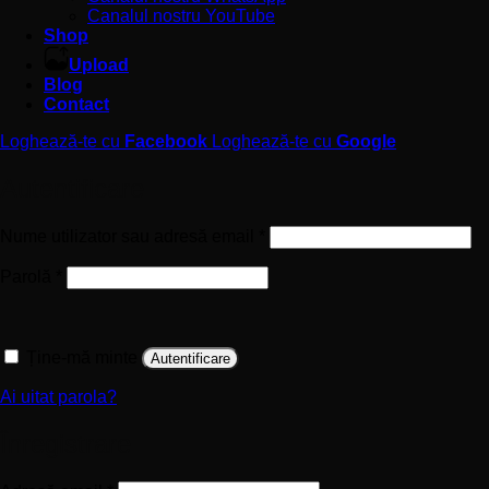
Canalul nostru YouTube
Shop
Upload
Blog
Contact
Loghează-te cu
Facebook
Loghează-te cu
Google
Autentificare
Obligatoriu
Nume utilizator sau adresă email
*
Obligatoriu
Parolă
*
Ține-mă minte
Autentificare
Ai uitat parola?
Înregistrare