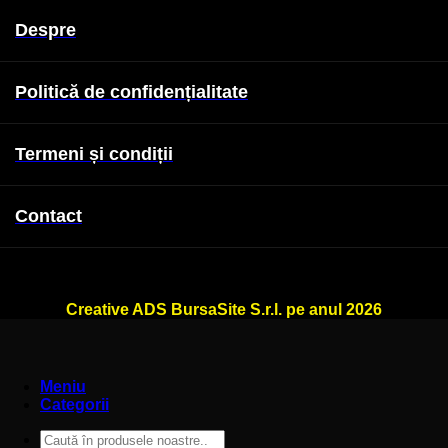
Despre
Politică de confidențialitate
Termeni și condiții
Contact
WallSign.ro este administrat de
Creative ADS BursaSite S.r.l. pe anul 2026
Meniu
Categorii
Caută