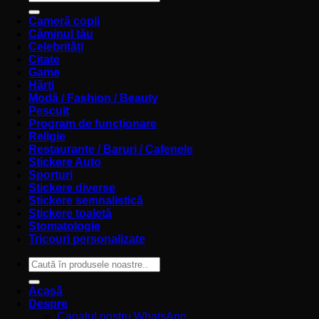
după:
Cameră copii
Căminul tău
Celebrități
Citate
Game
Hărți
Modă / Fashion / Beauty
Pescuit
Program de funcționare
Religie
Restaurante / Baruri / Cafenele
Stickere Auto
Sporturi
Stickere diverse
Stickere semnalistică
Stickere toaletă
Stomatologie
Tricouri personalizate
Caută
după:
Acasă
Despre
Canalul nostru WhatsApp