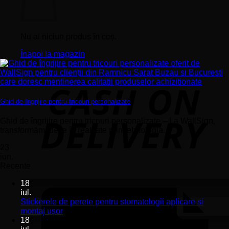
Nu ai niciun produs în coș.
Înapoi la magazin
Ghid de îngrijire pentru tricouri personalizate
Ghid de îngrijire pentru tricouri personalizate – La WallSign,
transformăm ideile în realitate prin tehnologia...
23
iun.
Recente
18
iul.
Stickerele de perete pentru stomatologii aplicare și
Niciun
montaj ușor
comentariu
18
la