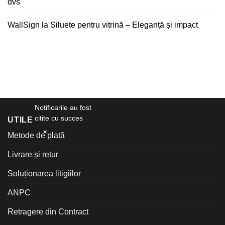
oficială
dvs
Stickere
WallSign
la
Siluete pentru vitrină – Eleganță și impact
WallSign,
creată
special...
13 iunie
2026
Notificarile au fost
citite cu succes
UTILE
×
Metode de plată
Livrare și retur
Soluționarea litigiilor
ANPC
Retragere din Contract