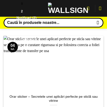
Sari
la
2
conținut
Notificari (
2
)
Caută
✓
după:
Marcheaza
toate citite
04
Câteva
iul.
gânduri
despre
siguranța
plăților
online 🛡️
Plățile pe
Orar sticker – Secretele unei aplicări perfecte pe sticlă sau
internet
vitrine
sunt