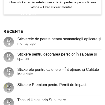
Orar sticker – Secretele unei aplicări perfecte pe sticlă sau
foarte
vitrine – Orar sticker montat...
utile și ne
salvează
mult timp,
RECENTE
dar este
Stickerele de perete pentru stomatologii aplicare și
18
important
montaj ușor
iul.
Niciun
să
comentariu
Stickere pentru decorarea pereților în saloane și
la
18
rămânem
Stickerele
spa-uri
iul.
de
perete
Niciun
atenți la...
pentru
comentariu
Stickerele pentru cafenele – Întreținere și Calitate
stomatologii
la
17
13 iunie
aplicare
Stickere
Materiale
iul.
și
pentru
montaj
decorarea
Niciun
2026
ușor
pereților
comentariu
Stickere Premium pentru Pereți de Impact
în
la
16
🚀
saloane
Stickerele
iul.
Niciun
și
pentru
comentariu
spa-
cafenele
Stickerele
la
uri
–
Stickere
Tricouri Unice prin Sublimare
Întreținere
16
tale
Premium
și
pentru
iul.
Niciun