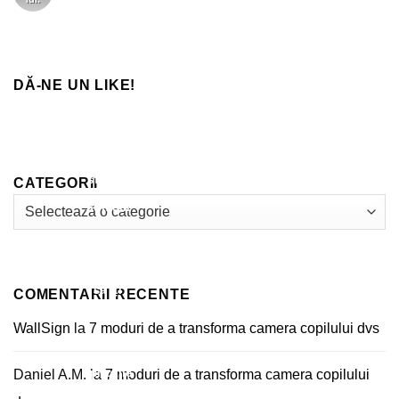
Calitate
Pereți
comentariu
preferate
Materiale
de
la
Impact
Tricouri
sunt acum
Unice
prin
Sublimare
pe Google
DĂ-NE UN LIKE!
Play!
Așteptarea
a luat
sfârșit!
CATEGORII
Categorii
Suntem
extrem de
încântați
să îți
COMENTARII RECENTE
prezentăm
WallSign
la
7 moduri de a transforma camera copilului dvs
noua
aplicație
Daniel A.M.
la
7 moduri de a transforma camera copilului