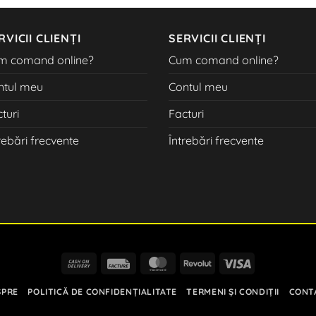
RVICII CLIENȚI
SERVICII CLIENȚI
m comand online?
Cum comand online?
ntul meu
Contul meu
turi
Facturi
rebări frecvente
Întrebări frecvente
Cash
Facture
MasterCard
Revolut
Visa
On
SPRE
POLITICĂ DE CONFIDENȚIALITATE
TERMENI ȘI CONDIȚII
CONT
Delivery