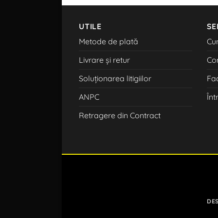
UTILE
SE
Metode de plată
Cu
Livrare și retur
Co
Soluționarea litigiilor
Fac
ANPC
Înt
Retragere din Contract
DE