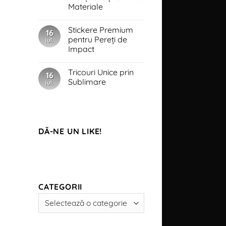
pereților
Materiale
în
saloane
Niciun
și
comentariu
Stickere Premium
la
spa-
16
Stickerele
uri
pentru Pereți de
iul.
pentru
Impact
cafenele
–
Niciun
Întreținere
comentariu
și
Tricouri Unice prin
la
16
Calitate
Stickere
Sublimare
Materiale
iul.
Premium
pentru
Niciun
Pereți
comentariu
de
la
Impact
Tricouri
Unice
prin
DĂ-NE UN LIKE!
Sublimare
CATEGORII
Categorii