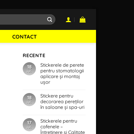
CONTACT
RECENTE
Stickerele de perete
18
pentru stomatologii
iul.
aplicare și montaj
ușor
Niciun
comentariu
Stickere pentru
la
18
Stickerele
decorarea pereților
iul.
de
în saloane și spa-uri
perete
pentru
Niciun
stomatologii
comentariu
aplicare
Stickerele pentru
la
17
și
Stickere
cafenele –
montaj
iul.
pentru
ușor
Întreținere și Calitate
decorarea