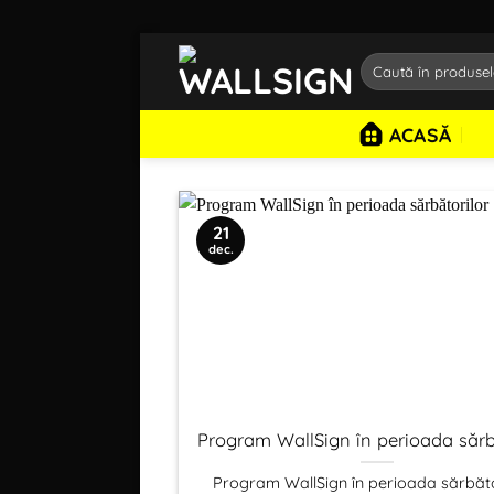
Sari
Caută
la
după:
conținut
ACASĂ
21
dec.
Program WallSign în perioada sărb
Program WallSign în perioada sărbăto