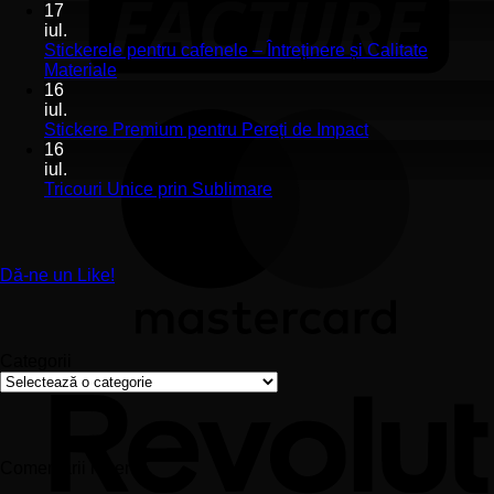
de
co
17
perete
la
iul.
pentru
St
Stickerele pentru cafenele – Întreținere și Calitate
stomatologii
pe
Niciun
Materiale
aplicare
de
comentariu
16
la
și
pe
iul.
Stickerele
montaj
în
Niciun
Stickere Premium pentru Pereți de Impact
pentru
ușor
sa
comentariu
16
cafenele
la
și
iul.
–
Stickere
sp
Niciun
Tricouri Unice prin Sublimare
Întreținere
Premium
uri
comentariu
și
la
pentru
Calitate
Tricouri
Pereți
Materiale
Unice
de
Dă-ne un Like!
prin
Impact
Sublimare
Categorii
Categorii
Comentarii recente