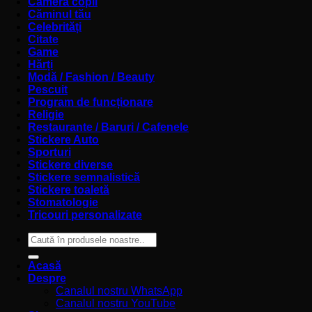
Cameră copii
Căminul tău
Celebrități
Citate
Game
Hărți
Modă / Fashion / Beauty
Pescuit
Program de funcționare
Religie
Restaurante / Baruri / Cafenele
Stickere Auto
Sporturi
Stickere diverse
Stickere semnalistică
Stickere toaletă
Stomatologie
Tricouri personalizate
Caută
după:
Acasă
Despre
Canalul nostru WhatsApp
Canalul nostru YouTube