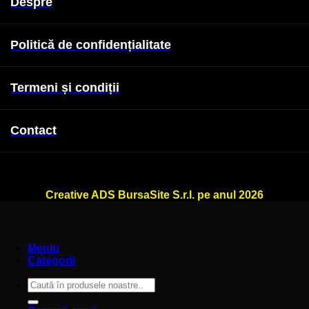
Despre
Politică de confidențialitate
Termeni și condiții
Contact
WallSign.ro este administrat de
Creative ADS BursaSite S.r.l. pe anul 2026
Meniu
Categorii
Caută
după: