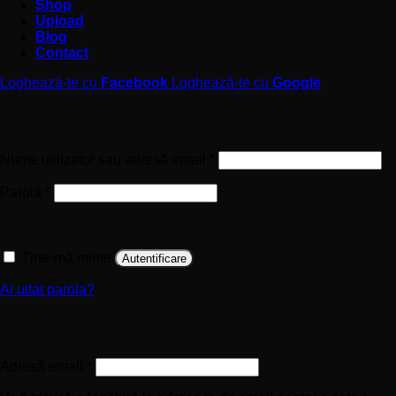
Shop
Upload
Blog
Contact
Loghează-te cu
Facebook
Loghează-te cu
Google
Autentificare
Obligatoriu
Nume utilizator sau adresă email
*
Obligatoriu
Parolă
*
Ține-mă minte
Autentificare
Ai uitat parola?
Înregistrare
Obligatoriu
Adresă email
*