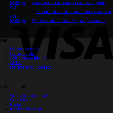
WallSign
la
7 moduri de a transforma camera copilului
dvs
Daniel A.M.
la
7 moduri de a transforma camera copilului
dvs
WallSign
la
Siluete pentru vitrină – Eleganță și impact
Utile
Metode de plată
Livrare și retur
Soluționarea litigiilor
ANPC
Retragere din Contract
Servicii clienți
Cum comand online?
Contul meu
Facturi
Întrebări frecvente