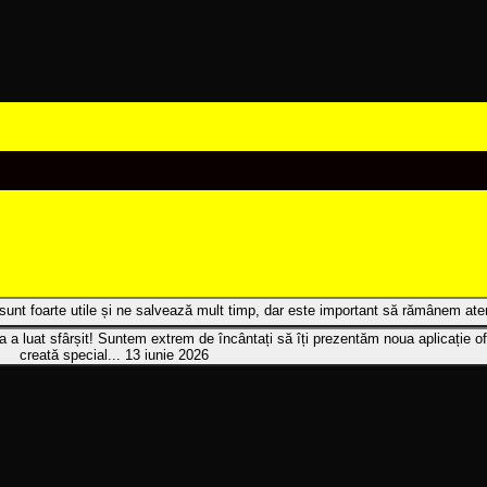
t sunt foarte utile și ne salvează mult timp, dar este important să rămânem atenț
 a luat sfârșit! Suntem extrem de încântați să îți prezentăm noua aplicație of
creată special...
13 iunie 2026