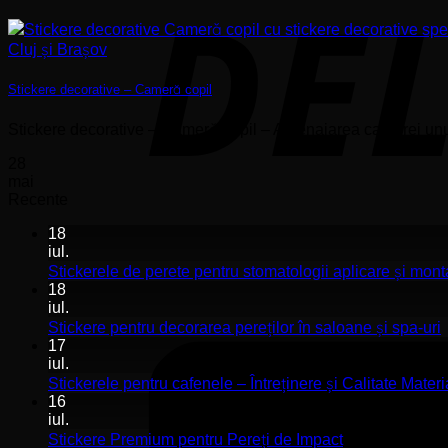
Stickere decorative – Cameră copil
Stickere decorative – Cameră copil – Amenajarea camerei unui c
28
mai
Recente
18
iul.
Stickerele de perete pentru stomatologii aplicare și mont
18
iul.
N
Stickere pentru decorarea pereților în saloane și spa-uri
c
17
l
iul.
S
Stickerele pentru cafenele – Întreținere și Calitate Materi
p
16
d
iul.
p
Niciun
Stickere Premium pentru Pereți de Impact