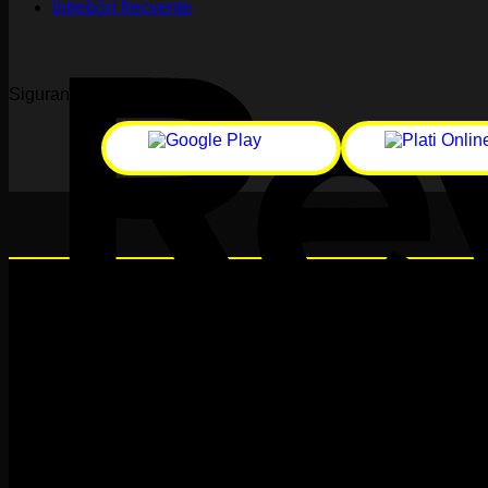
Întrebări frecvente
Siguranță online