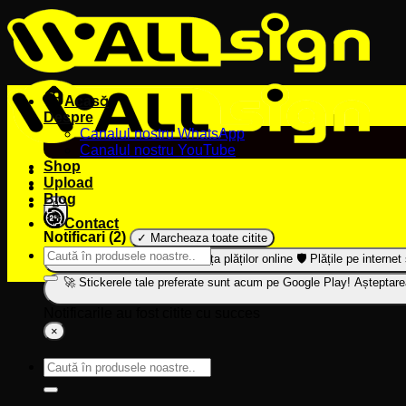
Sari
la
conținut
Acasă
Despre
Canalul nostru WhatsApp
Canalul nostru YouTube
Shop
Upload
Blog
2
Contact
Notificari (
2
)
✓ Marcheaza toate citite
Caută
Câteva gânduri despre siguranța plăților online 🛡️
Plățile pe interne
după:
🚀 Stickerele tale preferate sunt acum pe Google Play!
Așteptarea
Notificarile au fost citite cu succes
×
Caută
după: