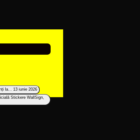
i la...
13 iunie 2026
icială Stickere WallSign,