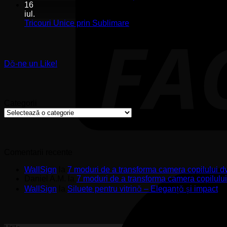
î
comentariu
16
s
la
iul.
Stickere
ș
Niciun
Tricouri Unice prin Sublimare
Premium
s
comentariu
pentru
u
la
Tricouri
Pereți
Unice
de
Dă-ne un Like!
prin
Impact
Sublimare
Categorii
Categorii
Comentarii recente
WallSign
la
7 moduri de a transforma camera copilului d
Daniel A.M.
la
7 moduri de a transforma camera copilulu
WallSign
la
Siluete pentru vitrină – Eleganță și impact