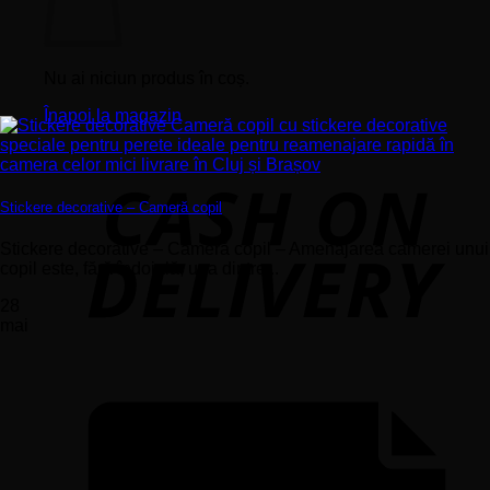
Nu ai niciun produs în coș.
Înapoi la magazin
Stickere decorative – Cameră copil
Stickere decorative – Cameră copil – Amenajarea camerei unui
copil este, fără îndoială, una dintre...
28
mai