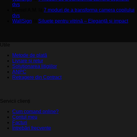
dvs
Daniel A.M.
la
7 moduri de a transforma camera copilului
dvs
WallSign
la
Siluete pentru vitrină – Eleganță și impact
Utile
Metode de plată
Livrare și retur
Soluționarea litigiilor
ANPC
Retragere din Contract
Servicii clienți
Cum comand online?
Contul meu
Facturi
Întrebări frecvente