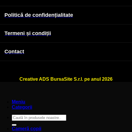
Politică de confidențialitate
Termeni și condiții
Contact
WallSign.ro este administrat de
Creative ADS BursaSite S.r.l. pe anul 2026
Meniu
Categorii
Caută
după:
Cameră copii