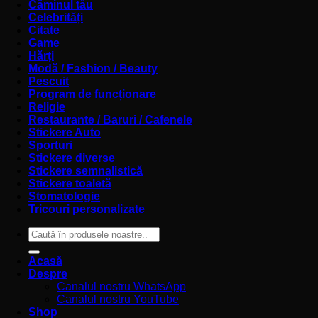
Căminul tău
Celebrități
Citate
Game
Hărți
Modă / Fashion / Beauty
Pescuit
Program de funcționare
Religie
Restaurante / Baruri / Cafenele
Stickere Auto
Sporturi
Stickere diverse
Stickere semnalistică
Stickere toaletă
Stomatologie
Tricouri personalizate
Caută
după:
Acasă
Despre
Canalul nostru WhatsApp
Canalul nostru YouTube
Shop