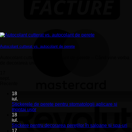
Autocolant cutterat vs. autocolant de perete
Autocolant cutterat vs. autocolant de perete – Când vine vorba
de decorarea unui spațiu, fie...
17
sept.
Recente
18
iul.
Stickerele de perete pentru stomatologii aplicare și
Niciun
montaj ușor
comentariu
18
la
iul.
Stickerele
Ni
Stickere pentru decorarea pereților în saloane și spa-uri
de
co
17