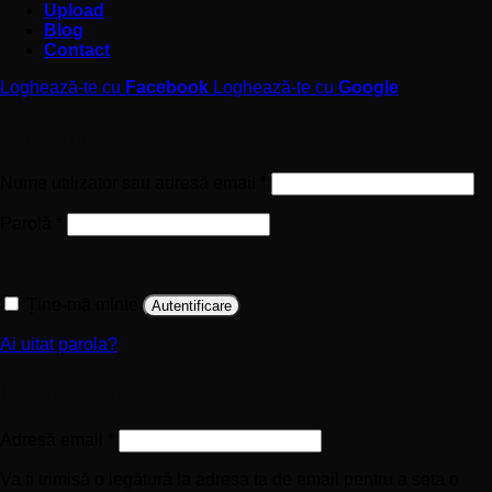
Upload
Blog
Contact
Loghează-te cu
Facebook
Loghează-te cu
Google
Autentificare
Obligatoriu
Nume utilizator sau adresă email
*
Obligatoriu
Parolă
*
Ține-mă minte
Autentificare
Ai uitat parola?
Înregistrare
Obligatoriu
Adresă email
*
Va fi trimisă o legătură la adresa ta de email pentru a seta o