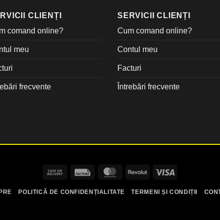
RVICII CLIENȚI
SERVICII CLIENȚI
m comand online?
Cum comand online?
ntul meu
Contul meu
turi
Facturi
rebări frecvente
Întrebări frecvente
Cash
Facture
MasterCard
Revolut
Visa
On
PRE
POLITICĂ DE CONFIDENȚIALITATE
TERMENI ȘI CONDIȚII
CON
Delivery