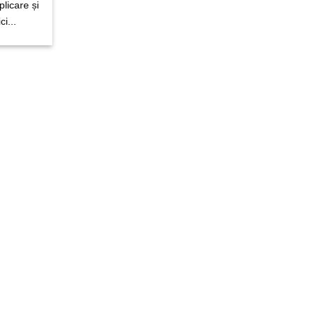
licare și
i...