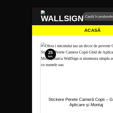
Sari
Caută
la
după:
conținut
ACASĂ
25
iun.
Stickere Perete Cameră Copii – G
Aplicare și Montaj