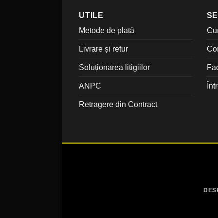
UTILE
SE
Metode de plată
Cu
Livrare și retur
Co
Soluționarea litigiilor
Fac
ANPC
Înt
Retragere din Contract
DES