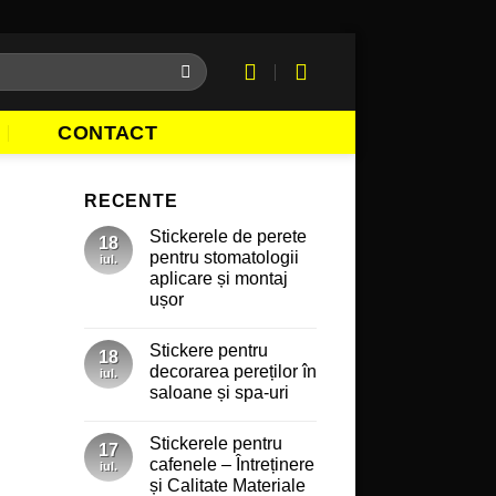
CONTACT
RECENTE
Stickerele de perete
18
pentru stomatologii
iul.
aplicare și montaj
ușor
Niciun
comentariu
Stickere pentru
la
18
Stickerele
decorarea pereților în
iul.
de
saloane și spa-uri
perete
pentru
Niciun
stomatologii
comentariu
aplicare
Stickerele pentru
la
17
și
Stickere
cafenele – Întreținere
montaj
iul.
pentru
ușor
și Calitate Materiale
decorarea