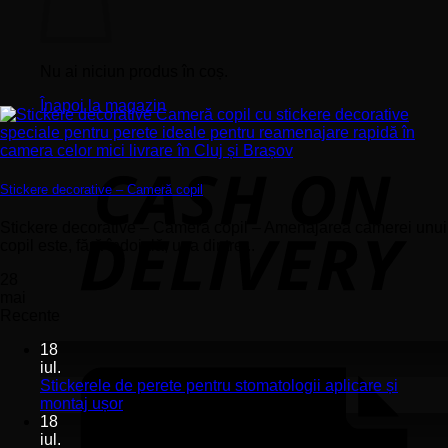
Nu ai niciun produs în coș.
Înapoi la magazin
Stickere decorative – Cameră copil
Stickere decorative – Cameră copil – Amenajarea camerei unui
copil este, fără îndoială, una dintre...
28
mai
Recente
18
iul.
Stickerele de perete pentru stomatologii aplicare și
Niciun
montaj ușor
comentariu
18
la
iul.