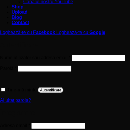
Canalul nostru YouTube
Shop
Upload
Blog
Contact
Loghează-te cu
Facebook
Loghează-te cu
Google
Autentificare
Obligatoriu
Nume utilizator sau adresă email
*
Obligatoriu
Parolă
*
Ține-mă minte
Autentificare
Ai uitat parola?
Înregistrare
Obligatoriu
Adresă email
*