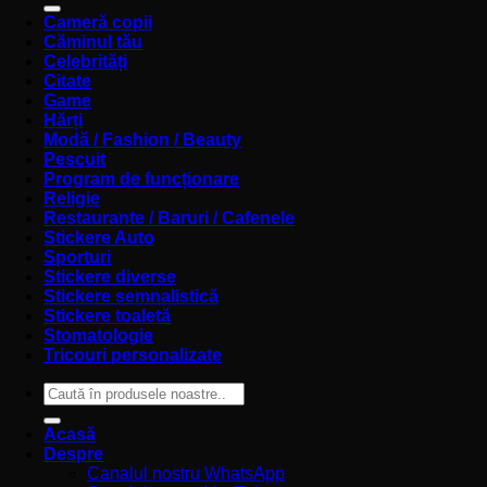
Cameră copii
Căminul tău
Celebrități
Citate
Game
Hărți
Modă / Fashion / Beauty
Pescuit
Program de funcționare
Religie
Restaurante / Baruri / Cafenele
Stickere Auto
Sporturi
Stickere diverse
Stickere semnalistică
Stickere toaletă
Stomatologie
Tricouri personalizate
Caută
după:
Acasă
Despre
Canalul nostru WhatsApp