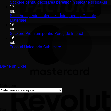
Stickerele
Ni
Stickere pentru decorarea pereților în saloane și spa-uri
de
co
17
perete
la
iul.
pentru
St
Stickerele pentru cafenele – Întreținere și Calitate
stomatologii
pe
Niciun
Materiale
aplicare
de
comentariu
16
la
și
pe
iul.
Stickerele
montaj
în
Niciun
Stickere Premium pentru Pereți de Impact
pentru
ușor
sa
comentariu
16
cafenele
la
și
iul.
–
Stickere
sp
Niciun
Tricouri Unice prin Sublimare
Întreținere
Premium
uri
comentariu
și
la
pentru
Calitate
Tricouri
Pereți
Materiale
Unice
de
Dă-ne un Like!
prin
Impact
Sublimare
Categorii
Categorii
Comentarii recente