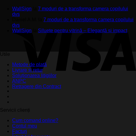
WallSign
la
7 moduri de a transforma camera copilului
dvs
Daniel A.M.
la
7 moduri de a transforma camera copilului
dvs
WallSign
la
Siluete pentru vitrină – Eleganță și impact
Utile
Metode de plată
Livrare și retur
Soluționarea litigiilor
ANPC
Retragere din Contract
Servicii clienți
Cum comand online?
Contul meu
Facturi