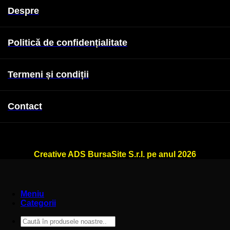
Despre
Politică de confidențialitate
Termeni și condiții
Contact
WallSign.ro este administrat de
Creative ADS BursaSite S.r.l. pe anul 2026
Meniu
Categorii
Caută
după: