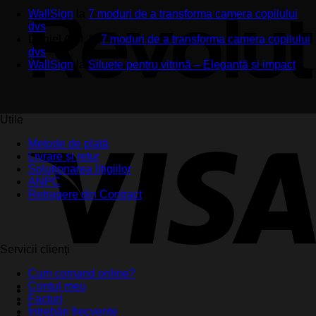
WallSign
la
7 moduri de a transforma camera copilului
dvs
Daniel A.M.
la
7 moduri de a transforma camera copilului
dvs
WallSign
la
Siluete pentru vitrină – Eleganță și impact
Utile
Metode de plată
Livrare și retur
Soluționarea litigiilor
ANPC
Retragere din Contract
Servicii clienți
Cum comand online?
Contul meu
Facturi
Întrebări frecvente