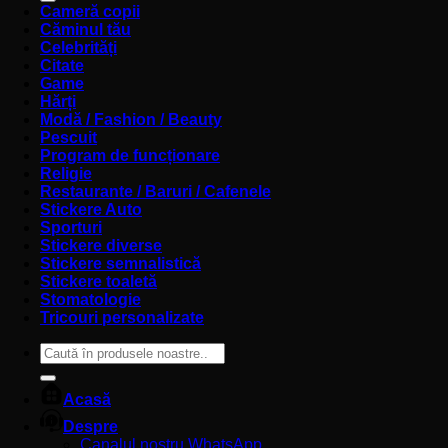
Cameră copii
Căminul tău
Celebrități
Citate
Game
Hărți
Modă / Fashion / Beauty
Pescuit
Program de funcționare
Religie
Restaurante / Baruri / Cafenele
Stickere Auto
Sporturi
Stickere diverse
Stickere semnalistică
Stickere toaletă
Stomatologie
Tricouri personalizate
Caută
după:
Acasă
Despre
Canalul nostru WhatsApp