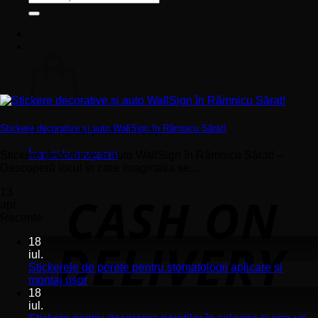
după:
Coș
Stickere decorative și auto WallSign în Râmnicu Sărat!
Nu ai niciun produs în coș.
Înapoi la magazin
Stickere decorative și auto WallSign în Râmnicu Sărat! –
Descoperă locul în care imaginația se...
13
apr.
Recente
18
iul.
Stickerele de perete pentru stomatologii aplicare și
Niciun
montaj ușor
comentariu
18
la
iul.
Stickerele
Ni