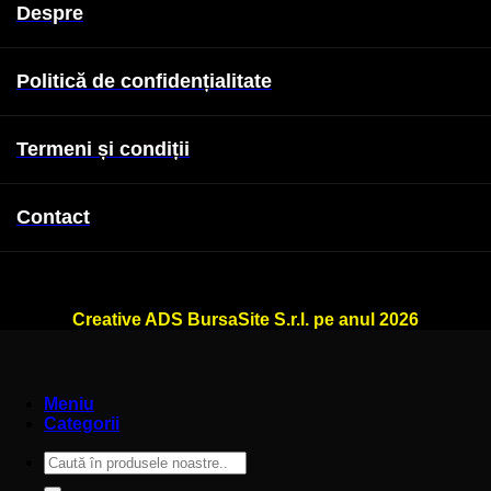
Despre
Politică de confidențialitate
Termeni și condiții
Contact
WallSign.ro este administrat de
Creative ADS BursaSite S.r.l. pe anul 2026
Meniu
Categorii
Caută
după: