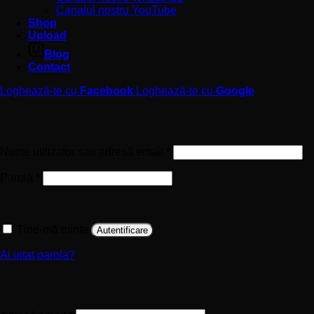
Canalul nostru YouTube
Shop
Upload
Blog
Contact
Loghează-te cu
Facebook
Loghează-te cu
Google
Autentificare
Obligatoriu
Nume utilizator sau adresă email
*
Obligatoriu
Parolă
*
Ține-mă minte
Autentificare
Ai uitat parola?
Înregistrare