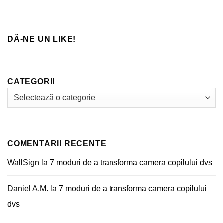
de
la
Impact
Tricouri
Unice
prin
Sublimare
DĂ-NE UN LIKE!
CATEGORII
Categorii
COMENTARII RECENTE
WallSign
la
7 moduri de a transforma camera copilului dvs
Daniel A.M.
la
7 moduri de a transforma camera copilului
dvs