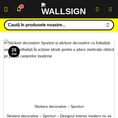
Sari
2
la
conținut
Caută
după:
28
mai
Stickere decorative – Sporturi
Stickere decorative – Sporturi – Designul interior modern nu se