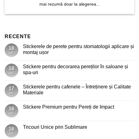
mai rezumă doar la alegerea...
RECENTE
Stickerele de perete pentru stomatologii aplicare și
18
montaj ușor
iul.
Niciun
comentariu
Stickere pentru decorarea pereților în saloane și
la
18
Stickerele
spa-uri
iul.
de
perete
Niciun
pentru
comentariu
Stickerele pentru cafenele – Întreținere și Calitate
stomatologii
la
17
aplicare
Stickere
Materiale
iul.
și
pentru
montaj
decorarea
Niciun
ușor
pereților
comentariu
Stickere Premium pentru Pereți de Impact
în
la
16
saloane
Stickerele
iul.
Niciun
și
pentru
comentariu
spa-
cafenele
la
uri
–
Stickere
Tricouri Unice prin Sublimare
Întreținere
16
Premium
și
pentru
iul.
Niciun
Calitate
Pereți
comentariu
Materiale