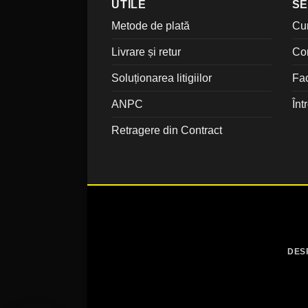
UTILE
SE
Metode de plată
Cu
Livrare și retur
Co
Soluționarea litigiilor
Fac
ANPC
Înt
Retragere din Contract
DES