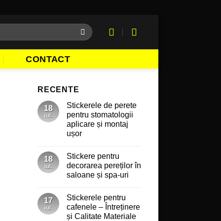
CONTACT
RECENTE
Stickerele de perete
18
pentru stomatologii
iul.
aplicare și montaj
ușor
Niciun
comentariu
Stickere pentru
la
18
Stickerele
decorarea pereților în
iul.
de
saloane și spa-uri
perete
pentru
Niciun
stomatologii
comentariu
aplicare
Stickerele pentru
la
17
și
Stickere
cafenele – Întreținere
montaj
iul.
pentru
ușor
și Calitate Materiale
decorarea