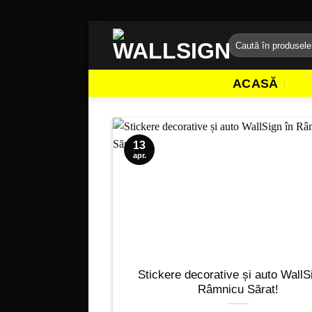
Sari
Caută
la
după:
conținut
ACASĂ
13
apr.
Stickere decorative și auto WallS
Râmnicu Sărat!