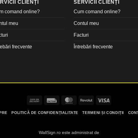
RVICII CLIENȚI
SERVICII CLIENȚI
m comand online?
Cum comand online?
ntul meu
Contul meu
turi
Facturi
rebări frecvente
Întrebări frecvente
Cash
Facture
MasterCard
Revolut
Visa
On
PRE
POLITICĂ DE CONFIDENȚIALITATE
TERMENI ȘI CONDIȚII
CON
Delivery
WallSign.ro este administrat de