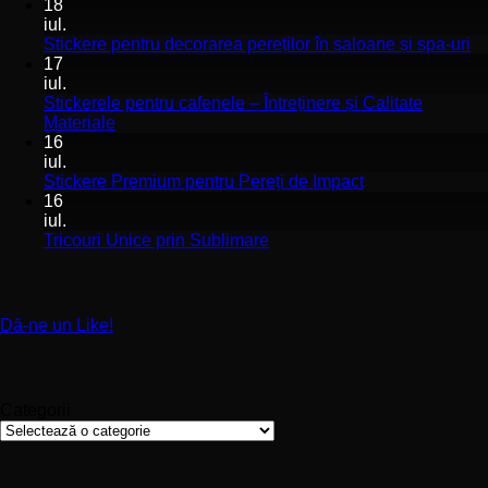
comentariu
18
la
iul.
Stickerele
Ni
Stickere pentru decorarea pereților în saloane și spa-uri
de
co
17
perete
la
iul.
pentru
St
Stickerele pentru cafenele – Întreținere și Calitate
stomatologii
pe
Niciun
Materiale
aplicare
de
comentariu
16
la
și
pe
iul.
Stickerele
montaj
în
Niciun
Stickere Premium pentru Pereți de Impact
pentru
ușor
sa
comentariu
16
cafenele
la
și
iul.
–
Stickere
sp
Niciun
Tricouri Unice prin Sublimare
Întreținere
Premium
uri
comentariu
și
la
pentru
Calitate
Tricouri
Pereți
Materiale
Unice
de
Dă-ne un Like!
prin
Impact
Sublimare
Categorii
Categorii