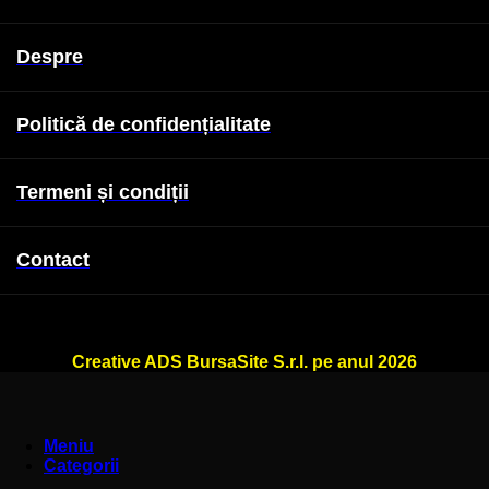
Despre
Politică de confidențialitate
Termeni și condiții
Contact
WallSign.ro este administrat de
Creative ADS BursaSite S.r.l. pe anul 2026
Meniu
Categorii