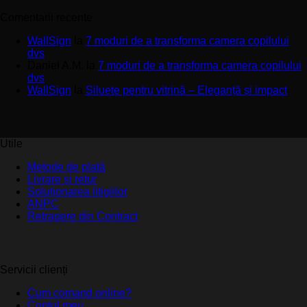
Comentarii recente
WallSign
la
7 moduri de a transforma camera copilului
dvs
Daniel A.M.
la
7 moduri de a transforma camera copilului
dvs
WallSign
la
Siluete pentru vitrină – Eleganță și impact
Utile
Metode de plată
Livrare și retur
Soluționarea litigiilor
ANPC
Retragere din Contract
Servicii clienți
Cum comand online?
Contul meu