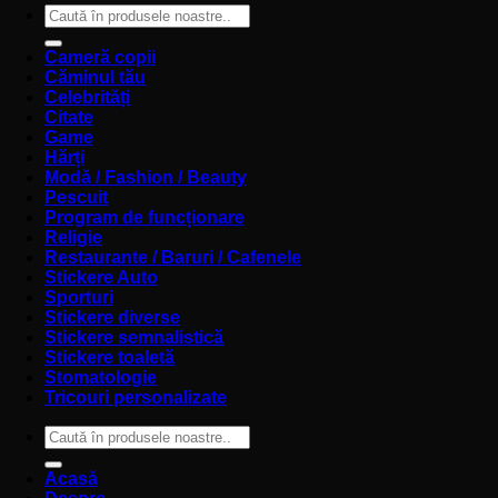
Caută
după:
Cameră copii
Căminul tău
Celebrități
Citate
Game
Hărți
Modă / Fashion / Beauty
Pescuit
Program de funcționare
Religie
Restaurante / Baruri / Cafenele
Stickere Auto
Sporturi
Stickere diverse
Stickere semnalistică
Stickere toaletă
Stomatologie
Tricouri personalizate
Caută
după:
Acasă