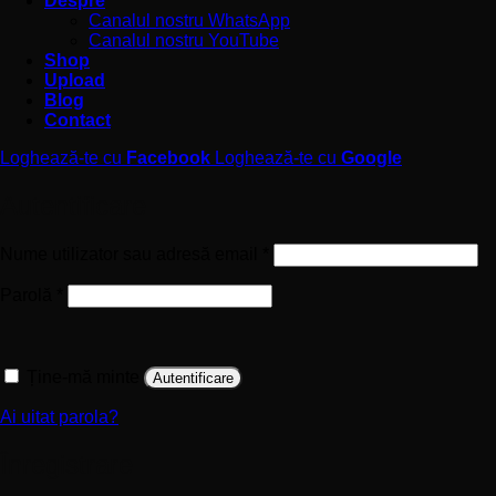
Despre
Canalul nostru WhatsApp
Canalul nostru YouTube
Shop
Upload
Blog
Contact
Loghează-te cu
Facebook
Loghează-te cu
Google
Autentificare
Obligatoriu
Nume utilizator sau adresă email
*
Obligatoriu
Parolă
*
Ține-mă minte
Autentificare
Ai uitat parola?
Înregistrare