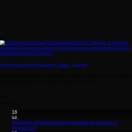
Stickere decorative Restaurante / Baruri / Cafenele
Stickere decorative Restaurante / Baruri / Cafenele -În industria
ospitalității (Horeca), designul interior nu este...
28
mai
Recente
18
iul.
Stickerele de perete pentru stomatologii aplicare și
Niciun
montaj ușor