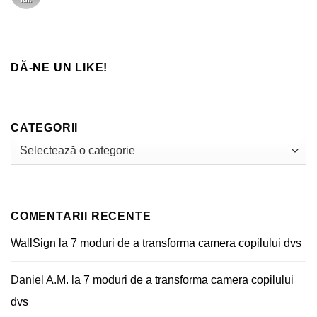
Calitate
Pereți
comentariu
Materiale
de
la
Impact
Tricouri
Unice
prin
Sublimare
DĂ-NE UN LIKE!
CATEGORII
Categorii
COMENTARII RECENTE
WallSign
la
7 moduri de a transforma camera copilului dvs
Daniel A.M.
la
7 moduri de a transforma camera copilului
dvs