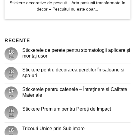
Stickere decorative de pescuit – Arta pasiunii transformate în
decor – Pescuitul nu este doar...
RECENTE
Stickerele de perete pentru stomatologii aplicare și
18
montaj ușor
iul.
Niciun
comentariu
Stickere pentru decorarea pereților în saloane și
la
18
Stickerele
spa-uri
iul.
de
perete
Niciun
pentru
comentariu
Stickerele pentru cafenele – Întreținere și Calitate
stomatologii
la
17
aplicare
Stickere
Materiale
iul.
și
pentru
montaj
decorarea
Niciun
ușor
pereților
comentariu
Stickere Premium pentru Pereți de Impact
în
la
16
saloane
Stickerele
iul.
Niciun
și
pentru
comentariu
spa-
cafenele
la
uri
–
Stickere
Tricouri Unice prin Sublimare
Întreținere
16
Premium
și
pentru
iul.
Niciun