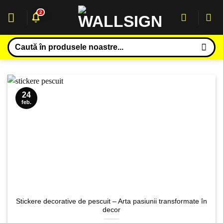
Sari
2
la
conținut
Caută
după:
24
feb.
Stickere decorative de pescuit – Arta pasiunii transformate în
decor