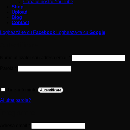
Canalul nostru YouTube
Shop
Upload
Blog
Contact
Loghează-te cu
Facebook
Loghează-te cu
Google
Autentificare
Obligatoriu
Nume utilizator sau adresă email
*
Obligatoriu
Parolă
*
Ține-mă minte
Autentificare
Ai uitat parola?
Înregistrare
Obligatoriu
Adresă email
*