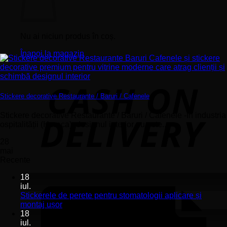
Nu ai niciun produs în coș.
Înapoi la magazin
Stickere decorative Restaurante / Baruri / Cafenele
Stickere decorative Restaurante / Baruri / Cafenele -În industria
ospitalității (Horeca), designul interior nu este...
28
mai
Recente
18
iul.
Stickerele de perete pentru stomatologii aplicare și
Niciun
montaj ușor
comentariu
18
la
iul.