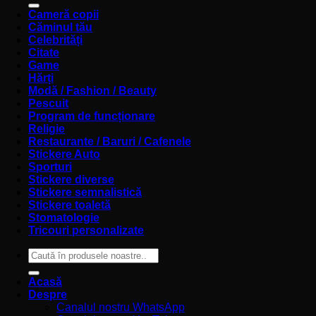
Cameră copii
Căminul tău
Celebrități
Citate
Game
Hărți
Modă / Fashion / Beauty
Pescuit
Program de funcționare
Religie
Restaurante / Baruri / Cafenele
Stickere Auto
Sporturi
Stickere diverse
Stickere semnalistică
Stickere toaletă
Stomatologie
Tricouri personalizate
Caută
după:
Acasă
Despre
Canalul nostru WhatsApp