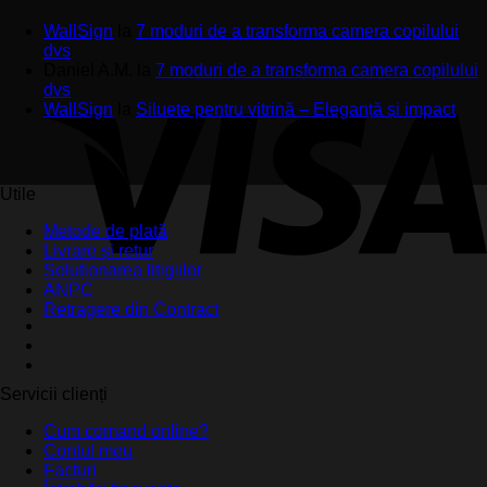
WallSign
la
7 moduri de a transforma camera copilului
dvs
Daniel A.M.
la
7 moduri de a transforma camera copilului
dvs
WallSign
la
Siluete pentru vitrină – Eleganță și impact
Utile
Metode de plată
Livrare și retur
Soluționarea litigiilor
ANPC
Retragere din Contract
Servicii clienți
Cum comand online?
Contul meu
Facturi