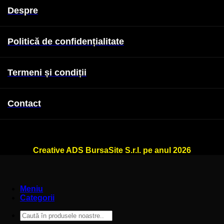
Despre
Politică de confidențialitate
Termeni și condiții
Contact
WallSign.ro este administrat de
Creative ADS BursaSite S.r.l. pe anul 2026
Meniu
Categorii
Caută
după: