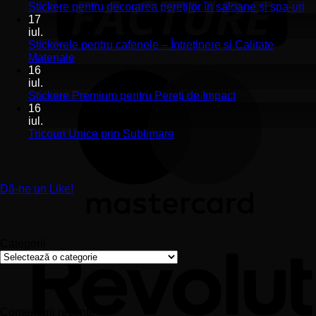
Stickerele
Ni
Stickere pentru decorarea pereților în saloane și spa-uri
de
co
17
perete
la
iul.
pentru
St
Stickerele pentru cafenele – Întreținere și Calitate
stomatologii
pe
Niciun
Materiale
aplicare
de
comentariu
16
la
și
pe
iul.
Stickerele
montaj
în
Niciun
Stickere Premium pentru Pereți de Impact
pentru
ușor
sa
comentariu
16
cafenele
la
și
iul.
–
Stickere
sp
Niciun
Tricouri Unice prin Sublimare
Întreținere
Premium
uri
comentariu
și
la
pentru
Calitate
Tricouri
Pereți
Materiale
Unice
de
Dă-ne un Like!
prin
Impact
Sublimare
Categorii
Categorii
Comentarii recente