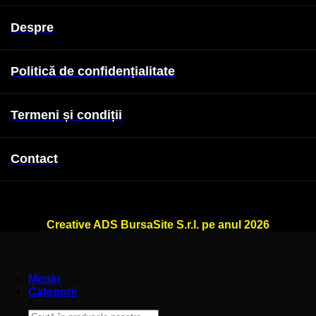
Despre
Politică de confidențialitate
Termeni și condiții
Contact
WallSign.ro este administrat de
Creative ADS BursaSite S.r.l. pe anul 2026
Meniu
Categorii
Caută