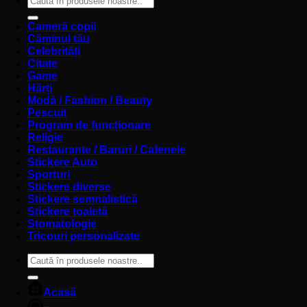
după:
Cameră copii
Căminul tău
Celebrități
Citate
Game
Hărți
Modă / Fashion / Beauty
Pescuit
Program de funcționare
Religie
Restaurante / Baruri / Cafenele
Stickere Auto
Sporturi
Stickere diverse
Stickere semnalistică
Stickere toaletă
Stomatologie
Tricouri personalizate
Caută
după:
Acasă