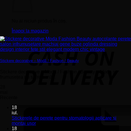
Nu ai niciun produs în coș.
Înapoi la magazin
Stickere decorative – Modă / Fashion / Beauty
Stickere decorative – Modă / Fashion / Beauty – Moda și
frumusețea nu se rezumă...
28
mai
Recente
18
iul.
Stickerele de perete pentru stomatologii aplicare și
Niciun
montaj ușor
comentariu
18