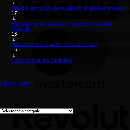
la
iul.
Stickerele
Ni
Stickere pentru decorarea pereților în saloane și spa-uri
de
co
17
perete
la
iul.
pentru
St
Stickerele pentru cafenele – Întreținere și Calitate
stomatologii
pe
Niciun
Materiale
aplicare
de
comentariu
16
la
și
pe
iul.
Stickerele
montaj
în
Niciun
Stickere Premium pentru Pereți de Impact
pentru
ușor
sa
comentariu
16
cafenele
la
și
iul.
–
Stickere
sp
Niciun
Tricouri Unice prin Sublimare
Întreținere
Premium
uri
comentariu
și
la
pentru
Calitate
Tricouri
Pereți
Materiale
Unice
de
Dă-ne un Like!
prin
Impact
Sublimare
Categorii
Categorii