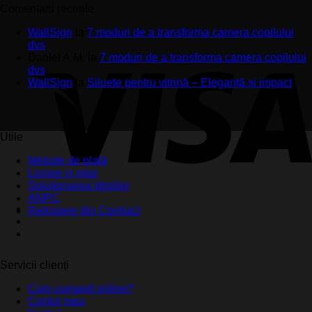
Comentarii recente
WallSign
la
7 moduri de a transforma camera copilului
dvs
Daniel A.M.
la
7 moduri de a transforma camera copilului
dvs
WallSign
la
Siluete pentru vitrină – Eleganță și impact
Utile
Metode de plată
Livrare și retur
Soluționarea litigiilor
ANPC
Retragere din Contract
Servicii clienți
Cum comand online?
Contul meu