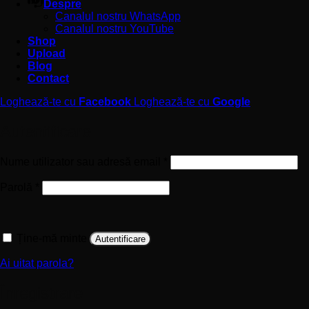
Despre
Canalul nostru WhatsApp
Canalul nostru YouTube
Shop
Upload
Blog
Contact
Loghează-te cu
Facebook
Loghează-te cu
Google
Autentificare
Obligatoriu
Nume utilizator sau adresă email
*
Obligatoriu
Parolă
*
Ține-mă minte
Autentificare
Ai uitat parola?
Înregistrare