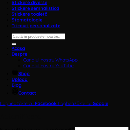
Stickere diverse
Stickere semnalistică
Stickere toaletă
Stomatologie
Tricouri personalizate
Caută
după:
Acasă
Despre
Canalul nostru WhatsApp
Canalul nostru YouTube
Shop
Upload
Blog
Contact
Loghează-te cu
Facebook
Loghează-te cu
Google
Autentificare
Obligatoriu
Nume utilizator sau adresă email
*