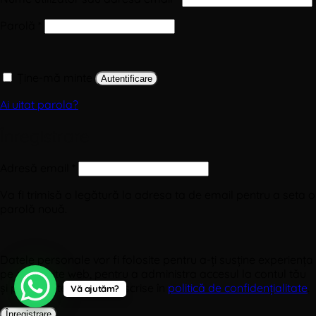
Obligatoriu
Parolă
*
Ține-mă minte
Autentificare
Ai uitat parola?
Înregistrare
Obligatoriu
Adresă email
*
Va fi trimisă o legătură la adresa ta de email pentru a seta o
parolă nouă.
Datele personale vor fi folosite pentru a-ți susține experiența
pe acest site web, pentru a administra accesul la contul tău
și pentru alte scopuri descrise în
politică de confidențialitate
.
Vă ajutăm?
Înregistrare