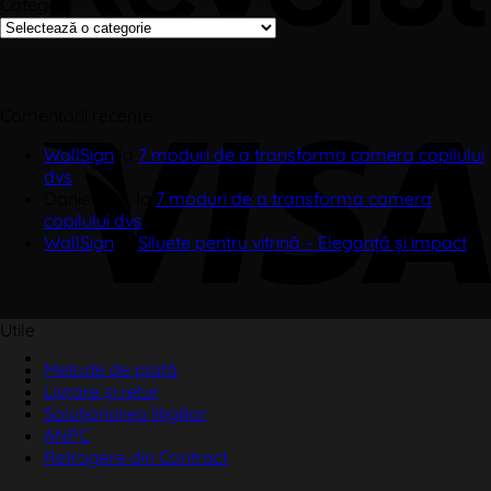
Categorii
Categorii
Comentarii recente
WallSign
la
7 moduri de a transforma camera copilului
dvs
Daniel A.M.
la
7 moduri de a transforma camera
copilului dvs
WallSign
la
Siluete pentru vitrină – Eleganță și impact
Utile
Metode de plată
Livrare și retur
Soluționarea litigiilor
ANPC
Retragere din Contract