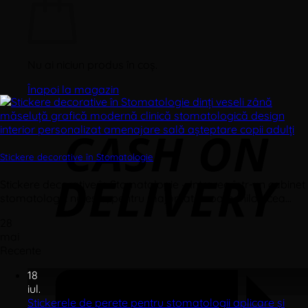
Nu ai niciun produs în coș.
Înapoi la magazin
Stickere decorative în Stomatologie
Stickere decorative în Stomatologie – Intrarea într-un cabinet
stomatologic nu este, pentru majoritatea oamenilor, cea...
28
mai
Recente
18
iul.
Stickerele de perete pentru stomatologii aplicare și